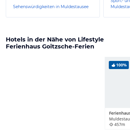
Sport- un
Sehenswürdigkeiten in Muldestausee
Muldesta
Hotels in der Nähe von Lifestyle
Ferienhaus Goitzsche-Ferien
100%
Muldestau
457m