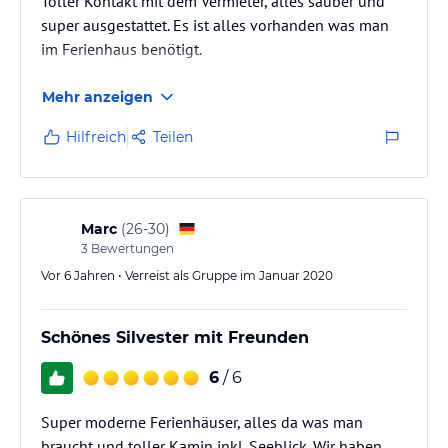
Toller Kontakt mit dem Vermieter, alles sauber und
KONTAKTLOS über einen KeyBoy. Hygieneregeln und Desinfektion
sind für uns selbstverständlich!
super ausgestattet. Es ist alles vorhanden was man
im Ferienhaus benötigt.
Hinweis:
Allgemeine und unverbindliche
Hoteliers-/Veranstalter-/Kataloginformationen. Alle Angaben
Mehr anzeigen
ohne Gewähr und ohne Prüfung durch HolidayCheck. Bitte
lies vor der Buchung die verbindlichen
Angebotsdetails
des
Hilfreich
Teilen
jeweiligen Veranstalters.
Marc
(
26-30
)
3
Bewertungen
Vor 6 Jahren • Verreist als Gruppe im Januar 2020
Schönes Silvester mit Freunden
6
/ 6
Super moderne Ferienhäuser, alles da was man
braucht und toller Kamin inkl. Seeblick. Wir haben