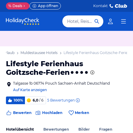
%
Deals
App öffnen
Kontakt
Hotel, Reiseziel
e Urlaub
Muldestausee Hotels
Lifestyle Ferienhaus Goitzsche-Ferien
Lifestyle Ferienhaus
Goitzsche-Ferien
Talgasse 1b 06774 Pouch Sachsen-Anhalt Deutschland
Auf Karte anzeigen
5
Bewertungen
100%
6,0
/ 6
Bewerten
Hochladen
Merken
Hotelübersicht
Bewertungen
Bilder
Fragen