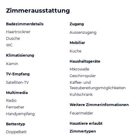
Zimmerausstattung
Badezimmerdetails
Zugang
Haartrockner
Aussenzugang
Dusche
Mobiliar
WC
Küche
Klimatisierung
Haushaltsgeräte
Kamin
Mikrowelle
TV-Empfang
Geschirrspüler
Satelliten-TV
Kaffee- und
Teezubereitungsmöglichkeiten
Multimedia
Kühlschrank
Radio
Weitere Zimmerinformationen
Fernseher
Feuermelder
Handyempfang
Haustiere erlaubt
Bettentyp
Zimmertypen
Doppelbett