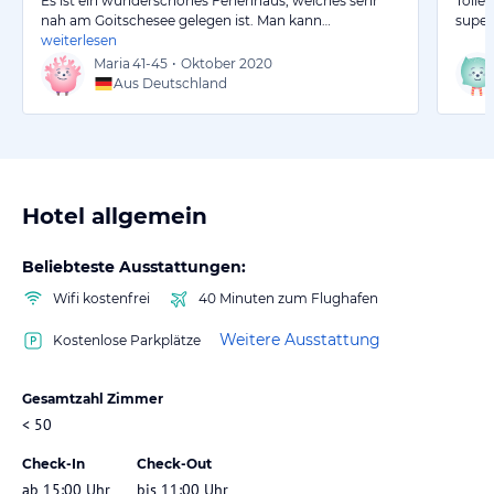
Es ist ein wunderschönes Ferienhaus, welches sehr
Tolle
nah am Goitschesee gelegen ist. Man kann…
super 
weiterlesen
Maria
41-45
•
Oktober 2020
Aus Deutschland
Hotel allgemein
Beliebteste Ausstattungen:
Wifi kostenfrei
40 Minuten zum Flughafen
Weitere Ausstattung
Kostenlose Parkplätze
Gesamtzahl Zimmer
< 50
Check-In
Check-Out
ab 15:00 Uhr
bis 11:00 Uhr