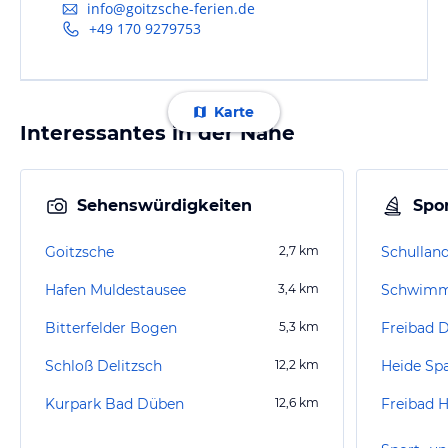
info@goitzsche-ferien.de
+49 170 9279753
Karte
Interessantes in der Nähe
Sehenswürdigkeiten
Spor
Goitzsche
2,7
km
Schullan
Hafen Muldestausee
3,4
km
Schwimm
Bitterfelder Bogen
5,3
km
Freibad D
Schloß Delitzsch
12,2
km
Heide Sp
Kurpark Bad Düben
12,6
km
Freibad