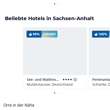
Beliebte Hotels in Sachsen-Anhalt
98%
100%
AWARD
See- und Waldresort Gröbern
Muldestausee, Deutschland
Schierke, 
Orte in der Nähe