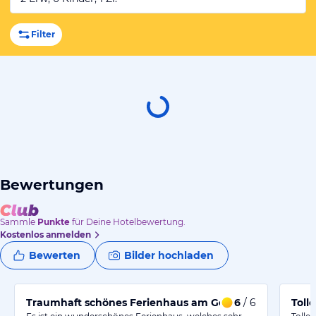
Filter
Bewertungen
Sammle
Punkte
für Deine Hotelbewertung.
Kostenlos anmelden
Bewerten
Bilder hochladen
Traumhaft schönes Ferienhaus am Goitschesee
6
/ 6
Tolle