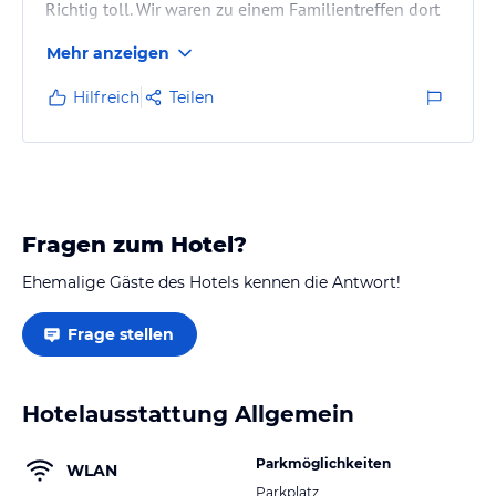
Richtig toll. Wir waren zu einem Familientreffen dort
und haben jetzt für Silvester gleich nochmal mit
Mehr anzeigen
Freunden gebucht.
Hilfreich
Teilen
Fragen zum Hotel?
Ehemalige Gäste des Hotels kennen die Antwort!
Frage stellen
Hotelausstattung Allgemein
Parkmöglichkeiten
WLAN
Parkplatz