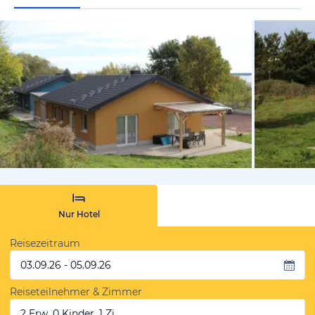
vom Hotelie
Nur Hotel
Reisezeitraum
03.09.26 - 05.09.26
Reiseteilnehmer & Zimmer
2 Erw, 0 Kinder, 1 Zi.