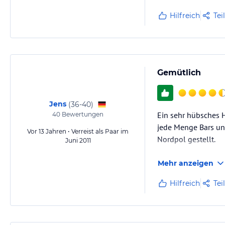
Hilfreich
Tei
Die Suite war toll; 
Gemütlich
Jens
(
36-40
)
Ein sehr hübsches H
40
Bewertungen
jede Menge Bars und
Vor 13 Jahren • Verreist als Paar im
Nordpol gestellt.
Juni 2011
Mehr anzeigen
Hilfreich
Tei