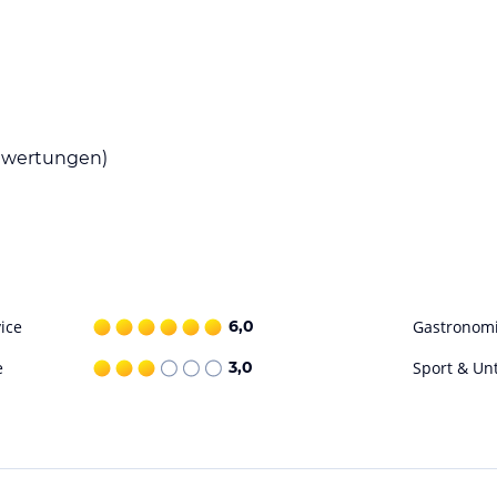
unter einen Frühstückssaal und eine Bar. Gäste
achtung mit Frühstück, Halbpension und
hrend mittags und abends sowohl à la carte als
Kindermenüs zubereitet.
wertungen)
nschbecken für Kinder, einen Fitnessraum sowie
ote wie Spa, Sauna, Dampfbad und Massagen zur
ice
6,0
Gastronom
ohne Gewähr. Bitte lies vor der Buchung die
e
3,0
Sport & Un