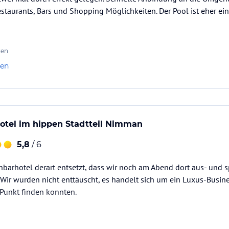
Restaurants, Bars und Shopping Möglichkeiten. Der Pool ist eher ei
ten
len
otel im hippen Stadtteil Nimman
5,8
/ 6
arhotel derart entsetzt, dass wir noch am Abend dort aus- und s
Wir wurden nicht enttäuscht, es handelt sich um ein Luxus-Busine
 Punkt finden konnten.
nach "Promotion" gefragt und daraufhin zum Preis eines Standard
m Nebengebäude bekommen, was unsere Begeisterung natürlich bee