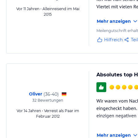
Viertel mit vielen 
Vor 11 Jahren • Alleinreisend im Mai
2015
Mehr anzeigen
Meilengutschrift erhal
Hilfreich
Tei
Absolutes top H
Oliver
(
36-40
)
Wir waren vom Nachb
32
Bewertungen
eingecheckt haben. 
Vor 14 Jahren • Verreist als Paar im
einzigen negativen
Februar 2012
Wir haben deutlich 
Mehr anzeigen
Apartment-Suiten i