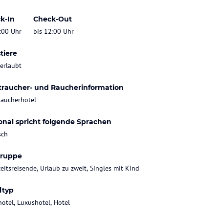
k-In
Check-Out
:00 Uhr
bis 12:00 Uhr
tiere
 erlaubt
traucher- und Raucherinformation
raucherhotel
onal spricht folgende Sprachen
sch
gruppe
eitsreisende, Urlaub zu zweit, Singles mit Kind
ltyp
hotel, Luxushotel, Hotel