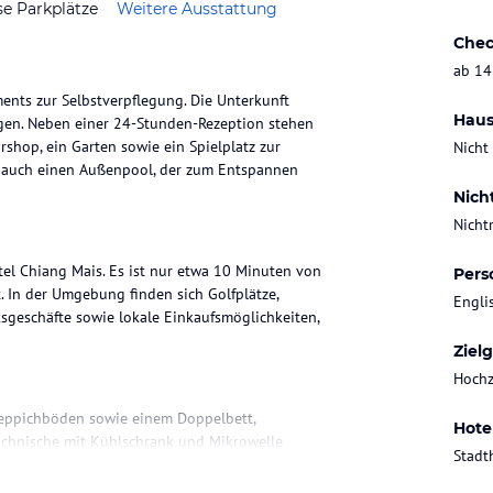
se Parkplätze
Weitere Ausstattung
Chec
ab 14
ents zur Selbstverpflegung. Die Unterkunft
Haus
tagen. Neben einer 24-Stunden-Rezeption stehen
rshop, ein Garten sowie ein Spielplatz zur
Nicht
s auch einen Außenpool, der zum Entspannen
Nich
Nicht
tel Chiang Mais. Es ist nur etwa 10 Minuten von
Pers
. In der Umgebung finden sich Golfplätze,
Engli
ksgeschäfte sowie lokale Einkaufsmöglichkeiten,
Ziel
Hochz
 Teppichböden sowie einem Doppelbett,
Hote
Kochnische mit Kühlschrank und Mikrowelle
Stadt
usche, Badewanne und Bidet. Die Unterbringung