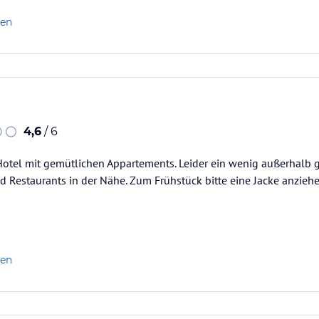
len
zwei Fernseher, sehr großes Bett,…
4,6
/ 6
otel mit gemütlichen Appartements. Leider ein wenig außerhalb g
 Restaurants in der Nähe. Zum Frühstück bitte eine Jacke anzieh
len