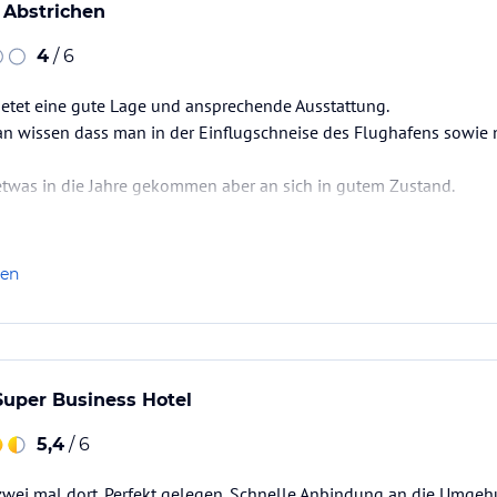
 Abstrichen
4
/ 6
ietet eine gute Lage und ansprechende Ausstattung.
an wissen dass man in der Einflugschneise des Flughafens sowie 
 etwas in die Jahre gekommen aber an sich in gutem Zustand.
len
Super Business Hotel
5,4
/ 6
zwei mal dort. Perfekt gelegen. Schnelle Anbindung an die Umgeh