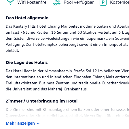
Wifi kostenfrei
Pool verfügbar
Kostenlo
Das Hotel allgemein
Das Kantary Hills Hotel Chiang Mai bietet moderne Suiten und Apartm
umfasst 76 Junior-Suiten, 16 Suiten und 60 Studios, verteilt auf 5 E
den Gästen diverse Serviceleistungen wie ein Supermarkt, ein Souveni
Verfügung. Der Hotelkomplex beherbergt sowohl einen Innenpool al
einlädt.
Die Lage des Hotels
Das Hotel liegt in der Nimmanhaemin-Straße Soi 12 im beliebten Vier
den internationalen und inländischen Flughäfen Chiang Mais entfernt
Freiluftaktivitäten, Business-Zentren und traditionelle Kunsthandwer
die Universität und das Maharaj-Krankenhaus.
Zimmer / Unterbringung im Hotel
Die Zimmer sind mit Klimaanlage, einem Balkon oder einer Terrasse,
Queensize- oder Kingsize-Bett ausgestattet. Sie verfügen über eine 
sowie eine Minibar, einen Safe und ein komplettes Badezimmer mit D
Mehr anzeigen
bietet auch Familienzimmer und Nichtraucherzimmer.