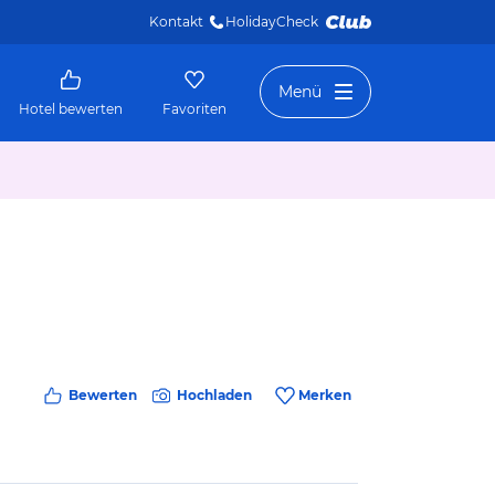
Kontakt
HolidayCheck 
Menü
Hotel bewerten
Favoriten
Bewerten
Hochladen
Merken