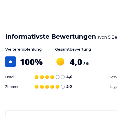
Gastronomie im Hotel
Das Hotel bietet eine Vielzahl an gastronomischen Einrichtungen, dar
können aus verschiedenen Verpflegungsarten wählen, darunter Übern
Vollpension. Ein kontinentaler Frühstücksservice wird angeboten, wä
auch Menüvarianten zur Verfügung stehen. Zudem werden bei Bedarf 
Informativste Bewertungen
(von
5
Be
Sport und Unterhaltung
Weiterempfehlung
Gesamtbewertung
Das Freizeitangebot umfasst einen Außenpool, ein Hallenbad, ein Pla
einen Whirlpool. Darüber hinaus stehen verschiedene Wellnessangeb
100
%
4,0
/ 6
Verfügung. Ein Nachtclub sorgt für Unterhaltung.
Hotel
4,0
Serv
Hinweis:
Verfasst von HolidayCheck mit Hilfe von KI. Alle Angaben 
verbindlichen
Angebotsdetails
des jeweiligen Veranstalters.
Zimmer
5,0
Lag