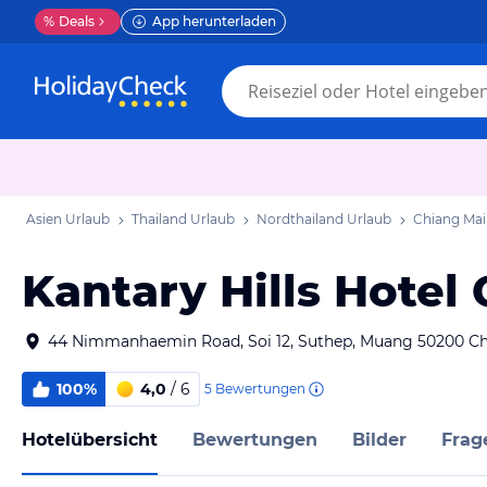
%
Deals
App herunterladen
Asien Urlaub
Thailand Urlaub
Nordthailand Urlaub
Chiang Mai
Kantary Hills Hotel
44 Nimmanhaemin Road, Soi 12, Suthep, Muang 50200 Ch
100%
4,0
/ 6
5
Bewertungen
Hotelübersicht
Bewertungen
Bilder
Frag