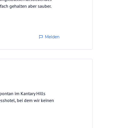
nfach gehalten aber sauber.
Melden
pontan im Kantary Hills
sshotel, bei dem wir keinen
zimmers eine der fünf
influsst :-)