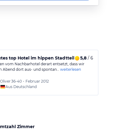
tes top Hotel im hippen Stadtteil Nimman
5,8
/ 6
Gemütlich
en vom Nachbarhotel derart entsetzt, dass wir
Ein sehr hübsc
 Abend dort aus- und spontan…
weiterlesen
Leider ein wen
Oliver
36-40
•
Februar 2012
Jens
36
Aus Deutschland
Aus
mtzahl Zimmer