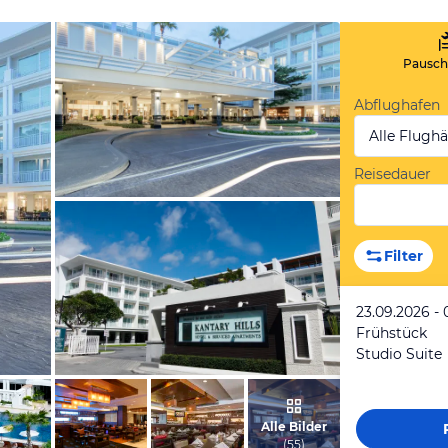
Pauscha
Abflughafen
Alle Flugh
Reisedauer
vom Hotelier, Mai 2024
Filter
23.09.2026 - 
Frühstück
Studio Suite
vom Hotelier, Januar 2008
Alle Bilder
(
55
)