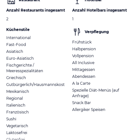
Anzahl Restaurants insgesamt
Anzahl Hotelbars insgesamt
2
1
Küchenstile
Verpflegung
International
Frühstück
Fast-Food
Halbpension
Asiatisch
Vollpension
Euro-Asiatisch
All Inclusive
Fischgerichte /
Mittagessen
Meeresspezialitäten
Abendessen
Griechisch
A la Carte
Gutbürgerlich/Hausmannskost
Spezielle Diät-Menüs (auf
Mexikanisch
Anfrage)
Regional
Snack Bar
Italienisch
Allergiker Speisen
Französisch
Sushi
Vegetarisch
Laktosefrei
Glutenfrei