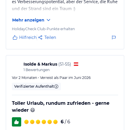
es Verbesserungspotential, aber der Service, die Ruhe
und der Strand sind ein Traum :)
Wir haben selten einen so ruhigen Hotelaufenthalt
Mehr anzeigen
genossen.
HolidayCheck Club-Punkte erhalten
Hilfreich
Teilen
Isolde & Markus
(
51-55
)
1
Bewertungen
Vor 2 Monaten • Verreist als Paar im Juni 2026
Verifizierter Aufenthalt
Toller Urlaub, rundum zufrieden - gerne
wieder 😃
6
/ 6