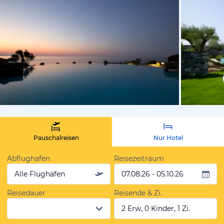
vom Hotelie
Pauschalreisen
Nur Hotel
Abflughafen
Reisezeitraum
Alle Flughäfen
07.08.26 - 05.10.26
Reisedauer
Reisende & Zi.
2 Erw, 0 Kinder, 1 Zi.