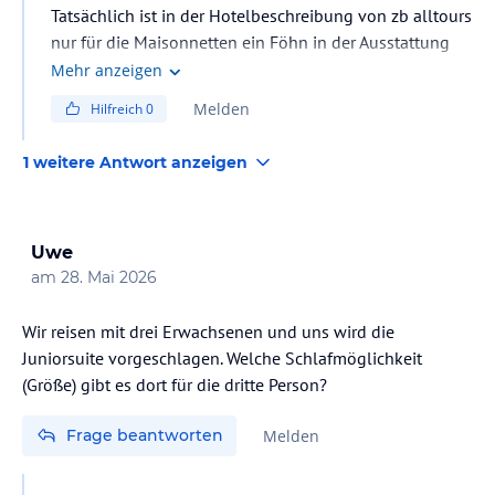
Tatsächlich ist in der Hotelbeschreibung von zb alltours
nur für die Maisonnetten ein Föhn in der Ausstattung
angegeben. Wie es bei anderen Veranstaltern ist, kann
Mehr anzeigen
ich nicht beurteilen. Aber auf der Homepage des Hotels
Melden
Hilfreich
0
ist bei allen Zimmerkategorien jeweils ein Föhn in der
Ausstattung angegeben.
1 weitere Antwort anzeigen
Uwe
am
28. Mai 2026
Wir reisen mit drei Erwachsenen und uns wird die
Juniorsuite vorgeschlagen. Welche Schlafmöglichkeit
(Größe) gibt es dort für die dritte Person?
Frage beantworten
Melden