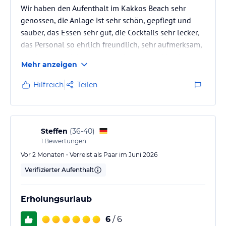
Wir haben den Aufenthalt im Kakkos Beach sehr
genossen, die Anlage ist sehr schön, gepflegt und
sauber, das Essen sehr gut, die Cocktails sehr lecker,
das Personal so ehrlich freundlich, sehr aufmerksam,
persönlich und überaus zuvorkommend. Man hat das
Mehr anzeigen
Gefühl, dass die Menschen sehr gerne dort arbeiten.
Wir waren sehr zufrieden, einzig für die Liegen am
Hilfreich
Teilen
Strand wäre mehr Komfort (Liege mit Auflage)
wünschenswert - und am Kakkos-Beach-Pool mehr
als nur 12 Stk.- die waren leider trotz Hinweis immer
„Handtuch…
Steffen
(
36-40
)
1
Bewertungen
Vor 2 Monaten • Verreist als Paar im Juni 2026
Verifizierter Aufenthalt
Erholungsurlaub
6
/ 6