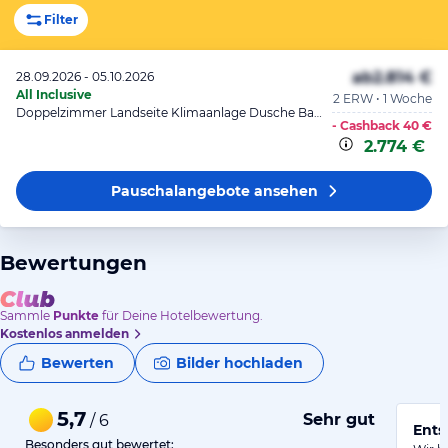
Filter
ab
2.814 €
28.09.2026 - 05.10.2026
All Inclusive
2 ERW • 1 Woche
Doppelzimmer Landseite Klimaanlage Dusche Balkon o. Terrasse
- Cashback
40 €
2.774 €
Pauschalangebote
ansehen
Bewertungen
Sammle
Punkte
für Deine Hotelbewertung.
Kostenlos anmelden
Bewerten
Bilder hochladen
5,7
Sehr gut
/ 6
Ents
Besonders gut bewertet: