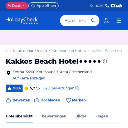
%
Deals
App öffnen
Kontakt
Hotel, Reiseziel
laub
Koutsounari Urlaub
Koutsounari Hotels
Kakkos Beach Hotel
Kakkos Beach Hotel
Ferma 72200 Koutsounari Kreta Griechenland
Auf Karte anzeigen
628
Bewertungen
98%
5,7
/ 6
Bewerten
Hochladen
Merken
Hotelübersicht
Bewertungen
Bilder
Fragen