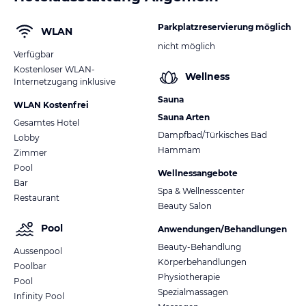
Parkplatzreservierung möglich
WLAN
nicht möglich
Verfügbar
Kostenloser WLAN-
Wellness
Internetzugang inklusive
Sauna
WLAN Kostenfrei
Sauna Arten
Gesamtes Hotel
Dampfbad/Türkisches Bad
Lobby
Hammam
Zimmer
Pool
Wellnessangebote
Bar
Spa & Wellnesscenter
Restaurant
Beauty Salon
Pool
Anwendungen/Behandlungen
Beauty-Behandlung
Aussenpool
Körperbehandlungen
Poolbar
Physiotherapie
Pool
Spezialmassagen
Infinity Pool