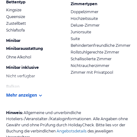
Bettentyp
Zimmertypen
Kingsize
Doppelzimmer
Queensize
Hochzeitssuite
Zustellbett
Deluxe-Zimmer
Schlafsofa
Juniorsuite
Suite
Minibar
Behindertenfreundliche Zimmer
Minibarausstattung
Rollstuhlgerechte Zimmer
Ohne Alkohol
Schallisolierte Zimmer
Nichtraucherzimmer
Minibar inklusive
Zimmer mit Privatpool
Nicht verfügbar
Balkon
Mehr anzeigen
Hinweis:
Allgemeine und unverbindliche
Hoteliers-/Veranstalter-/Kataloginformationen. Alle Angaben ohne
Gewähr und ohne Prüfung durch HolidayCheck. Bitte lies vor der
Buchung die verbindlichen
Angebotsdetails
des jeweiligen