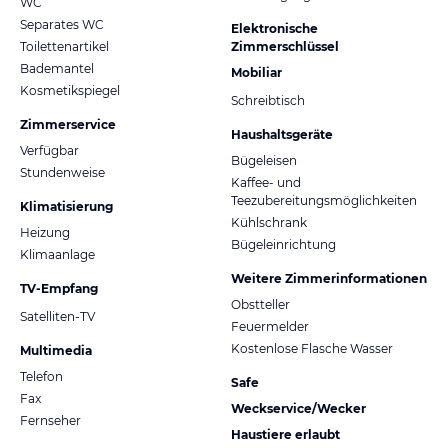
WC
Separates WC
Elektronische
Toilettenartikel
Zimmerschlüssel
Bademantel
Mobiliar
Kosmetikspiegel
Schreibtisch
Zimmerservice
Haushaltsgeräte
Verfügbar
Bügeleisen
Stundenweise
Kaffee- und
Teezubereitungsmöglichkeiten
Klimatisierung
Kühlschrank
Heizung
Bügeleinrichtung
Klimaanlage
Weitere Zimmerinformationen
TV-Empfang
Obstteller
Satelliten-TV
Feuermelder
Kostenlose Flasche Wasser
Multimedia
Telefon
Safe
Fax
Weckservice/Wecker
Fernseher
Haustiere erlaubt