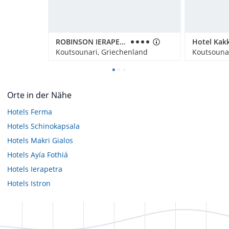
ROBINSON IERAPETRA
Hotel Kak
Koutsounari, Griechenland
Koutsounar
Orte in der Nähe
Hotels
Ferma
Hotels
Schinokapsala
Hotels
Makri Gialos
Hotels
Ayía Fothiá
Hotels
Ierapetra
Hotels
Istron