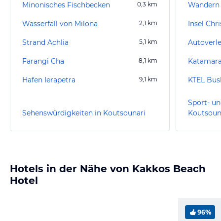
Minonisches Fischbecken
0,3
km
Wandern 
Wasserfall von Milona
2,1
km
Insel Chri
Strand Achlia
5,1
km
Autoverle
Farangi Cha
8,1
km
Katamara
Hafen Ierapetra
9,1
km
Sport- un
Sehenswürdigkeiten in Koutsounari
Koutsoun
Hotels in der Nähe von Kakkos Beach
Hotel
96%