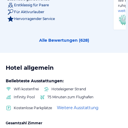
Wir h
Erstklassig für Paare
ruhig
weite
Für Aktivurlauber
Hervorragender Service
Alle Bewertungen (
628
)
Hotel allgemein
Beliebteste Ausstattungen:
Wifi kostenfrei
Hoteleigener Strand
Infinity Pool
75 Minuten zum Flughafen
Weitere Ausstattung
Kostenlose Parkplätze
Gesamtzahl Zimmer