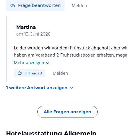
Frage beantworten
Melden
Martina
am
13. Juni 2026
Leider wurden wir vor dem Frühstück abgeholt aber wir
haben am Vorabend 2 Frühstücksboxen erhalten, mega
gut. Denke, wenn man am letzten Tag noch Aufenthalt
Mehr anzeigen
hat, kann man sicherlich alles essen. Sehr
Melden
Hilfreich
0
aufmerksames und freundliches Personal. Maria an der
Rezeption ist super.
1 weitere Antwort anzeigen
Alle Fragen anzeigen
Hotelausstattung Allgemein