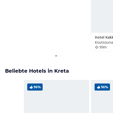
Hotel Kak
Koutsounar
99m
Beliebte Hotels in Kreta
96%
96%