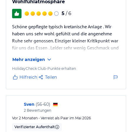
Wohlfühlatmosphäre
5
/ 6
Schöne gepflegte typisch kretanische Anlage . Wir
haben uns sehr wohl gefühlt und die angenehme
Ruhe sehr genossen. Einziger kleiner Kritikpunkt war
für uns das Essen . Leider sehr wenig Geschmack und
wir haben typisch griechische Speisen vermisst.
Mehr anzeigen
Ansonsten alles top !
HolidayCheck Club-Punkte erhalten
Hilfreich
Teilen
Sven
(
56-60
)
2
Bewertungen
Vor 2 Monaten • Verreist als Paar im Mai 2026
Verifizierter Aufenthalt