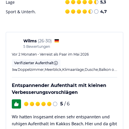
Lage
5,3
Sport und Unterhaltung
Sport & Unterh.
4,7
Das Hotel bietet verschiedene Freizeiteinrichtungen, darunter
einen saisonalen Außenpool, in dem Sie sich an warmen Tagen
erfrischen können. Für diejenigen, die aktiv bleiben möchten, steht
ein Fitnesscenter zur Verfügung. Darüber hinaus bietet das Hotel
eine 24-Stunden-Rezeption und eine Gepäckaufbewahrung, um
Wilms
(
26-30
)
Ihren Aufenthalt so angenehm wie möglich zu gestalten.
5
Bewertungen
Vor 2 Monaten • Verreist als Paar im Mai 2026
Hinweis:
Verfasst von HolidayCheck mit Hilfe von KI. Alle
Verifizierter Aufenthalt
Angaben ohne Gewähr. Bitte lies vor der Buchung die
verbindlichen
Angebotsdetails
des jeweiligen Veranstalters.
Doppelzimmer,Meerblick,Klimaanlage,Dusche,Balkon o. Terrasse
Entspannender Aufenthalt mit kleinen
Verbesserungsvorschlägen
5
/ 6
Wir hatten insgesamt einen sehr entspannten und
ruhigen Aufenthalt im Kakkos Beach. Hier und da gibt