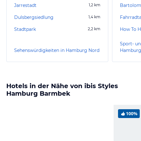
Jarrestadt
1,2
km
Bartolom
Dulsbergsiedlung
1,4
km
Fahrradta
Stadtpark
2,2
km
How To H
Sport- un
Sehenswürdigkeiten in Hamburg Nord
Hamburg
Hotels in der Nähe von ibis Styles
Hamburg Barmbek
100%