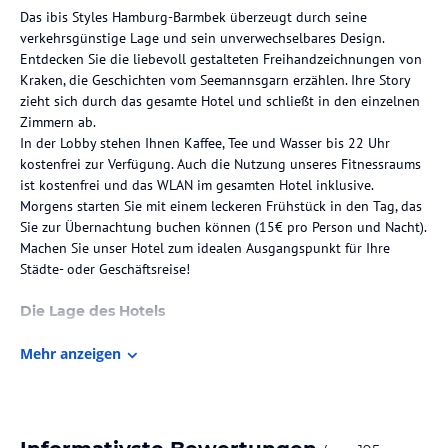
Das ibis Styles Hamburg-Barmbek überzeugt durch seine
verkehrsgünstige Lage und sein unverwechselbares Design.
Entdecken Sie die liebevoll gestalteten Freihandzeichnungen von
Kraken, die Geschichten vom Seemannsgarn erzählen. Ihre Story
zieht sich durch das gesamte Hotel und schließt in den einzelnen
Zimmern ab.
In der Lobby stehen Ihnen Kaffee, Tee und Wasser bis 22 Uhr
kostenfrei zur Verfügung. Auch die Nutzung unseres Fitnessraums
ist kostenfrei und das WLAN im gesamten Hotel inklusive.
Morgens starten Sie mit einem leckeren Frühstück in den Tag, das
Sie zur Übernachtung buchen können (15€ pro Person und Nacht).
Machen Sie unser Hotel zum idealen Ausgangspunkt für Ihre
Städte- oder Geschäftsreise!
Die Lage des Hotels
Das ibis Styles Hamburg-Barmbek liegt inmitten des Stadtteils
Mehr anzeigen
Barmbek. Die nächste S- und U-Bahn-Haltestelle erreichen Sie vom
Hotel aus nach nur 2 Gehminuten. Die Innenstadt von Hamburg
sowie der Hbf Hamburg und der Flughafen Hamburg sind ca. 15
Fahrminuten entfernt.
Besuchen Sie das Hamburger Puppentheater, das Kulturzentrum