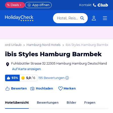
%
Deals
App öffnen
Kontakt
Hotel, Reiseziel
 Nord Urlaub
Hamburg Nord Hotels
ibis Styles Hamburg Barmbek
ibis Styles Hamburg Barmbek
Fuhlsbüttler Strasse 32 22305 Hamburg Hamburg Deutschland
Auf Karte anzeigen
195
Bewertungen
93%
5,0
/ 6
Bewerten
Hochladen
Merken
Hotelübersicht
Bewertungen
Bilder
Fragen