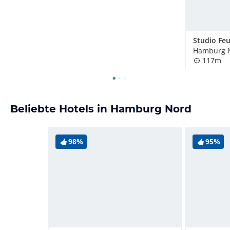
Hamburg N
117m
Beliebte Hotels in Hamburg Nord
98%
95%