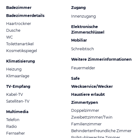
Badezimmer
Zugang
Badezimmerdetails
Innenzugang
Haartrockner
Elektronische
Dusche
Zimmerschlüssel
WC
Mobiliar
Toilettenartikel
Schreibtisch
Kosmetikspiegel
Weitere Zimmerinformationen
Klimatisierung
Feuermelder
Heizung
Klimaanlage
Safe
TV-Empfang
Weckservice/Wecker
Kabel-TV
Haustiere erlaubt
Satelliten-TV
Zimmertypen
Doppelzimmer
Multimedia
Zweibettzimmer/Twin
Telefon
Familienzimmer
Radio
Behindertenfreundliche Zimmer
Fernseher
Rollstuhlgerechte Zimmer