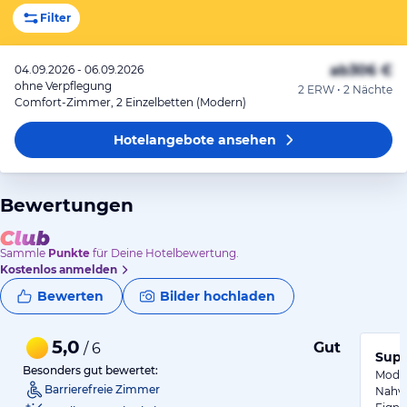
Filter
ab
306 €
04.09.2026 - 06.09.2026
ohne Verpflegung
2 ERW • 2 Nächte
Comfort-Zimmer, 2 Einzelbetten (Modern)
Hotelangebote
ansehen
Bewertungen
Sammle
Punkte
für Deine Hotelbewertung.
Kostenlos anmelden
Bewerten
Bilder hochladen
5,0
Gut
/ 6
Supe
Besonders gut bewertet:
Moder
Barrierefreie Zimmer
Nahve