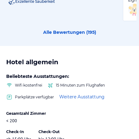
Eigne
Exzellente Sauberkeit
Alle Bewertungen (
195
)
Hotel allgemein
Beliebteste Ausstattungen:
Wifi kostenfrei
15 Minuten zum Flughafen
Weitere Ausstattung
Parkplätze verfügbar
Gesamtzahl Zimmer
< 200
Check-In
Check-Out
ab 15:00 Uhr
bis 12:00 Uhr