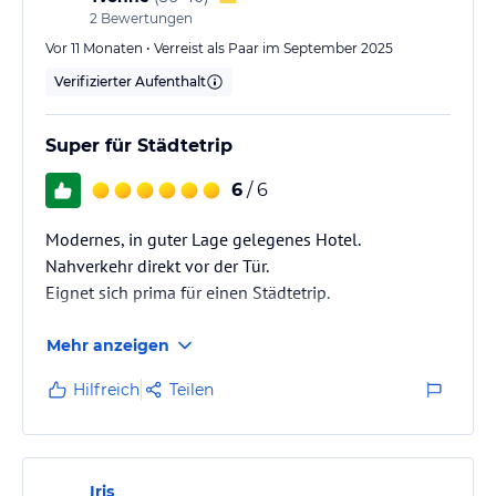
hochwertige Markengeräte für Ihr Training zur Verfügung.
2
Bewertungen
Vor 11 Monaten • Verreist als Paar im September 2025
Sonstige Einrichtungen und Services
Verifizierter Aufenthalt
Die Rezeption des Hotels ist rund um die Uhr geöffnet.
Bis zu zwei Kinder unter 16 Jahren übernachten kostenfrei im
Super für Städtetrip
Zimmer der Eltern (inkl. Frühstück; abhängig von der
Zimmerkapazität).
6
/ 6
Hinweis:
Allgemeine und unverbindliche
Modernes, in guter Lage gelegenes Hotel.
Hoteliers-/Veranstalter-/Kataloginformationen. Alle Angaben
Nahverkehr direkt vor der Tür.
ohne Gewähr und ohne Prüfung durch HolidayCheck. Bitte
Eignet sich prima für einen Städtetrip.
lies vor der Buchung die verbindlichen
Angebotsdetails
des
jeweiligen Veranstalters.
Mehr anzeigen
Hilfreich
Teilen
Iris