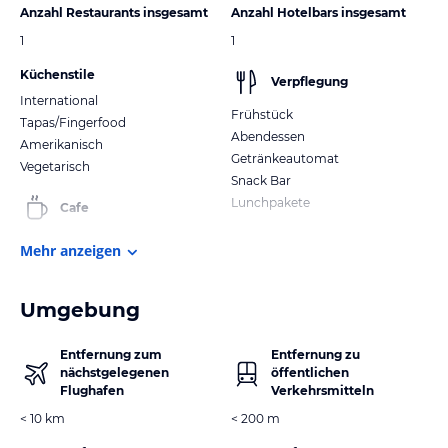
Anzahl Restaurants insgesamt
Anzahl Hotelbars insgesamt
1
1
Küchenstile
Verpflegung
International
Frühstück
Tapas/Fingerfood
Abendessen
Amerikanisch
Getränkeautomat
Vegetarisch
Snack Bar
Lunchpakete
Cafe
Mehr anzeigen
Umgebung
Entfernung zum
Entfernung zu
nächstgelegenen
öffentlichen
Flughafen
Verkehrsmitteln
< 10 km
< 200 m