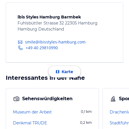
ibis Styles Hamburg Barmbek
Fuhlsbüttler Strasse 32 22305 Hamburg
Hamburg Deutschland
smile@ibisstyles-hamburg.com
+49 40 29810990
Karte
Interessantes in der Nähe
Sehenswürdigkeiten
Spor
Museum der Arbeit
0,1
km
Drachenl
Denkmal TRUDE
0,2
km
Stadtfüh