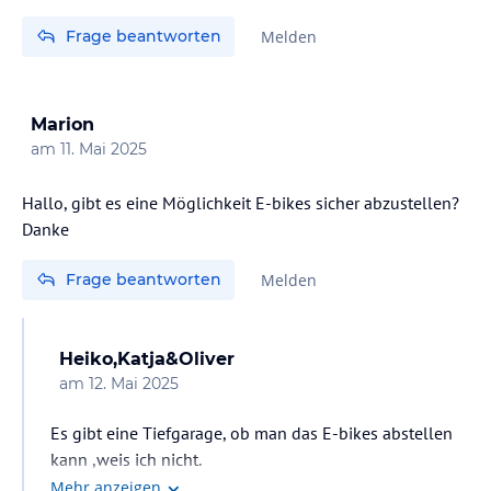
Frage beantworten
Melden
Marion
am
11. Mai 2025
Hallo, gibt es eine Möglichkeit E-bikes sicher abzustellen?
Danke
Frage beantworten
Melden
Heiko,Katja&Oliver
am
12. Mai 2025
Es gibt eine Tiefgarage, ob man das E-bikes abstellen
kann ,weis ich nicht.
Vielleicht einfach mal im Hotel anrufen und nachfragen
Mehr anzeigen