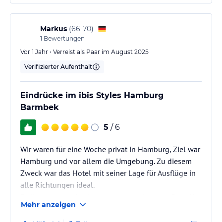
Markus
(
66-70
)
1
Bewertungen
Vor 1 Jahr • Verreist als Paar im August 2025
Verifizierter Aufenthalt
Eindrücke im ibis Styles Hamburg
Barmbek
5
/ 6
Wir waren für eine Woche privat in Hamburg, Ziel war
Hamburg und vor allem die Umgebung. Zu diesem
Zweck war das Hotel mit seiner Lage für Ausflüge in
alle Richtungen ideal.
Es liegt nur wenige Meter von gemeinsamer Bus-, U-
Mehr anzeigen
Bahn- und S-Bahnstation entfernt, ist aber durch
schallgedämpfte Fenster trotzdem völlig ruhig.