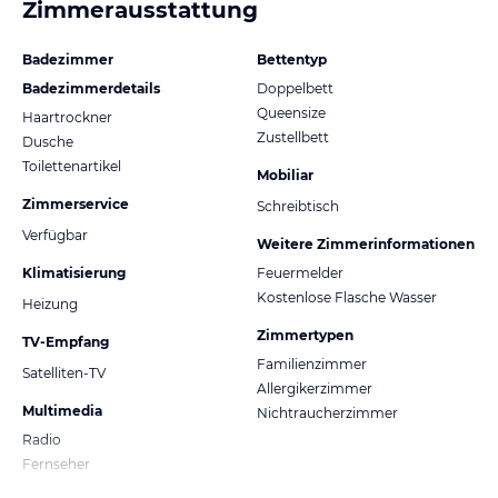
Zimmerausstattung
Badezimmer
Bettentyp
Badezimmerdetails
Doppelbett
Queensize
Haartrockner
Zustellbett
Dusche
Toilettenartikel
Mobiliar
Zimmerservice
Schreibtisch
Verfügbar
Weitere Zimmerinformationen
Klimatisierung
Feuermelder
Kostenlose Flasche Wasser
Heizung
Zimmertypen
TV-Empfang
Familienzimmer
Satelliten-TV
Allergikerzimmer
Multimedia
Nichtraucherzimmer
Radio
Fernseher