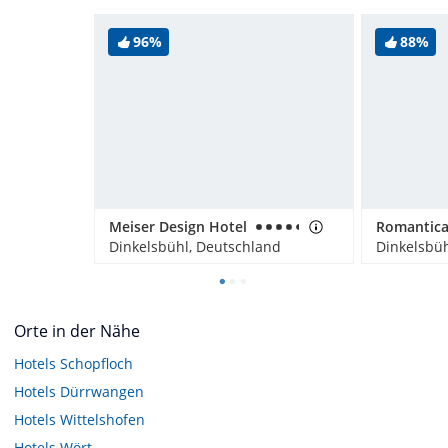
96%
88%
Meiser Design Hotel
Dinkelsbühl, Deutschland
Dinkelsbüh
Orte in der Nähe
Hotels
Schopfloch
Hotels
Dürrwangen
Hotels
Wittelshofen
Hotels
Wört