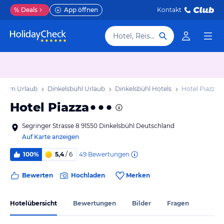
%
Deals
App öffnen
Kontakt
Hotel, Reiseziel
ayern Urlaub
Dinkelsbühl Urlaub
Dinkelsbühl Hotels
Hotel Piazza
Hotel Piazza
Segringer Strasse 8 91550 Dinkelsbühl Deutschland
Auf Karte anzeigen
49
Bewertungen
100%
5,4
/ 6
Bewerten
Hochladen
Merken
Hotelübersicht
Bewertungen
Bilder
Fragen