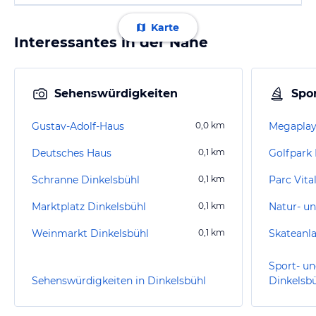
Karte
Interessantes in der Nähe
Sehenswürdigkeiten
Spor
Gustav-Adolf-Haus
0,0
km
Megaplay
Deutsches Haus
0,1
km
Golfpark
Schranne Dinkelsbühl
0,1
km
Parc Vita
Marktplatz Dinkelsbühl
0,1
km
Weinmarkt Dinkelsbühl
0,1
km
Skateanl
Sport- un
Sehenswürdigkeiten in Dinkelsbühl
Dinkelsb