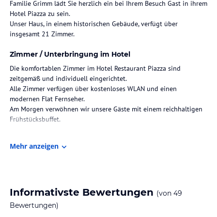
Familie Grimm lädt Sie herzlich ein bei Ihrem Besuch Gast in ihrem
Hotel Piazza zu sein.
Unser Haus, in einem historischen Gebäude, verfügt über
insgesamt 21 Zimmer.
Zimmer / Unterbringung im Hotel
Die komfortablen Zimmer im Hotel Restaurant Piazza sind
zeitgemäß und individuell eingerichtet.
Alle Zimmer verfügen über kostenloses WLAN und einen
modernen Flat Fernseher.
Am Morgen verwöhnen wir unsere Gäste mit einem reichhaltigen
Frühstücksbuffet.
Hinweis:
Allgemeine und unverbindliche
Mehr anzeigen
Hoteliers-/Veranstalter-/Kataloginformationen. Alle Angaben
ohne Gewähr und ohne Prüfung durch HolidayCheck. Bitte
lies vor der Buchung die verbindlichen
Angebotsdetails
des
jeweiligen Veranstalters.
Informativste Bewertungen
(von
49
Bewertungen)