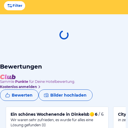
Filter
Bewertungen
Sammle
Punkte
für Deine Hotelbewertung.
Kostenlos anmelden
Bewerten
Bilder hochladen
Ein schönes Wochenende in Dinkelsbühl 😀
6
/ 6
City
Wir waren sehr zufrieden, es wurde für alles eine
in ze
Lösung gefunden 👍🏼