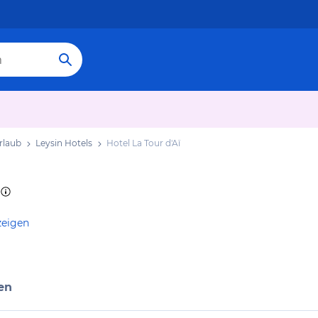
rlaub
Leysin Hotels
Hotel La Tour d'Aï
zeigen
en