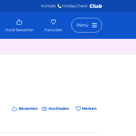
Kontakt
HolidayCheck 
Menü
Hotel bewerten
Favoriten
Bewerten
Hochladen
Merken