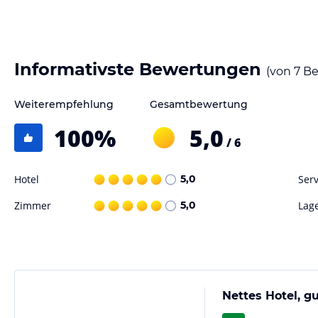
Informativste Bewertungen
(von
7
Be
Weiterempfehlung
Gesamtbewertung
100
%
5,0
/ 6
Hotel
5,0
Serv
Zimmer
5,0
Lag
Nettes Hotel, g