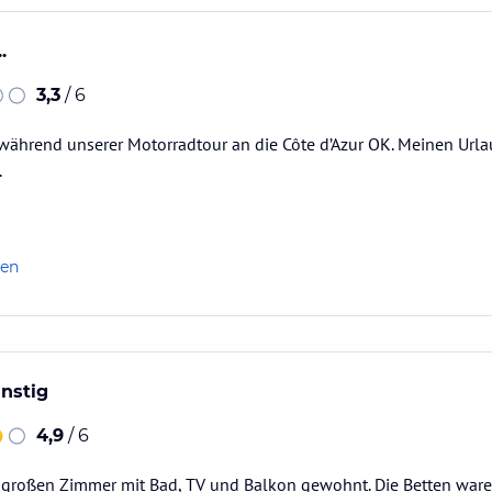
.
3,3
/ 6
l während unserer Motorradtour an die Côte d’Azur OK. Meinen Urla
.
len
nstig
4,9
/ 6
 großen Zimmer mit Bad, TV und Balkon gewohnt. Die Betten war