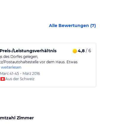
Alle Bewertungen (
7
)
Preis-/Leistungsverhältnis
4,8
/ 6
Für eine Nach
s des Dorfes gelegen,
... war dieses
tz/Postautohaltestelle vor dem Haus. Etwas
Côte d’Azur OK
weiterlesen
Marc
41-45
•
März 2016
Thoma
Aus der Schweiz
Aus
mtzahl Zimmer