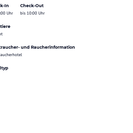
k-In
Check-Out
:00 Uhr
bis 10:00 Uhr
tiere
bt
traucher- und Raucherinformation
raucherhotel
ltyp