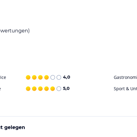
wertungen)
ice
4,0
Gastronom
e
5,0
Sport & Un
ut gelegen