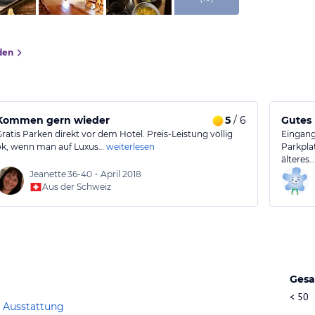
den
Kommen gern wieder
5
/ 6
Gutes 
Gratis Parken direkt vor dem Hotel. Preis-Leistung völlig
Eingang
ok, wenn man auf Luxus…
weiterlesen
Parkpla
älteres…
Jeanette
36-40
•
April 2018
Aus der Schweiz
Gesa
< 50
 Ausstattung