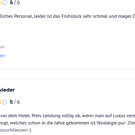
5
/ 6
dliches Personal, leider ist das Frühstück sehr schmal und mager. 
ten
len
ieder
5
/ 6
t vor dem Hotel. Preis-Leistung völlig ok, wenn man auf Luxus ver
ugt, welches schon in die Jahre gekommen ist. Nostalgie pur: Zi
bzuschliessen:-)