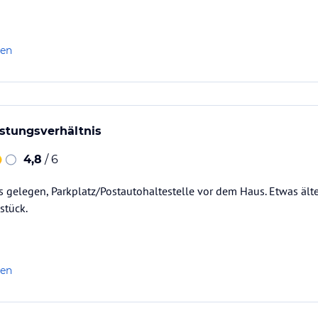
len
istungsverhältnis
4,8
/ 6
s gelegen, Parkplatz/Postautohaltestelle vor dem Haus. Etwas äl
stück.
len