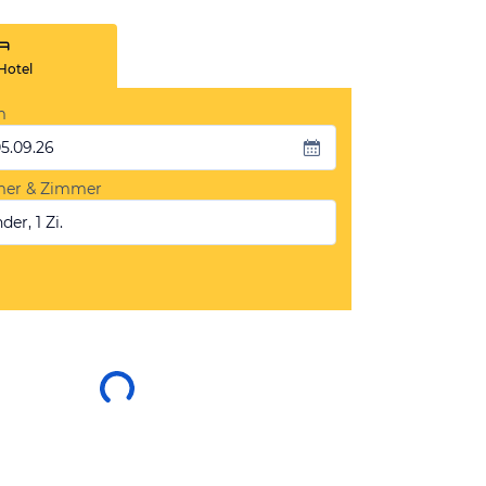
Hotel
m
05.09.26
mer & Zimmer
der, 1 Zi.