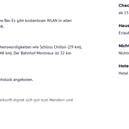
Chec
ab 15
ine Bar. Es gibt kostenloses WLAN in allen
Haus
ft.
Erlau
Nich
Sehenswürdigkeiten wie Schloss Chillon (29 km),
(48 km). Der Bahnhof Montreux ist 32 km
Nicht
Hote
Hotel
rühstück angeboten.
terkunft eignet sich gut zum Wandern und
ohne Gewähr. Bitte lies vor der Buchung die