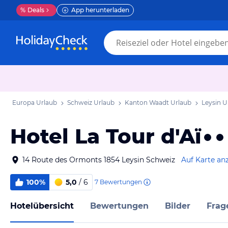
%
Deals
App herunterladen
Europa Urlaub
Schweiz Urlaub
Kanton Waadt Urlaub
Leysin U
Hotel La Tour d'Aï
14 Route des Ormonts 1854 Leysin Schweiz
Auf Karte an
100%
5,0
/ 6
7
Bewertungen
Hotelübersicht
Bewertungen
Bilder
Frag