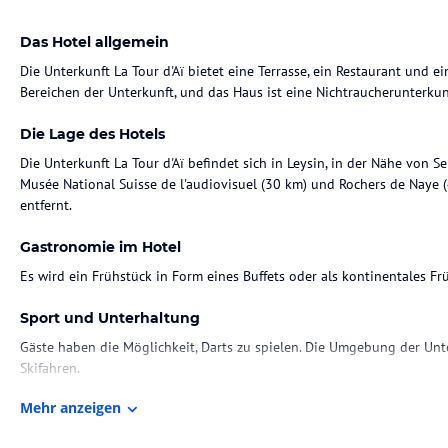
Das Hotel allgemein
Die Unterkunft La Tour d'Aï bietet eine Terrasse, ein Restaurant und e
Bereichen der Unterkunft, und das Haus ist eine Nichtraucherunterkun
Die Lage des Hotels
Die Unterkunft La Tour d'Aï befindet sich in Leysin, in der Nähe von 
Musée National Suisse de l'audiovisuel (30 km) und Rochers de Naye 
entfernt.
Gastronomie im Hotel
Es wird ein Frühstück in Form eines Buffets oder als kontinentales F
Sport und Unterhaltung
Gäste haben die Möglichkeit, Darts zu spielen. Die Umgebung der Un
Skifahren.
Mehr anzeigen
Hinweis:
Verfasst von HolidayCheck mit Hilfe von KI. Alle Angaben 
verbindlichen
Angebotsdetails
des jeweiligen Veranstalters.