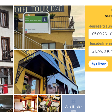
Nur 
Reisezeitrau
03.09.26 - 
Reiseteilneh
2 Erw, 0 Kin
von Expedia
Filter
von Expedia
Alle Bilder
(
10
)