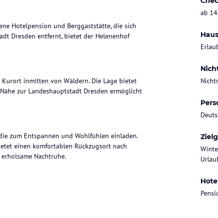
Chec
ab 14
gene Hotelpension und Berggaststätte, die sich
Haus
dt Dresden entfernt, bietet der Helenenhof
Erlau
Nich
 Kurort inmitten von Wäldern. Die Lage bietet
Nicht
e Nähe zur Landeshauptstadt Dresden ermöglicht
Pers
Deuts
 die zum Entspannen und Wohlfühlen einladen.
Ziel
ietet einen komfortablen Rückzugsort nach
Winte
e erholsame Nachtruhe.
Urlaub
Hote
 Spezialitäten und hausgemachte Gerichte
Pensi
sorgen für ein kulinarisches Erlebnis. Starten
bends von den köstlichen Speisen verwöhnen.