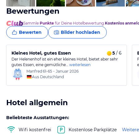
Bewertungen
Sammle
Punkte
für Deine Hotelbewertung.
Kostenlos anmel
Bewerten
Bilder hochladen
Kleines Hotel, gutes Essen
5
/ 6
Der Helenenhof ist ein eher kleines Hotel, bietet aber sehr
gutes Essen, eine gemütliche…
weiterlesen
Manfred
61-65
•
Januar 2026
Aus Deutschland
Hotel allgemein
Beliebteste Ausstattungen:
Wifi kostenfrei
Kostenlose Parkplätze
Weitere