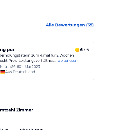
Alle Bewertungen (
35
)
ung pur
6
/ 6
Sehr schöne
derholungstäterin zum 4.mal für 2 Wochen
Mir hat es seh
eckt.Preis-Leistungsverhältniss…
weiterlesen
war ausreiche
Katrin
56-60
•
Mai 2023
Peter
6
Aus Deutschland
Aus
mtzahl Zimmer