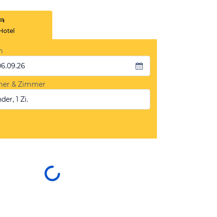
Hotel
m
06.09.26
mer & Zimmer
der, 1 Zi.