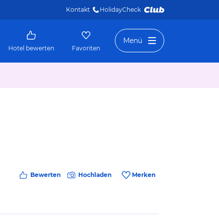
Kontakt
HolidayCheck 
Menü
Hotel bewerten
Favoriten
Bewerten
Hochladen
Merken