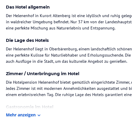
Das Hotel allgemein
Der Helenenhof in Kurort Altenberg ist eine idyllisch und ruhig gele
in waldreicher Umgebung befindet. Nur 37 km von der Landeshauptsta
eine perfekte Mischung aus Naturerlebnis und Entspannung.
Die Lage des Hotels
Der Helenenhof liegt in Oberbärenburg, einem landschaftlich schönen
eine perfekte Kulisse für Naturliebhaber und Erholungssuchende. Di
auch Ausflüge in die Stadt, um das kulturelle Angebot zu genießen.
Zimmer / Unterbringung im Hotel
Die Hotelpension Helenenhof bietet gemütlich eingerichtete Zimmer,
Jedes Zimmer ist mit modernen Annehmlichkeiten ausgestattet und b
einem erlebnisreichen Tag. Die ruhige Lage des Hotels garantiert ein
Gastronomie im Hotel
Mehr anzeigen
Im Helenenhof erwartet Sie eine Berggaststätte, in der Sie regionale
genießen können. Die frischen Zutaten und die liebevolle Zubereitung 
Sie den Tag mit einem reichhaltigen Frühstück und lassen Sie sich a