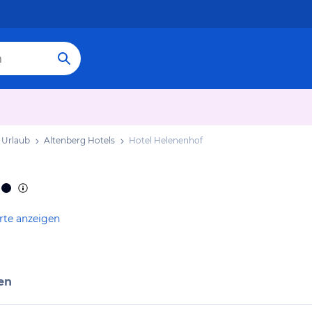
 Urlaub
Altenberg Hotels
Hotel Helenenhof
rte anzeigen
en