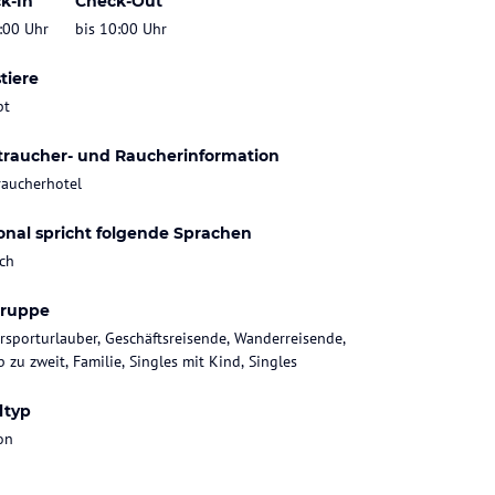
k-In
Check-Out
:00 Uhr
bis 10:00 Uhr
tiere
bt
traucher- und Raucherinformation
raucherhotel
onal spricht folgende Sprachen
ch
gruppe
rsporturlauber, Geschäftsreisende, Wanderreisende,
 zu zweit, Familie, Singles mit Kind, Singles
ltyp
on