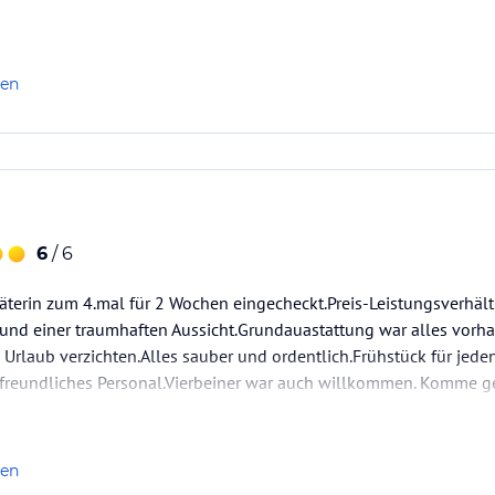
len
6
/ 6
terin zum 4.mal für 2 Wochen eingecheckt.Preis-Leistungsverhältn
und einer traumhaften Aussicht.Grundauastattung war alles vor
 Urlaub verzichten.Alles sauber und ordentlich.Frühstück für je
reundliches Personal.Vierbeiner war auch willkommen. Komme ge
len