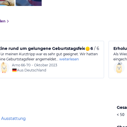
den
Eine rund um gelungene Geburtstagsfeier
6
/ 6
Erhol
Für meinen Kurztripp war es sehr gut geeignet. Wir hatten
Als Wie
eine Geburtstagsfeier angemeldet…
weiterlesen
eingech
Arno
66-70
•
Oktober 2023
Aus Deutschland
Gesa
< 50
 Ausstattung