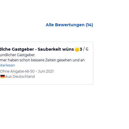
Alle Bewertungen (
14
)
dlche Gastgeber - Sauberkeit wünschenswert
3
/ 6
Vorzüglich 
eundlicher Gastgeber.
Ich bin gebürt
mer haben schon bessere Zeiten gesehen und an
Partnerin für 
iterlesen
Ohne Angabe
46-50
•
Juni 2021
Jörg
46
Aus Deutschland
Aus