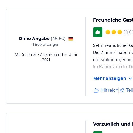
Freundlche Gas
Ohne Angabe
(
46-50
)
1
Bewertungen
Sehr freundlicher G
Die Zimmer haben s
Vor 5 Jahren • Alleinreisend im Juni
die Silikonfugen i
2021
im Raum von der De
Frühstück war wirkl
Mehr anzeigen
Hilfreich
Tei
Vorzüglich und 