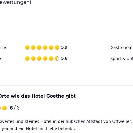
ewertungen)
ch in unmittelbarer Nähe vom Hotel.
hnen auch direkt mitteilen ob Ihr
ice
5,9
Gastronom
e
5,6
Sport & Un
ataloginformationen. Alle Angaben ohne
uchung die verbindlichen
Angebotsdetails
des
Orte wie das Hotel Goethe gibt
6
/ 6
wertes und kleines Hotel in der hübschen Altstadt von Ottweiler
r jemand ein Hotel mit Liebe betreibt.