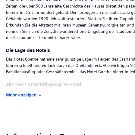
Zeiten, die über 500 Jahre alte Geschichte des Hauses bietet den pa
bereits im 15. Jahrhundert gebaut. Der Torbogen an der Südfassade ge
Gebäude wurden 1998 liebevoll restauriert. Starten Sie Ihren Tag mi
Erkunden Sie die Altstadt mit ihren Museen, Sehenswürdigkeiten und
nehmen Sie sich die Zeit, die wunderschöne Umgebung der Stadt zu d
der Restaurants – in unmittelbarer Nähe.
Die Lage des Hotels
Das Hotel Goethe hat eine sehr günstige Lage im Herzen des Saarlan
führen schnell und einfach durch das Dreiländereck. Alle wichtigen Stä
Familienausflug oder Geschäftstermin – das Hotel Goethe bietet in je
Zimmer / Unterbringung im Hotel
Alle Zimmer verfügen über Bad mit Dusche, teilweise Wanne und Bidet
Mehr anzeigen
Gastronomie im Hotel
Ihre Frü̈hstü̈ckszeiten bestimmen Sie bei der Ankunft.
Frischer Kaffee und Tee mit Baguette
und frischen Brötchen, Butter, Marmelade, einer Auswahl an Wurst, Sc