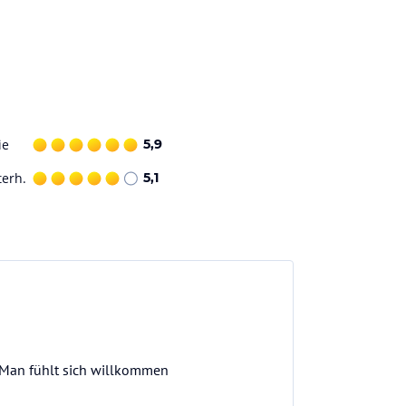
ie
5,9
terh.
5,1
. Man fühlt sich willkommen