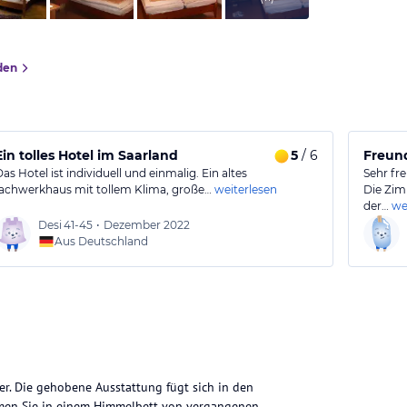
den
Ein tolles Hotel im Saarland
5
/ 6
Freun
Das Hotel ist individuell und einmalig. Ein altes
Sehr fr
fachwerkhaus mit tollem Klima, große…
weiterlesen
Die Zim
der…
we
Desi
41-45
•
Dezember 2022
Aus Deutschland
r. Die gehobene Ausstattung fügt sich in den
umen Sie in einem Himmelbett von vergangenen