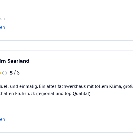
ten
len
 im Saarland
5
/ 6
iduell und einmalig. Ein altes fachwerkhaus mit tollem Klima, gro
aften Frühstück (regional und top Qualität)
len