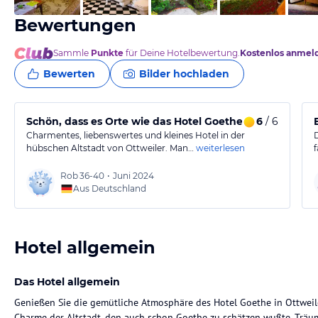
Bewertungen
Sammle
Punkte
für Deine Hotelbewertung.
Kostenlos anmel
Bewerten
Bilder hochladen
Schön, dass es Orte wie das Hotel Goethe gibt
6
/ 6
Charmentes, liebenswertes und kleines Hotel in der
hübschen Altstadt von Ottweiler. Man…
weiterlesen
Rob
36-40
•
Juni 2024
Aus Deutschland
Hotel allgemein
Das Hotel allgemein
Genießen Sie die gemütliche Atmosphäre des Hotel Goethe in Ottweile
Charme der Altstadt, den auch schon Goethe zu schätzen wußte. Trä