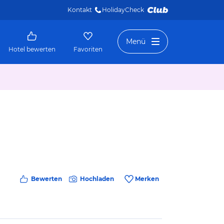
Kontakt
HolidayCheck 
Menü
Hotel bewerten
Favoriten
Bewerten
Hochladen
Merken