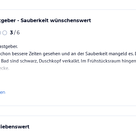
tgeber - Sauberkeit wünschenswert
3
/ 6
astgeber.
chon bessere Zeiten gesehen und an der Sauberkeit mangeld es. D
m Bad sind schwarz, Duschkopf verkalkt. Im Frühstücksraum hing
cke.
ich gut.
len
liebenswert