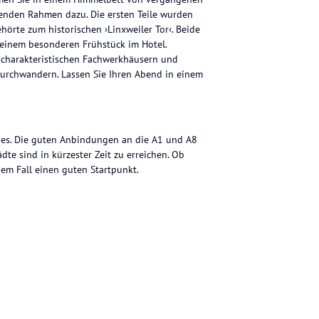
ssenden Rahmen dazu. Die ersten Teile wurden
hörte zum historischen ›Linxweiler Tor‹. Beide
t einem besonderen Frühstück im Hotel.
 charakteristischen Fachwerkhäusern und
urchwandern. Lassen Sie Ihren Abend in einem
des. Die guten Anbindungen an die A1 und A8
dte sind in kürzester Zeit zu erreichen. Ob
dem Fall einen guten Startpunkt.
, WC, Kabel-TV, sowie eine gehobene,
hinken und Käse mit einem Frühstücksei,