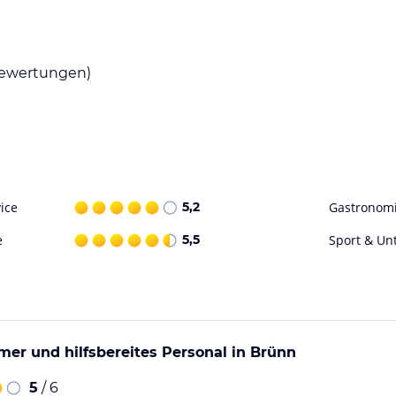
bung gibt es eine Vielzahl von gastronomischen
enießen können. Das Personal an der Rezeption
gen vorzunehmen.
ewertungen)
tungen. Gäste können jedoch die nahe gelegenen
er Umgebung nutzen. Das Hotel bietet auch
ohne Gewähr. Bitte lies vor der Buchung die
ice
5,2
Gastronom
e
5,5
Sport & Un
er und hilfsbereites Personal in Brünn
5
/ 6