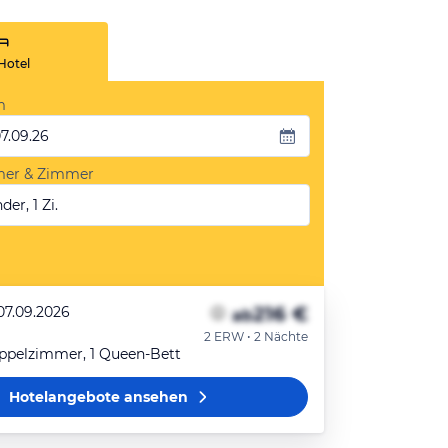
Hotel
m
07.09.26
mer & Zimmer
der, 1 Zi.
216 €
07.09.2026
ab
2 ERW • 2 Nächte
ppelzimmer, 1 Queen-Bett
Hotelangebote
ansehen