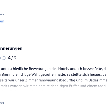
. Aber das Frühstück ist ausgezeichnet, mit…
ten
len
innerungen
4
/ 6
r unterschiedliche Bewertungen des Hotels und ich bezweifelte, 
Brünn die richtige Wahl getroffen hatte. Es stellte sich heraus, d
erseits war unser Zimmer renovierungsbedürftig und im Badezimme
rseits wurden wir mit einem reichhaltigen Buffet und einem tadel
nicht die beste – es ist weit von der Bushaltestelle…
ten