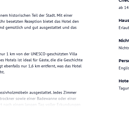
Chec
ab 14
nem historischen Teil der Stadt. Mit einer
Haus
hr besetzten Rezeption bietet das Hotel den
ind gemütlich und gut ausgestattet und das
Erlau
Nich
Nicht
, nur 1 km von der UNESCO-geschützten Villa
 Hotels ist ideal für Gäste, die die Geschichte
Pers
 ebenfalls nur 1,6 km entfernt, was das Hotel
Engli
ht.
Hote
Tagun
assivholzmöbeln ausgestattet. Jedes Zimmer
rtrockner sowie einer Badewanne oder einer
t nach einem langen Tag voller Erkundungen