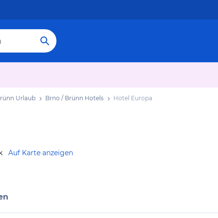
Brünn Urlaub
Brno / Brünn Hotels
Hotel Europa
k
Auf Karte anzeigen
en