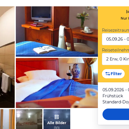
Nur 
Reisezeitrau
05.09.26 - 
Reiseteilneh
2 Erw, 0 Kin
vom Hotelier, September 2012
Filter
05.09.2026 - 
Frühstück
Standard-Do
vom Hotelier, September 2012
Alle Bilder
(
10
)