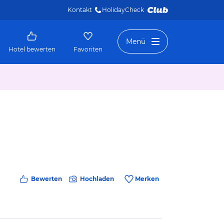
Kontakt
HolidayCheck 
Menü
Hotel bewerten
Favoriten
Bewerten
Hochladen
Merken