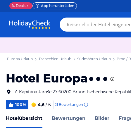
%
Deals
App herunterladen
Europa Urlaub
Tschechien Urlaub
Südmähren Urlaub
Brno / 
Hotel Europa
Tř. Kapitána Jaroše 27 60200 Brünn Tschechische Republi
100%
4,6
/ 6
21
Bewertungen
Hotelübersicht
Bewertungen
Bilder
Frag