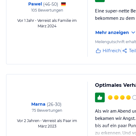
Pawel
(
46-50
)
Eine super-nette Be
105
Bewertungen
bekommen zu dem wa
Vor 1 Jahr • Verreist als Familie im
März 2024
Mehr anzeigen
Meilengutschrift erhal
Hilfreich
Tei
Optimales Verhä
Marna
(
26-30
)
Als wir am Abend un
75
Bewertungen
bekamen wir Angst. 
Vor 2 Jahren • Verreist als Paar im
bis auf ein paar Pu
März 2023
zu erkennen. Und vo