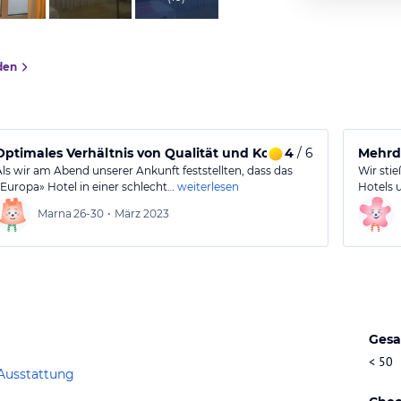
den
Optimales Verhältnis von Qualität und Kosten
4
/ 6
Mehrd
Als wir am Abend unserer Ankunft feststellten, dass das
Wir sti
«Europa» Hotel in einer schlecht…
weiterlesen
Hotels u
Marna
26-30
•
März 2023
Gesa
< 50
Ausstattung