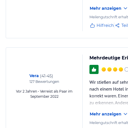
Zimmer vorbeigingen
Mehr anzeigen
Meilengutschrift erhal
Hilfreich
Tei
Mehrdeutige Er
Vera
(
41-45
)
Wir stießen auf seh
127
Bewertungen
nach einem Hotel in 
Vor 2 Jahren • Verreist als Paar im
korrekt waren. Ein
September 2022
zu erkennen. Andere
Lage des Hotels ist 
Mehr anzeigen
Meilengutschrift erhal