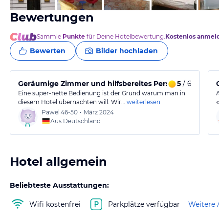
Bewertungen
Sammle
Punkte
für Deine Hotelbewertung.
Kostenlos anmel
Bewerten
Bilder hochladen
Geräumige Zimmer und hilfsbereites Personal in Brünn
5
/ 6
Eine super-nette Bedienung ist der Grund warum man in
diesem Hotel übernachten will. Wir…
weiterlesen
Pawel
46-50
•
März 2024
Aus Deutschland
Hotel allgemein
Beliebteste Ausstattungen:
Wifi kostenfrei
Parkplätze verfügbar
Weitere 