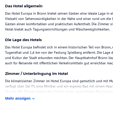
Das Hotel allgemein
Das Hotel Europa in Brünn bietet seinen Gästen eine ideale Lage in ei
Vielzahl von Sehenswürdigkeiten in der Nähe und einer rund um die U
Gästen einen komfortablen und praktischen Aufenthalt. Die Zimmer s
Hotel bietet auch Tagungseinrichtungen und Wäschemöglichkeiten.
Die Lage des Hotels
Das Hotel Europa befindet sich in einem historischen Teil von Brünn
Tugendhat und 1,6 km von der Festung Spielberg entfernt. Die Lage des
und Kultur der Stadt erkunden möchten. Der Hauptbahnhof Brünn liegt
auch für Reisende mit öffentlichen Verkehrsmitteln gut erreichbar mac
Zimmer / Unterbringung im Hotel
Die klimatisierten Zimmer im Hotel Europa sind gemütlich und mit M
verfügt über Sat-TV, eine Minibar und ein eigenes Bad mit einem Haa
Dusche. Die Zimmer bieten den Gästen einen angenehmen Rückzugsor
in der Stadt.
Mehr anzeigen
Gastronomie im Hotel