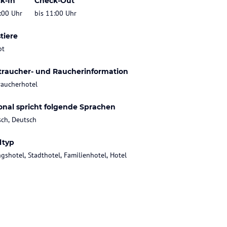
k-In
Check-Out
:00 Uhr
bis 11:00 Uhr
tiere
bt
traucher- und Raucherinformation
raucherhotel
onal spricht folgende Sprachen
sch, Deutsch
ltyp
gshotel, Stadthotel, Familienhotel, Hotel