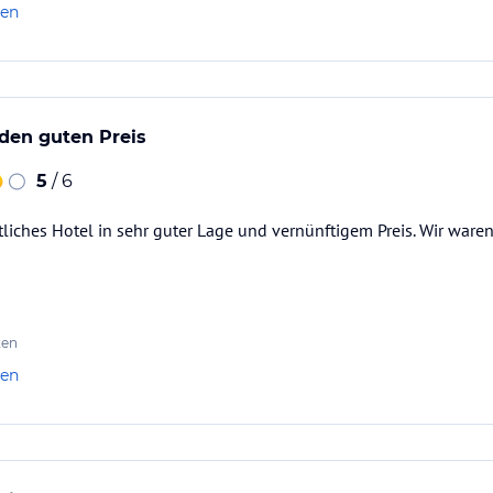
len
 den guten Preis
5
/ 6
iches Hotel in sehr guter Lage und vernünftigem Preis. Wir ware
ten
len