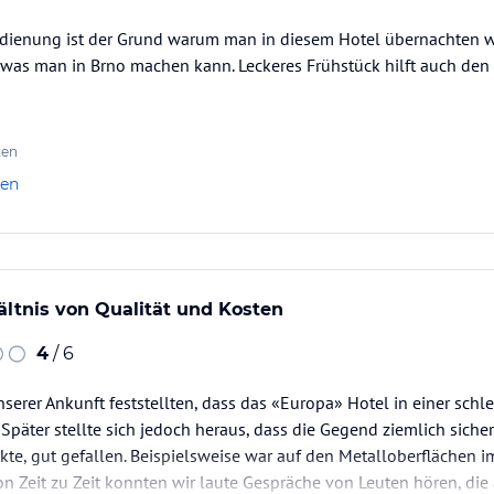
dienung ist der Grund warum man in diesem Hotel übernachten wil
s man in Brno machen kann. Leckeres Frühstück hilft auch den T
ten
len
ltnis von Qualität und Kosten
4
/ 6
serer Ankunft feststellten, dass das «Europa» Hotel in einer schle
Später stellte sich jedoch heraus, dass die Gegend ziemlich sicher
nkte, gut gefallen. Beispielsweise war auf den Metalloberflächen 
n Zeit zu Zeit konnten wir laute Gespräche von Leuten hören, di