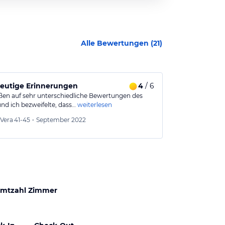
Alle Bewertungen (
21
)
eutige Erinnerungen
4
/ 6
Gutes Hotel 
eßen auf sehr unterschiedliche Bewertungen des
Schönes und or
nd ich bezweifelte, dass…
weiterlesen
vernünftigem P
Maria
3
Vera
41-45
•
September 2022
Aus
mtzahl Zimmer