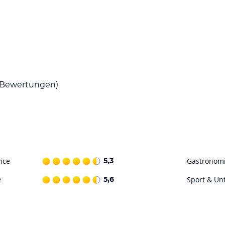
sche und westliche Gerichte genießen. Das
Küche. Zusätzlich können Sie in der Lobby
Bewertungen)
npool, in dem Sie sich entspannen können.
iv bleiben können.
ohne Gewähr. Bitte lies vor der Buchung die
ice
5,3
Gastronom
e
5,6
Sport & Un