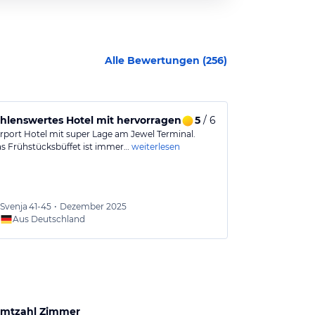
Alle Bewertungen (
256
)
t
hlenswertes Hotel mit hervorragender Lage am Flughafen
5
/ 6
Ideales Hot
irport Hotel mit super Lage am Jewel Terminal.
Sehr gutes Flu
s Frühstücksbüffet ist immer…
weiterlesen
inzteressant d
Svenja
41-45
•
Dezember 2025
Oliver
5
Aus Deutschland
Aus
mtzahl Zimmer