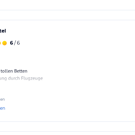
tel
6
/ 6
tollen Betten
ung durch Flugzeuge
öffentlichen Verkehrsmitteln
 Out schnell und professionell
ten
len