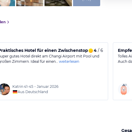
den
Praktisches Hotel für einen Zwischenstopp am Changi Airpor
4
/ 6
Empfe
Super gutes Hotel direkt am Changi Airport mit Pool und
Tolles A
großen Zimmern. Ideal für einen…
weiterlesen
Auch da
Katrin
41-45
•
Januar 2026
Aus Deutschland
Gesa