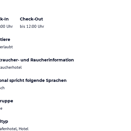
k-In
Check-Out
:00 Uhr
bis 12:00 Uhr
tiere
 erlaubt
traucher- und Raucherinformation
raucherhotel
onal spricht folgende Sprachen
sch
gruppe
ie
ltyp
afenhotel, Hotel