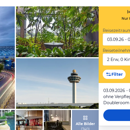
Nur 
Reisezeitrau
03.09.26 - 
Reiseteilneh
2 Erw, 0 Kin
von Expedia
Filter
03.09.2026 -
ohne Verpfl
Doubleroom
von Expedia
Alle Bilder
(
740
)