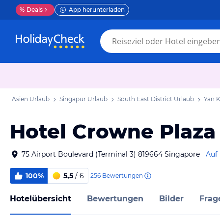
%
Deals
App herunterladen
Asien Urlaub
Singapur Urlaub
South East District Urlaub
Yan K
Hotel Crowne Plaza
75 Airport Boulevard (Terminal 3) 819664 Singapore
Auf
100%
5,5
/ 6
256
Bewertungen
Hotelübersicht
Bewertungen
Bilder
Frag