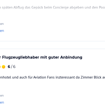
 späten Abflug das Gepäck beim Concierge abgeben und den Pool
ten
len
ür Flugzeugliebhaber mit guter Anbindung
6
/ 6
nhotel und auch für Aviation Fans inzteressant da Zimmer Blick 
ten
len