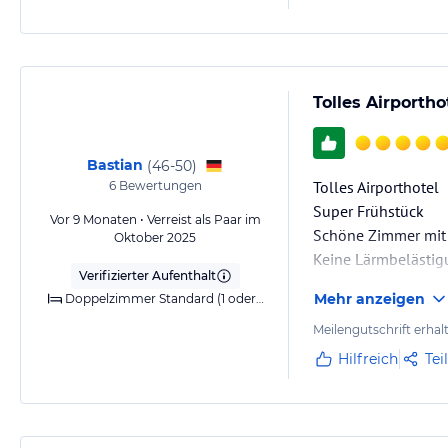
Tolles Airportho
Bastian
(
46-50
)
Tolles Airporthotel
6
Bewertungen
Super Frühstück
Vor 9 Monaten • Verreist als Paar im
Schöne Zimmer mit 
Oktober 2025
Keine Lärmbelästig
Verifizierter Aufenthalt
Kurze Wege zu den 
Mehr anzeigen
Doppelzimmer Standard (1 oder 2 Betten)
Check in und Check
Meilengutschrift erhal
Hilfreich
Tei