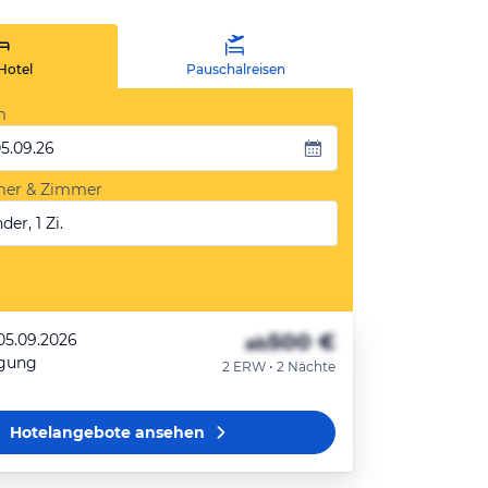
Hotel
Pauschalreisen
m
05.09.26
mer & Zimmer
der, 1 Zi.
500 €
 05.09.2026
ab
egung
2 ERW • 2 Nächte
Hotelangebote
ansehen