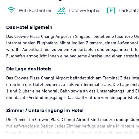
Wifi kostenfrei
Pool verfügbar
Parkplät
Das Hotel allgemein
Das Crowne Plaza Changi Airport in Singapur bietet eine luxuriöse Un
internationalen Flughafens. Mit stilvollen Zimmern, einem Außenpoo
wird Ihr Aufenthalt hier zu einem komfortablen und entspannten Erle
Flughafen ermöglicht Ihnen eine bequeme Anreise und einen stressfre
Die Lage des Hotels
Das Crowne Plaza Changi Airport befindet sich am Terminal 3 des inte
erreichen das Hotel bequem zu Fuß von Terminal 3 aus. Die Lage biet
1 und 2 über eine Monorail-Bahn sowie an das Unterhaltungs- und Ei
überdachte Verbindungsgänge. Das Stadtzentrum von Singapur ist et
Zimmer / Unterbringung im Hotel
Die Zimmer im Crowne Plaza Changi Airport sind modern und geräumig
mit aufwändigem Design. Jedes Zimmer verfügt über eine Minibar, ein
Regendusche und Badewanne. Die lichtdurchfluteten Zimmer sind gut