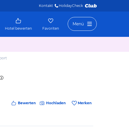
Kontakt
HolidayCheck 
Menü
Hotel bewerten
Favoriten
port
Bewerten
Hochladen
Merken