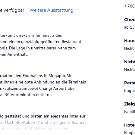
< 700
ze verfügbar
Weitere Ausstattung
Chec
ab 15
terkunft direkt am Terminal 3 des
Haus
l und einem ganztägig geöffneten Restaurant
bnis. Die Lage in unmittelbarer Nähe zum
Nicht
ien Aufenthalt.
Nich
Nicht
rnationalen Flughafens in Singapur. Sie
et Ihnen eine gute Anbindung an die Terminals
Pers
nkaufszentrum Jewel Changi Airport über
Engli
wa 30 Autominuten entfernt.
Ziel
Famil
 gestaltet und bieten ein elegantes Interieur
en Flachbild-Kabel-TV und ein eigenes Bad mit
Hote
 ausgestattet und bieten Ihnen einen
Flugh