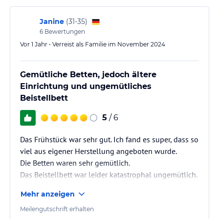
Janine
(
31-35
)
6
Bewertungen
Vor 1 Jahr • Verreist als Familie im November 2024
Gemütliche Betten, jedoch ältere
Einrichtung und ungemütliches
Beistellbett
5
/ 6
Das Frühstück war sehr gut. Ich fand es super, dass so
viel aus eigener Herstellung angeboten wurde.
Die Betten waren sehr gemütlich.
Das Beistellbett war leider katastrophal ungemütlich.
Mehr anzeigen
Die Einrichtung ist schon etwas in die Jahre
gekommen, vor allem in der Dusche konnte man das
Meilengutschrift erhalten