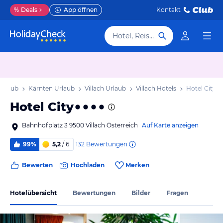
%
Deals
App öffnen
Kontakt
Hotel, Reiseziel
Urlaub
Kärnten Urlaub
Villach Urlaub
Villach Hotels
Hotel City
Hotel City
Bahnhofplatz 3 9500 Villach Österreich
Auf Karte anzeigen
132
Bewertungen
99%
5,2
/ 6
Bewerten
Hochladen
Merken
Hotelübersicht
Bewertungen
Bilder
Fragen