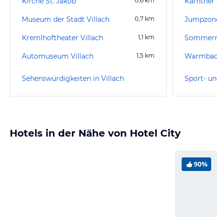
Kirche St. Jakob
0,6
km
Kärntner 
Museum der Stadt Villach
0,7
km
Jumpzon
Kremlhoftheater Villach
1,1
km
Sommerr
Automuseum Villach
1,5
km
Warmbad 
Sehenswürdigkeiten in Villach
Sport- un
Hotels in der Nähe von Hotel City
90%