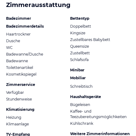
Zimmerausstattung
Badezimmer
Bettentyp
Badezimmerdetails
Doppelbett
Kingsize
Haartrockner
Zustellbares Babybett
Dusche
Queensize
WC
Zustellbett
Badewanne/Dusche
Schlafsofa
Badewanne
Toilettenartikel
Minibar
Kosmetikspiegel
Mobiliar
Zimmerservice
Schreibtisch
Verfügbar
Haushaltsgeräte
Stundenweise
Bügeleisen
Klimatisierung
Kaffee- und
Teezubereitungsmöglichkeiten
Heizung
Kühlschrank
Klimaanlage
Weitere Zimmerinformationen
TV-Empfang