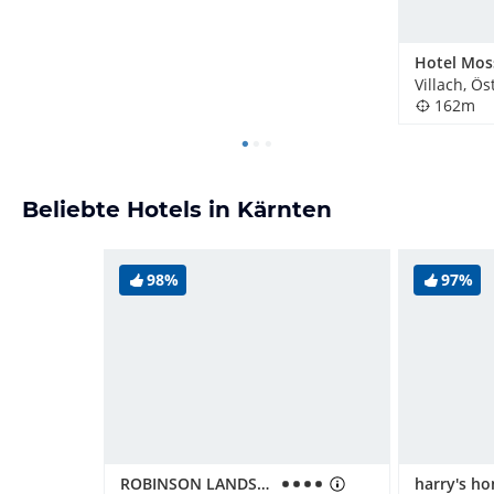
Hotel Mos
Villach, Ös
162m
Beliebte Hotels in Kärnten
98%
97%
ROBINSON LANDSKRON