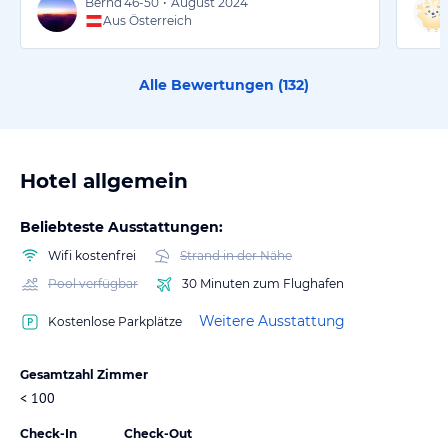
Bernd
46-50
•
August 2024
Aus Österreich
Alle Bewertungen (
132
)
Hotel allgemein
Beliebteste Ausstattungen:
Wifi kostenfrei
Strand in der Nähe
Pool verfügbar
30 Minuten zum Flughafen
Weitere Ausstattung
Kostenlose Parkplätze
Gesamtzahl Zimmer
< 100
Check-In
Check-Out