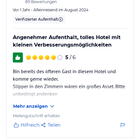
89
Bewertungen
Gegen Gebühr:
Vor 1 Jahr • Alleinreisend im August 2024
• Ebenerdige, kameraüberwachte Hotelgarage mit E-Ladestation
Verifizierter Aufenthalt
• Wäscheservice
Hinweis:
Allgemeine und unverbindliche
Angenehmer Aufenthalt, tolles Hotel mit
Hoteliers-/Veranstalter-/Kataloginformationen. Alle Angaben
kleinen Verbesserungsmöglichkeiten
ohne Gewähr und ohne Prüfung durch HolidayCheck. Bitte
lies vor der Buchung die verbindlichen
Angebotsdetails
des
5
/ 6
jeweiligen Veranstalters.
Bin bereits des öfteren Gast in diesem Hotel und
komme gerne wieder.
Slipper in den Zimmern wären ein großes Asset. Bitte
unbedingt andenken
Mehr anzeigen
Meilengutschrift erhalten
Hilfreich
Teilen