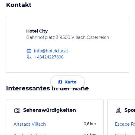
Kontakt
Hotel City
Bahnhofplatz 3 9500 Villach Österreich
info@hotelcity.at
+43424227896
Karte
Interessantes in der Nähe
Sehenswürdigkeiten
Spor
Altstadt Villach
0,6
km
Escape R