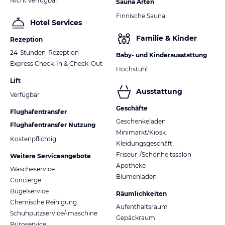
Nicht verfügbar
Sauna Arten
Finnische Sauna
Hotel Services
Familie & Kinder
Rezeption
24-Stunden-Rezeption
Baby- und Kinderausstattung
Express Check-In & Check-Out
Hochstuhl
Lift
Ausstattung
Verfügbar
Geschäfte
Flughafentransfer
Geschenkeladen
Flughafentransfer Nutzung
Minimarkt/Kiosk
Kostenpflichtig
Kleidungsgeschäft
Friseur-/Schönheitssalon
Weitere Serviceangebote
Apotheke
Wäscheservice
Blumenladen
Concierge
Bügelservice
Räumlichkeiten
Chemische Reinigung
Aufenthaltsraum
Schuhputzservice/-maschine
Gepäckraum
Büroservice