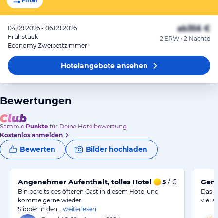
Filter
ab
356 €
04.09.2026 - 06.09.2026
Frühstück
2 ERW • 2 Nächte
Economy Zweibettzimmer
Hotelangebote
ansehen
Bewertungen
Sammle
Punkte
für Deine Hotelbewertung.
Kostenlos anmelden
Bewerten
Bilder hochladen
Angenehmer Aufenthalt, tolles Hotel mit kleinen Verb
5
/ 6
Gemü
Bin bereits des öfteren Gast in diesem Hotel und
Das F
komme gerne wieder.
viel 
Slipper in den…
weiterlesen