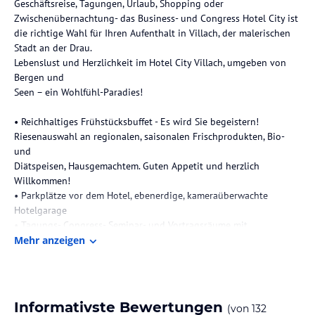
Geschäftsreise, Tagungen, Urlaub, Shopping oder
Zwischenübernachtung- das Business- und Congress Hotel City ist
die richtige Wahl für Ihren Aufenthalt in Villach, der malerischen
Stadt an der Drau.
Lebenslust und Herzlichkeit im Hotel City Villach, umgeben von
Bergen und
Seen – ein Wohlfühl-Paradies!
• Reichhaltiges Frühstücksbuffet - Es wird Sie begeistern!
Riesenauswahl an regionalen, saisonalen Frischprodukten, Bio-
und
Diätspeisen, Hausgemachtem. Guten Appetit und herzlich
Willkommen!
• Parkplätze vor dem Hotel, ebenerdige, kameraüberwachte
Hotelgarage
• Tagungs- Congress- Seminar- und Vortragsräume mit
technischem
Mehr anzeigen
Equipment
• Busgruppen Gäste
• Air Condition von Juni bis September
Informativste Bewertungen
(von
132
Die Lage des Hotels