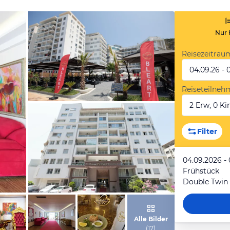
Nur 
Reisezeitrau
04.09.26 - 
Reiseteilneh
2 Erw, 0 Kin
von Expedia
Filter
04.09.2026 -
Frühstück
Double Twin
von Expedia
Alle Bilder
(
17
)