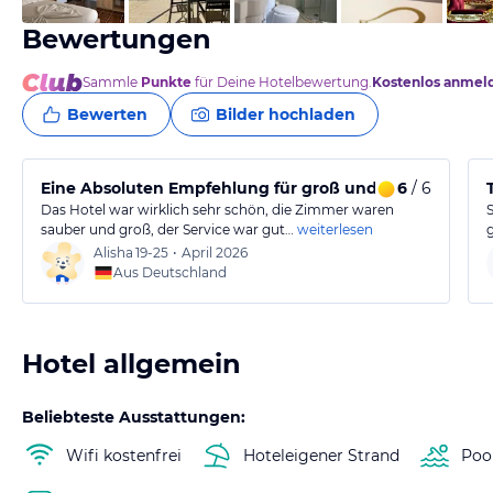
Bewertungen
Sammle
Punkte
für Deine Hotelbewertung.
Kostenlos anmel
Bewerten
Bilder hochladen
Eine Absoluten Empfehlung für groß und klein ☀️
6
/ 6
Das Hotel war wirklich sehr schön, die Zimmer waren
sauber und groß, der Service war gut…
weiterlesen
Alisha
19-25
•
April 2026
Aus Deutschland
Hotel allgemein
Beliebteste Ausstattungen:
Wifi kostenfrei
Hoteleigener Strand
Poo