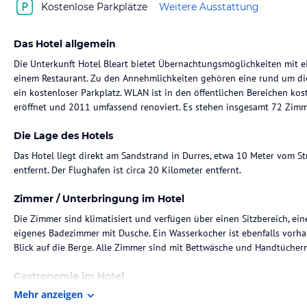
Kostenlose Parkplätze
Weitere Ausstattung
Das Hotel allgemein
Die Unterkunft Hotel Bleart bietet Übernachtungsmöglichkeiten mit 
einem Restaurant. Zu den Annehmlichkeiten gehören eine rund um die
ein kostenloser Parkplatz. WLAN ist in den öffentlichen Bereichen ko
eröffnet und 2011 umfassend renoviert. Es stehen insgesamt 72 Zimm
Die Lage des Hotels
Das Hotel liegt direkt am Sandstrand in Durres, etwa 10 Meter vom 
entfernt. Der Flughafen ist circa 20 Kilometer entfernt.
Zimmer / Unterbringung im Hotel
Die Zimmer sind klimatisiert und verfügen über einen Sitzbereich, ei
eigenes Badezimmer mit Dusche. Ein Wasserkocher ist ebenfalls vorh
Blick auf die Berge. Alle Zimmer sind mit Bettwäsche und Handtüchern
Gastronomie im Hotel
Mehr anzeigen
Das gastronomische Angebot umfasst ein Restaurant und eine Bar, di