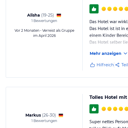
Alisha
(
19-25
)
1
Bewertungen
Das Hotel war wirkl
Das Hotel ist ist i
Vor 2 Monaten • Verreist als Gruppe
einem Kinder Bereic
im April 2026
Das Hotel selber li
Der Strand ist schö
Mehr anzeigen
noch gebrauchen k
Die Gastgeberin sel
Hilfreich
Tei
Tolles Hotel mi
Markus
(
26-30
)
1
Bewertungen
Super nettes Perso