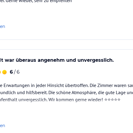
eer. Gerne wieder, sehr zu empfehlen
len
lt war überaus angenehm und unvergesslich.
6
/ 6
e Erwartungen in jeder Hinsicht übertroffen. Die Zimmer waren s
eundlich und hilfsbereit. Die schöne Atmosphäre, die gute Lage u
ufenthalt unvergesslich. Wir kommen gerne wieder! ⭐⭐⭐⭐⭐
len