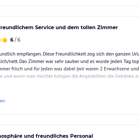
 freundlichem Service und dem tollen Zimmer
6
/ 6
undlich empfangen. Diese Freundlichkeit zog sich den ganzen Urla
zlich/nett. Das Zimmer war sehr sauber und es wurde jeden Tag top
immer frisch und für jeden was dabei (wir waren 2 Erwachsene und
ive und wenn man möchte bringen die Angestellten die Getränke z
kommt man kostenfrei vom Hotel . Wir waren sehr zufrieden und…
len
osphäre und freundliches Personal