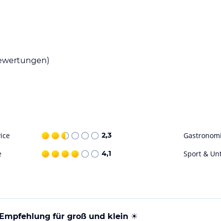
r Verfügung. Zudem sind spezielle Diätgerichte
ie verschiedene Wassersportmöglichkeiten wie
 Entspannung ein. Zusätzlich werden Angebote
wertungen)
 gegen Gebühr bereitgestellt. Unterhaltung
ohne Gewähr. Bitte lies vor der Buchung die
ice
2,3
Gastronom
e
4,1
Sport & Un
Empfehlung für groß und klein ☀️