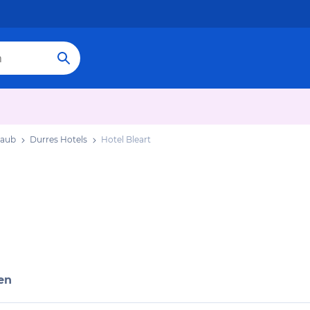
laub
Durres Hotels
Hotel Bleart
en