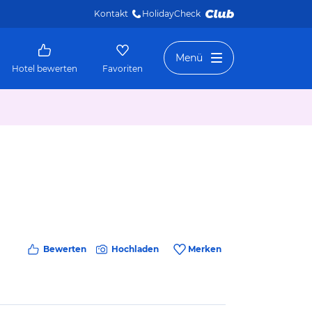
Kontakt
HolidayCheck 
Menü
Hotel bewerten
Favoriten
Bewerten
Hochladen
Merken