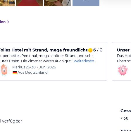
den
Tolles Hotel mit Strand, mega freundliches Personal und gut
6
/ 6
Unser
Super nettes Personal, mega schöner Strand und sehr
Das Hot
gutes Essen. Die Zimmer waren auch gut…
weiterlesen
übertro
Markus
26-30
•
Juni 2026
Aus Deutschland
Gesa
< 50
l verfügbar