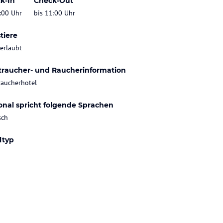
k-In
Check-Out
:00 Uhr
bis 11:00 Uhr
tiere
 erlaubt
traucher- und Raucherinformation
raucherhotel
onal spricht folgende Sprachen
sch
ltyp