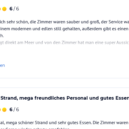
6
/ 6
ich sehr schön, die Zimmer waren sauber und groß, der Service wa
n einem modernen und edlen still gehalten, außerdem gibt es eine
h.
egt direkt am Meer und von den Zimmer hat man eine super Aussic
n und liegt dabei direkt vor der Tür, in der näheren Umgebung gi
önnten.
ber ist eine super…
len
t Strand, mega freundliches Personal und gutes Esse
6
/ 6
nal, mega schöner Strand und sehr gutes Essen. Die Zimmer waren