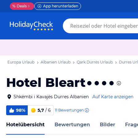
%
Deals
App herunterladen
Europa Urlaub
Albanien Urlaub
Qark Durrës Urlaub
Durres Ur
Hotel Bleart
Shkëmbi i Kavajës Durres Albanien
Auf Karte anzeigen
98%
5,7
/ 6
11
Bewertungen
Hotelübersicht
Bewertungen
Bilder
Frag