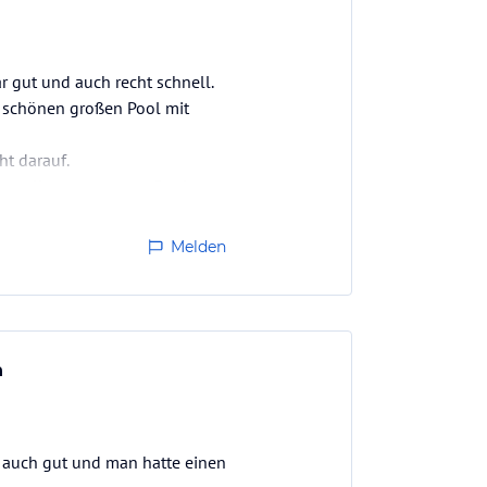
r gut und auch recht schnell.
n schönen großen Pool mit
ht darauf.
bt es alles was man außerdem
Melden
n
 auch gut und man hatte einen