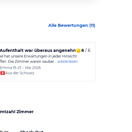
Alle Bewertungen (
11
)
es Essen
 Aufenthalt war überaus angenehm und unvergesslich.
6
/ 6
Begeistert 
el hat unsere Erwartungen in jeder Hinsicht
Wir wurden seh
ffen. Die Zimmer waren sauber…
weiterlesen
Freundlichkeit
Emma
19-25
•
Mai 2026
Sandra
Aus der Schweiz
Aus
mtzahl Zimmer