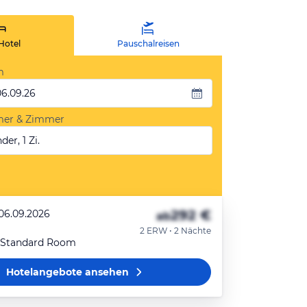
Hotel
Pauschalreisen
m
06.09.26
mer & Zimmer
der, 1 Zi.
292 €
 06.09.2026
ab
2 ERW • 2 Nächte
 Standard Room
Hotelangebote
ansehen