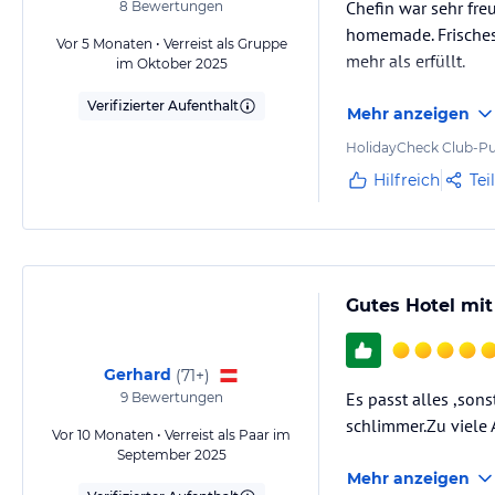
Chefin war sehr fre
8
Bewertungen
homemade. Frisches
Vor 5 Monaten • Verreist als Gruppe
mehr als erfüllt.
im Oktober 2025
Verifizierter Aufenthalt
Mehr anzeigen
HolidayCheck Club-Pu
Hilfreich
Tei
Gutes Hotel mit
Gerhard
(
71+
)
Es passt alles ,son
9
Bewertungen
schlimmer.Zu viele 
Vor 10 Monaten • Verreist als Paar im
September 2025
Mehr anzeigen