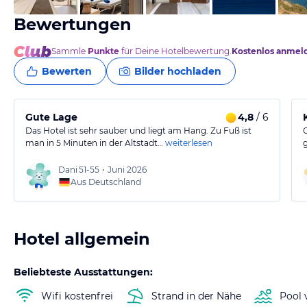
Bewertungen
Sammle
Punkte
für Deine Hotelbewertung.
Kostenlos anmel
Bewerten
Bilder hochladen
Gute Lage
4,8
/ 6
Das Hotel ist sehr sauber und liegt am Hang. Zu Fuß ist
man in 5 Minuten in der Altstadt…
weiterlesen
Dani
51-55
•
Juni 2026
Aus Deutschland
Hotel allgemein
Beliebteste Ausstattungen:
Wifi kostenfrei
Strand in der Nähe
Pool 