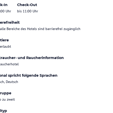
k-In
Check-Out
:00 Uhr
bis 11:00 Uhr
erefreiheit
 alle Bereiche des Hotels sind barrierefrei zugänglich
tiere
 erlaubt
traucher- und Raucherinformation
raucherhotel
onal spricht folgende Sprachen
sch, Deutsch
gruppe
b zu zweit
ltyp