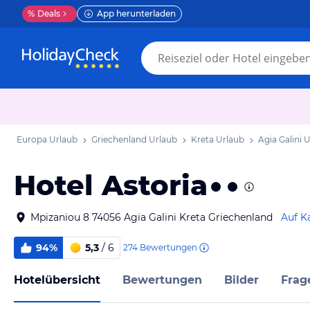
%
Deals
App herunterladen
Europa Urlaub
Griechenland Urlaub
Kreta Urlaub
Agia Galini 
Hotel Astoria
Mpizaniou 8 74056 Agia Galini Kreta Griechenland
Auf K
94%
5,3
/ 6
274
Bewertungen
Hotelübersicht
Bewertungen
Bilder
Frag