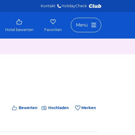
Kontakt
HolidayCheck 
Menü
Hotel bewerten
Favoriten
Bewerten
Hochladen
Merken