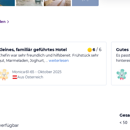
den
Kleines, familiär geführtes Hotel
6
/ 6
Gutes 
Chefin war sehr freundlich und hilfsbereit. Frühstück sehr
Es passt
gut, Marmeladen, Joghurt, …
weiterlesen
hintere
Monica
61-65
•
Oktober 2025
Aus Österreich
Gesa
< 50
verfügbar