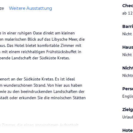
Chec
ze
Weitere Ausstattung
ab 12
Barri
ie in einer ruhigen Oase direkt am kleinen
Nicht
 malerischen Blick auf das Libysche Meer, die
us. Das Hotel bietet komfortable Zimmer mit
Haus
mit einem reichhaltigen Frühstücksbuffet in
Nicht
bende Landschaft der Südküste Kretas.
Nich
Nicht
enort an der Südküste Kretas. Es ist ideal
em wunderschönen Strand. Von hier aus haben
Pers
wie zu den beeindruckenden Landschaften der
Engli
stadt oder erkunden Sie die minoischen Stätten
Ziel
Urlau
te Zimmer, die einen angenehmen Aufenthalt
Hote
 und einen Kühlschrank. Genießen Sie den Blick