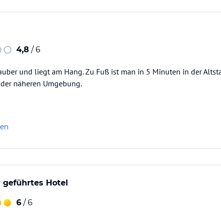
4,8
/ 6
sauber und liegt am Hang. Zu Fuß ist man in 5 Minuten in der Altst
n der näheren Umgebung.
len
r geführtes Hotel
6
/ 6