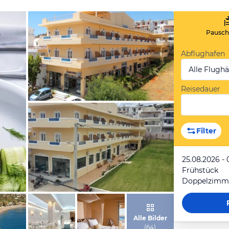
Pauscha
Abflughafen
Alle Flugh
Reisedauer
von Expedia
Filter
25.08.2026 - 
Frühstück
Doppelzimm
von Expedia
Alle Bilder
(
64
)