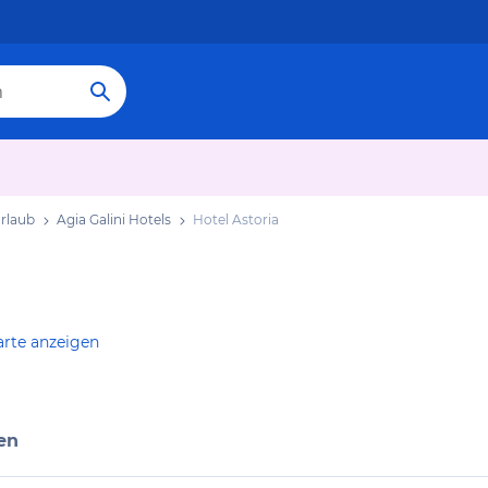
Urlaub
Agia Galini Hotels
Hotel Astoria
arte anzeigen
en