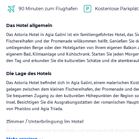
90 Minuten zum Flughafen
Kostenlose Parkplät
Das Hotel allgemein
Das Astoria Hotel in Agia Galini ist ein familiengeführtes Hotel, das S
Fischereihafen und der Promenade willkommen heißt. Genießen Sie den
umliegenden Berge oder den Hotelgarten von Ihrem eigenen Balkon a
eigenem Bad, Klimaanlage und Kühlschrank. Starten Sie jeden Morgen 
den Tag und erkunden Sie die kulturellen Schätze und die atemberau
Die Lage des Hotels
Das Astoria Hotel befindet sich in Agia Galini, einem malerischen Küst
gelegen zwischen dem kleinen Fischereihafen, der Promenade und d
Sie bequemen Zugang zu den kulturellen Höhepunkten der Region so
Insel. Besichtigen Sie die Ausgrabungsstätten der romanischen Haupt
von Phaistos und Agia Triada.
Zimmer / Unterbringung im Hotel
Das Astoria Hotel bietet komfortable und geschmackvoll eingerichte
garantieren. Jedes Zimmer verfügt über ein eigenes Bad, Klimaanlage
Mehr anzeigen