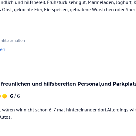
undlich und hilfsbereit. Frühstück sehr gut, Marmeladen, Joghurt,
 Obst, gekochte Eier, Eierspeisen, gebratene Würstchen oder Sp
nkte erhalten
len
 freunlichen und hilfsbereiten Personal,und Parkpla
6
/ 6
st wären wir nicht schon 6-7 mal hintereinander dort.Allerdings wi
Autos.