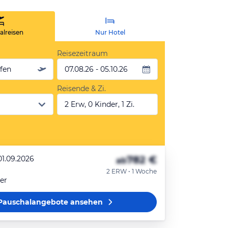
lreisen
Nur Hotel
Reisezeitraum
äfen
07.08.26 - 05.10.26
Reisende & Zi.
2 Erw, 0 Kinder, 1 Zi.
782 €
01.09.2026
ab
2 ERW • 1 Woche
er
Pauschalangebote
ansehen