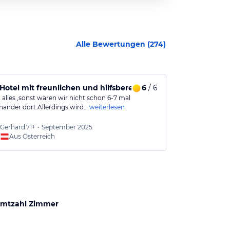
Alle Bewertungen (
274
)
Hotel mit freunlichen und hilfsbereiten Personal,und Parkp
6
/ 6
Das Hotel w
 alles ,sonst wären wir nicht schon 6-7 mal
Es war ein sehr
inander dort.Allerdings wird…
weiterlesen
die Jahre geko
Gerhard
71+
•
September 2025
Nadine
Aus Österreich
Aus
mtzahl Zimmer