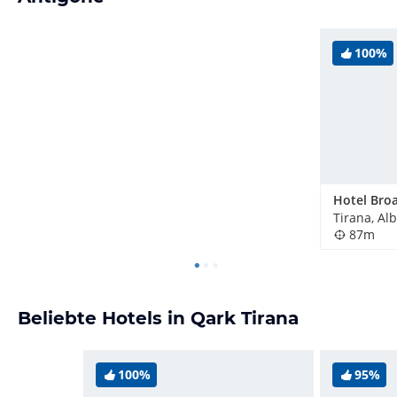
100%
Hotel Bro
Tirana, Al
87m
Beliebte Hotels in Qark Tirana
100%
95%