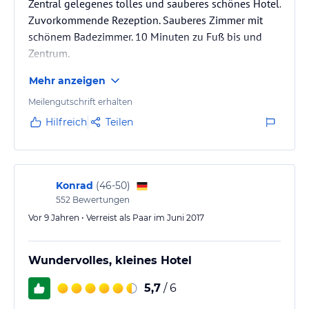
Zentral gelegenes tolles und sauberes schönes Hotel.
Zuvorkommende Rezeption. Sauberes Zimmer mit
schönem Badezimmer. 10 Minuten zu Fuß bis und
Zentrum.
Freizeitangebote und Gastronomie haben wir in
Mehr anzeigen
diesem Hotel nicht getestet - auch nicht danach
geschaut, so können wir dazu keine Bewertung
Meilengutschrift erhalten
abgeben.
Hilfreich
Teilen
Konrad
(
46-50
)
552
Bewertungen
Vor 9 Jahren • Verreist als Paar im Juni 2017
Wundervolles, kleines Hotel
5,7
/ 6