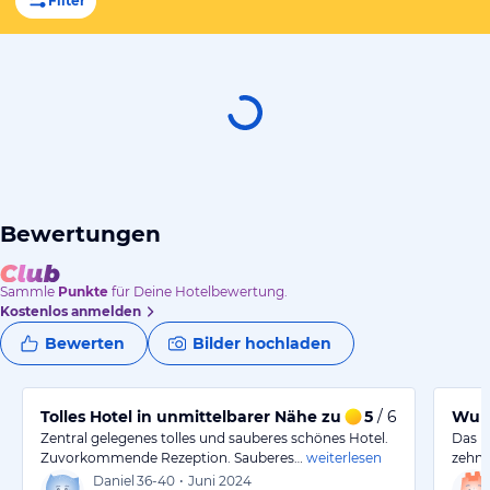
Filter
Bewertungen
Sammle
Punkte
für Deine Hotelbewertung.
Kostenlos anmelden
Bewerten
Bilder hochladen
Tolles Hotel in unmittelbarer Nähe zum Zentrum
5
/ 6
Wund
Zentral gelegenes tolles und sauberes schönes Hotel.
Das Ho
Zuvorkommende Rezeption. Sauberes…
weiterlesen
zehn 
Daniel
36-40
•
Juni 2024