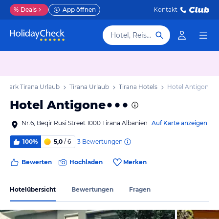
%
Deals
App öffnen
Kontakt
Hotel, Reiseziel
Qark Tirana Urlaub
Tirana Urlaub
Tirana Hotels
Hotel Antigone
Hotel Antigone
Nr.6, Beqir Rusi Street 1000 Tirana Albanien
Auf Karte anzeigen
3
Bewertungen
100%
5,0
/ 6
Bewerten
Hochladen
Merken
Hotelübersicht
Bewertungen
Fragen