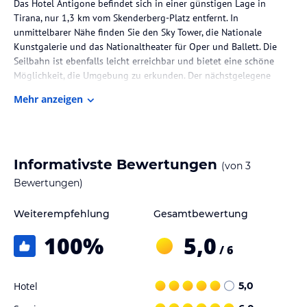
Das Hotel Antigone befindet sich in einer günstigen Lage in
Tirana, nur 1,3 km vom Skenderberg-Platz entfernt. In
unmittelbarer Nähe finden Sie den Sky Tower, die Nationale
Kunstgalerie und das Nationaltheater für Oper und Ballett. Die
Seilbahn ist ebenfalls leicht erreichbar und bietet eine schöne
Möglichkeit, die Umgebung zu erkunden. Der nächstgelegene
Flughafen Tirana ist nur 17 km entfernt.
Mehr anzeigen
Zimmer / Unterbringung im Hotel
Die Zimmer im Hotel Antigone sind komfortabel eingerichtet und
verfügen über eine Terrasse mit Blick auf den Garten. Jedes
Informativste Bewertungen
(von
3
Zimmer verfügt über ein eigenes Bad mit Dusche und kostenlosen
Pflegeprodukten. Zur weiteren Ausstattung gehören Klimaanlage
Bewertungen)
und ein Flachbild-TV für zusätzlichen Komfort während Ihres
Aufenthalts.
Weiterempfehlung
Gesamtbewertung
100
%
5,0
Gastronomie im Hotel
/ 6
Das Hotel Antigone bietet seinen Gästen ein reichhaltiges
Frühstück, das im Zimmerpreis inbegriffen ist. Starten Sie Ihren
Hotel
5,0
Tag mit einem köstlichen Frühstück, bevor Sie die Stadt erkunden.
In der Umgebung des Hotels finden Sie auch verschiedene