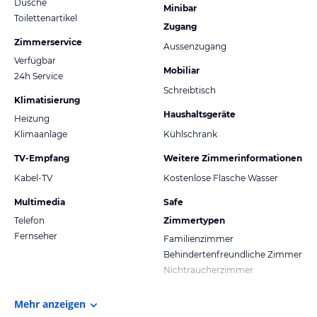
Dusche
Minibar
Toilettenartikel
Zugang
Zimmerservice
Aussenzugang
Verfügbar
Mobiliar
24h Service
Schreibtisch
Klimatisierung
Haushaltsgeräte
Heizung
Klimaanlage
Kühlschrank
TV-Empfang
Weitere Zimmerinformationen
Kabel-TV
Kostenlose Flasche Wasser
Multimedia
Safe
Telefon
Zimmertypen
Fernseher
Familienzimmer
Behindertenfreundliche Zimmer
Nichtraucherzimmer
Mehr anzeigen