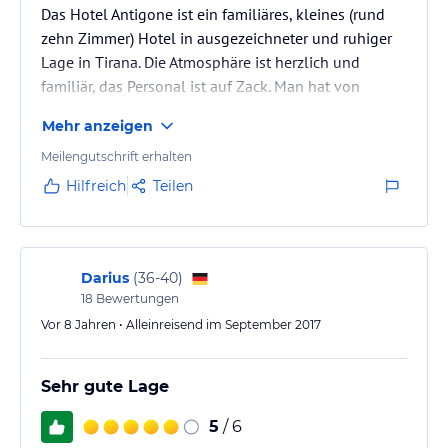
Das Hotel Antigone ist ein familiäres, kleines (rund
zehn Zimmer) Hotel in ausgezeichneter und ruhiger
Lage in Tirana. Die Atmosphäre ist herzlich und
familiär, das Personal ist auf Zack. Man hat von
Beginn an das Gefühl willkommen und Teil der
Mehr anzeigen
„Familie“ zu sein. Dennoch ist der Service
professionell und prompt, wie es einem guten Hotel
Meilengutschrift erhalten
angemessen ist. Das zweistöckige Gebäude wirkt wie
Hilfreich
Teilen
eine große Villa. Es ist vor ein paar Jahren komplett
restauriert und renoviert worden.
Trotz der Nähe zum Ausgehviertel…
Darius
(
36-40
)
18
Bewertungen
Vor 8 Jahren • Alleinreisend im September 2017
Sehr gute Lage
5
/ 6