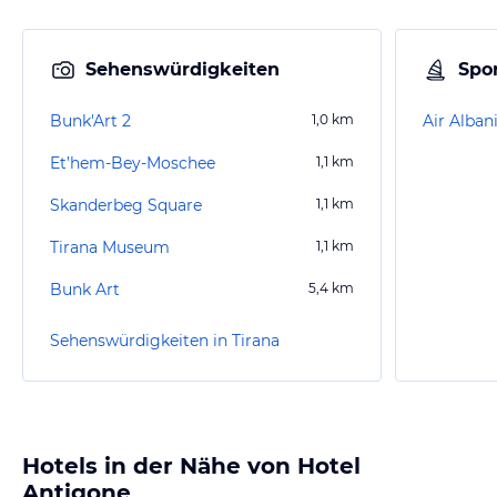
Sehenswürdigkeiten
Spor
Bunk'Art 2
1,0
km
Air Alban
Et’hem-Bey-Moschee
1,1
km
Skanderbeg Square
1,1
km
Tirana Museum
1,1
km
Bunk Art
5,4
km
Sehenswürdigkeiten in Tirana
Hotels in der Nähe von Hotel
Antigone