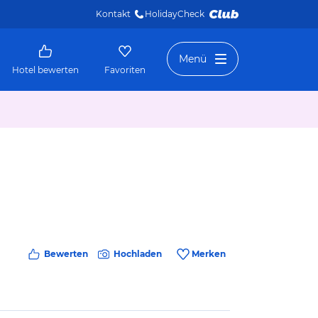
Kontakt
HolidayCheck 
Menü
Hotel bewerten
Favoriten
Bewerten
Hochladen
Merken