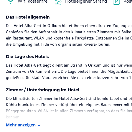
Wifi kostenfrei
Hoteleigener Strand
Kos
Das Hotel allgemein
Das Hotel Alba-Gert in Orikum bietet Ihnen einen direkten Zugang z
Genießen Sie den Aufenthalt in den klimatisierten Zimmern mit Balko
ein Restaurant, WLAN und kostenfreie Parkplätze. Entspannen Sie im 
die Umgebung mit Hilfe von organisierten Riviera-Touren.
Die Lage des Hotels
Das Hotel Alba-Gert liegt direkt am Strand in Orikum und ist nur we
Zentrum von Orikum entfernt. Die Lage bietet Ihnen die Möglichkeit,
genießen. Die Stadt Vlora erreichen Sie nach einer kurzen Fahrt von 1
Zimmer / Unterbringung im Hotel
Die klimatisierten Zimmer im Hotel Alba-Gert sind komfortabel und b
Kühlschrank. Jedes Zimmer verfügt über ein eigenes Badezimmer mit 
Pflegeprodukten. WLAN ist in allen Zimmern verfügbar, so dass Sie i
können.
Mehr anzeigen
Gastronomie im Hotel