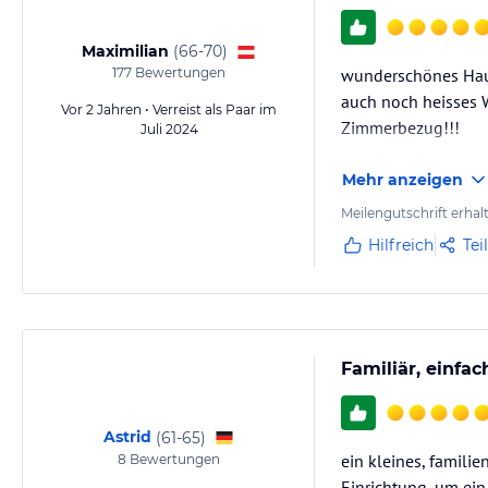
Maximilian
(
66-70
)
177
Bewertungen
wunderschönes Haus
auch noch heisses W
Vor 2 Jahren • Verreist als Paar im
Zimmerbezug!!!
Juli 2024
Mehr anzeigen
Meilengutschrift erhal
Hilfreich
Tei
Familiär, einfac
Astrid
(
61-65
)
ein kleines, famili
8
Bewertungen
Einrichtung, um ein