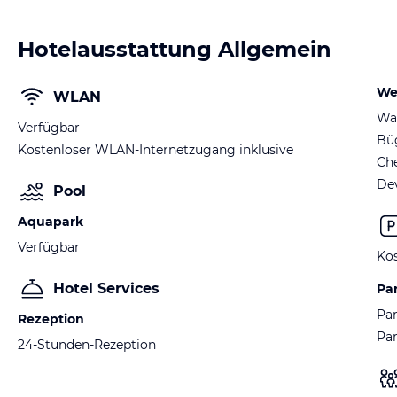
Hotelausstattung Allgemein
We
WLAN
Wä
Verfügbar
Büg
Kostenloser WLAN-Internetzugang inklusive
Ch
De
Pool
Aquapark
Verfügbar
Kos
Hotel Services
Pa
Par
Rezeption
Pa
24-Stunden-Rezeption