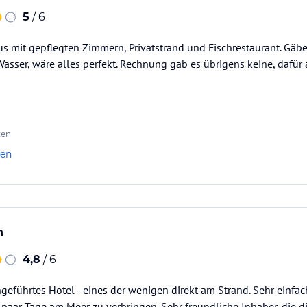
5
/ 6
 mit gepflegten Zimmern, Privatstrand und Fischrestaurant. Gä
asser, wäre alles perfekt. Rechnung gab es übrigens keine, dafür 
ten
len
h
4,8
/ 6
engeführtes Hotel - eines der wenigen direkt am Strand. Sehr einfa
 paar Tage am Meer zu verbringen. Sehr freundliche Inhaber, die 