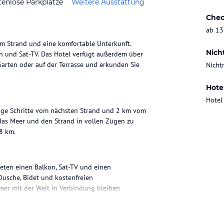
tenlose Parkplätze
Weitere Ausstattung
Chec
ab 13
um Strand und eine komfortable Unterkunft.
Nich
n und Sat-TV. Das Hotel verfügt außerdem über
Garten oder auf der Terrasse und erkunden Sie
Nicht
Hote
Hotel
nige Schritte vom nächsten Strand und 2 km vom
 das Meer und den Strand in vollen Zügen zu
8 km.
ieten einen Balkon, Sat-TV und einen
Dusche, Bidet und kostenfreien
mmer mit der Welt in Verbindung bleiben