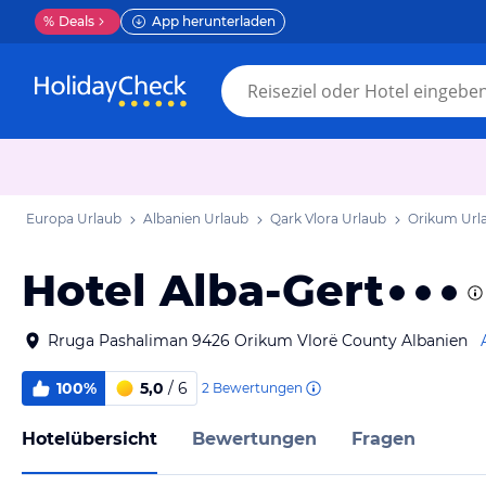
%
Deals
App herunterladen
Europa Urlaub
Albanien Urlaub
Qark Vlora Urlaub
Orikum Url
Hotel Alba-Gert
Rruga Pashaliman 9426 Orikum Vlorë County Albanien
100%
5,0
/ 6
2
Bewertungen
Hotelübersicht
Bewertungen
Fragen