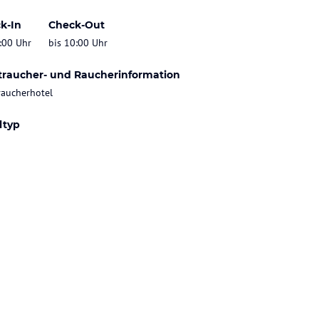
k-In
Check-Out
:00 Uhr
bis 10:00 Uhr
traucher- und Raucherinformation
raucherhotel
ltyp