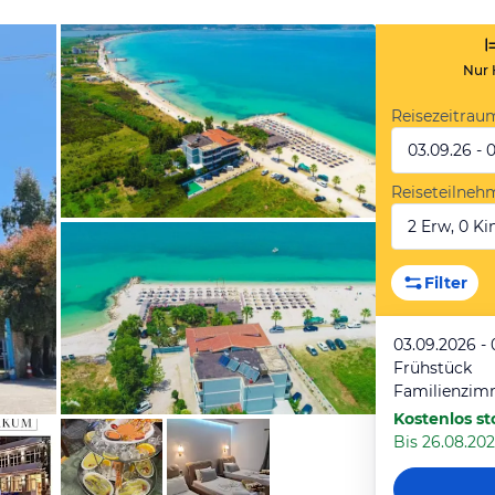
Nur 
Reisezeitrau
03.09.26 - 
Reiseteilneh
2 Erw, 0 Kin
von Booking.com
Filter
03.09.2026 -
Frühstück
Familienzim
Kostenlos st
Bis 26.08.202
von Booking.com