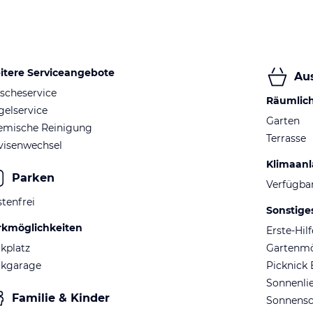
itere Serviceangebote
Au
scheservice
Räumlic
elservice
Garten
emische Reinigung
Terrasse
visenwechsel
Klimaan
Parken
Verfügba
tenfrei
Sonstige
rkmöglichkeiten
Erste-Hil
kplatz
Gartenm
rkgarage
Picknick 
Sonnenli
Familie & Kinder
Sonnens