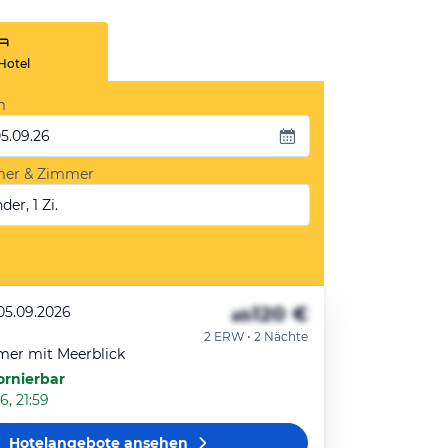
Hotel
m
05.09.26
mer & Zimmer
der, 1 Zi.
120 €
 05.09.2026
ab
2 ERW • 2 Nächte
mer mit Meerblick
ornierbar
6, 21:59
Hotelangebote
ansehen