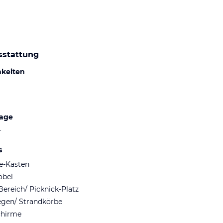
sstattung
hkeiten
lage
r
s
fe-Kasten
öbel
Bereich/ Picknick-Platz
egen/ Strandkörbe
chirme