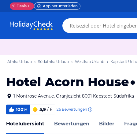
%
Deals
App herunterladen
Afrika Urlaub
Südafrika Urlaub
Westkap Urlaub
Kapstadt Urla
Hotel Acorn House
1 Montrose Avenue, Oranjezicht 8001 Kapstadt Südafrika
100%
5,9
/ 6
26
Bewertungen
Hotelübersicht
Bewertungen
Bilder
Frag