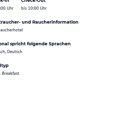
k-In
Check-Out
:00 Uhr
bis 10:00 Uhr
traucher- und Raucherinformation
raucherhotel
onal spricht folgende Sprachen
sch, Deutsch
ltyp
 Breakfast