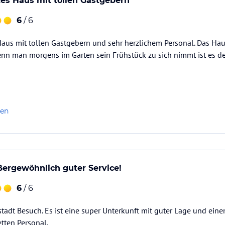
es Haus mit tollen Gastgebern
6
/ 6
us mit tollen Gastgebern und sehr herzlichem Personal. Das Haus
nn man morgens im Garten sein Frühstück zu sich nimmt ist es der
len
ßergewöhnlich guter Service!
6
/ 6
stadt Besuch. Es ist eine super Unterkunft mit guter Lage und e
etten Personal.