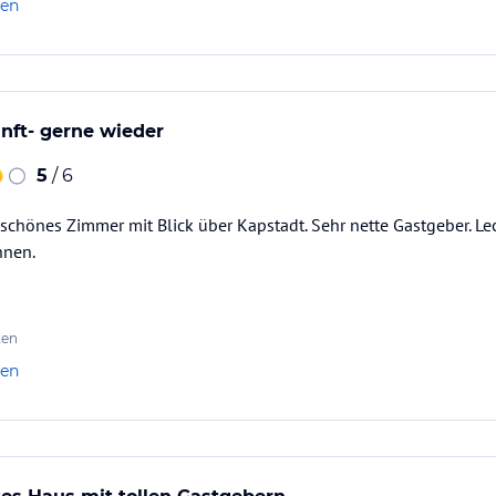
len
nft- gerne wieder
5
/ 6
schönes Zimmer mit Blick über Kapstadt. Sehr nette Gastgeber. Le
nnen.
ten
len