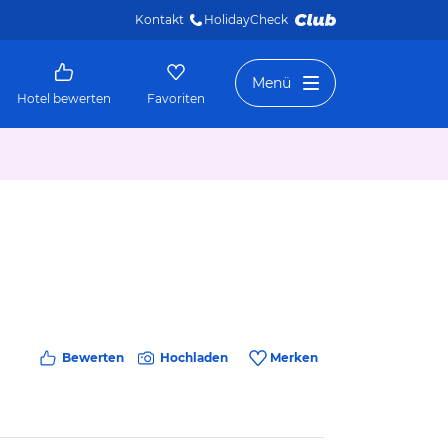
Kontakt
HolidayCheck 
Menü
Hotel bewerten
Favoriten
Bewerten
Hochladen
Merken