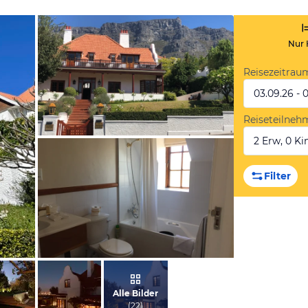
Nur 
Reisezeitrau
03.09.26 - 
Reiseteilneh
2 Erw, 0 Kin
von Matthias, März 2020
Filter
von Max, Dezember 2017
Alle Bilder
(
22
)