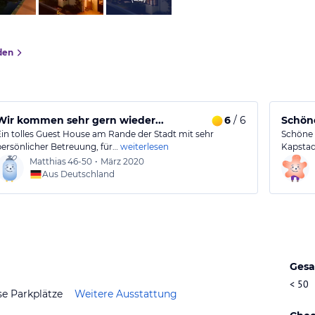
den
Wir kommen sehr gern wieder...
6
/ 6
Schöne
Ein tolles Guest House am Rande der Stadt mit sehr
Schöne 
persönlicher Betreuung, für…
weiterlesen
Kapstad
Matthias
46-50
•
März 2020
Aus Deutschland
Gesa
< 50
se Parkplätze
Weitere Ausstattung