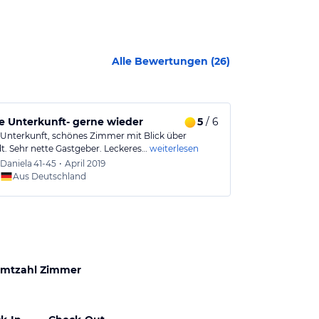
Alle Bewertungen (
26
)
 Unterkunft- gerne wieder
5
/ 6
Super charm
Unterkunft, schönes Zimmer mit Blick über
Super charmant
t. Sehr nette Gastgeber. Leckeres…
weiterlesen
herzlichem Per
Daniela
41-45
•
April 2019
Christ
Aus Deutschland
Aus
mtzahl Zimmer