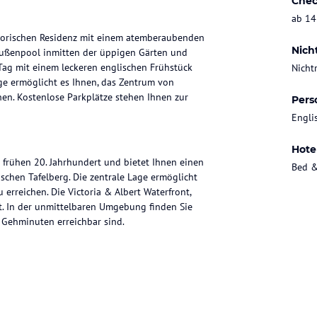
Chec
ab 14
storischen Residenz mit einem atemberaubenden
Nich
Außenpool inmitten der üppigen Gärten und
Tag mit einem leckeren englischen Frühstück
Nicht
age ermöglicht es Ihnen, das Zentrum von
chen. Kostenlose Parkplätze stehen Ihnen zur
Pers
Engli
Hote
 frühen 20. Jahrhundert und bietet Ihnen einen
Bed &
chen Tafelberg. Die zentrale Lage ermöglicht
erreichen. Die Victoria & Albert Waterfront,
nt. In der unmittelbaren Umgebung finden Sie
5 Gehminuten erreichbar sind.
t und verfügen über Parkettböden und einen
gung, um Ihre elektronischen Geräte problemlos
riöse Pflegeprodukte für Ihren Komfort. Einige
bucht. Kostenloses WLAN ist in allen Zimmern