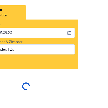
Hotel
m
05.09.26
mer & Zimmer
der, 1 Zi.