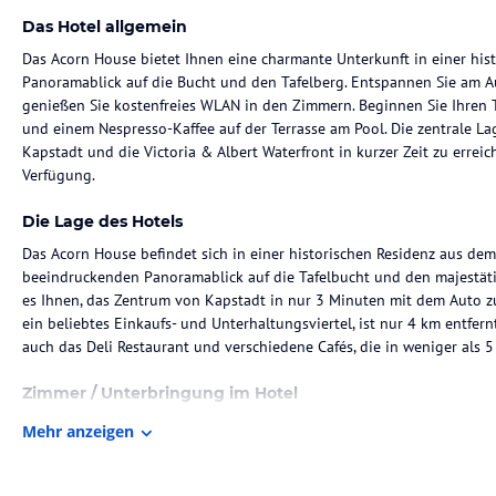
Das Hotel allgemein
Das Acorn House bietet Ihnen eine charmante Unterkunft in einer hi
Panoramablick auf die Bucht und den Tafelberg. Entspannen Sie am 
genießen Sie kostenfreies WLAN in den Zimmern. Beginnen Sie Ihren 
und einem Nespresso-Kaffee auf der Terrasse am Pool. Die zentrale L
Kapstadt und die Victoria & Albert Waterfront in kurzer Zeit zu errei
Verfügung.
Die Lage des Hotels
Das Acorn House befindet sich in einer historischen Residenz aus dem
beeindruckenden Panoramablick auf die Tafelbucht und den majestätis
es Ihnen, das Zentrum von Kapstadt in nur 3 Minuten mit dem Auto zu 
ein beliebtes Einkaufs- und Unterhaltungsviertel, ist nur 4 km entfer
auch das Deli Restaurant und verschiedene Cafés, die in weniger als 
Zimmer / Unterbringung im Hotel
Die Zimmer im Acorn House sind gemütlich und komfortabel gestalte
Mehr anzeigen
Schreibtisch. Ein internationaler Stromadapter steht Ihnen zur Verfü
anzuschließen. Im Badezimmer finden Sie einen Haartrockner und luxu
Zimmer bieten zudem einen Balkon mit herrlichem Blick auf die Tafel