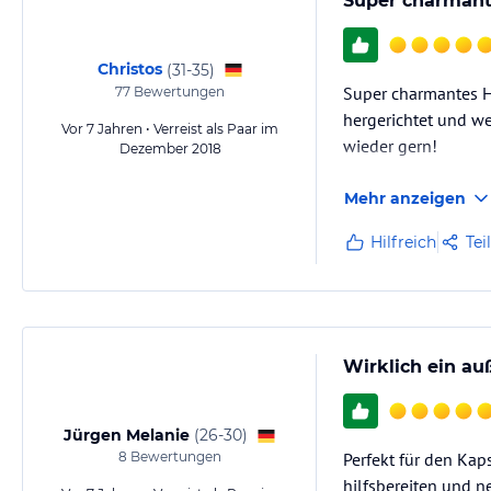
Super charmant
Christos
(
31-35
)
Super charmantes Ha
77
Bewertungen
hergerichtet und we
Vor 7 Jahren • Verreist als Paar im
wieder gern!
Dezember 2018
Mehr anzeigen
Hilfreich
Tei
Wirklich ein au
Jürgen Melanie
(
26-30
)
8
Bewertungen
Perfekt für den Kap
hilfsbereiten und n