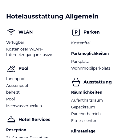
Hotelausstattung Allgemein
WLAN
Parken
Verfügbar
Kostenfrei
Kostenloser WLAN-
Parkmöglichkeiten
Internetzugang inklusive
Parkplatz
Pool
Wohnmobilparkplatz
Innenpool
Ausstattung
Aussenpool
beheizt
Räumlichkeiten
Pool
Aufenthaltsraum
Meerwasserbecken
Gepäckraum
Raucherbereich
Hotel Services
Fitnesscenter
Rezeption
Klimaanlage
24-Stunden-Rezeption