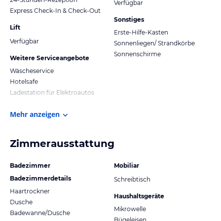
Verfügbar
Express Check-In & Check-Out
Sonstiges
Lift
Erste-Hilfe-Kasten
Verfügbar
Sonnenliegen/ Strandkörbe
Sonnenschirme
Weitere Serviceangebote
Wäscheservice
Hotelsafe
Ladestation für Elektroautos
Mehr anzeigen
Zimmerausstattung
Badezimmer
Mobiliar
Badezimmerdetails
Schreibtisch
Haartrockner
Haushaltsgeräte
Dusche
Mikrowelle
Badewanne/Dusche
Bügeleisen