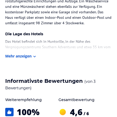
rollstuhlgerechte Einrichtungen und Aufzüge. Ein Wäscheservice
und eine Münzwäscherei stehen ebenfalls zur Verfügung. Ein
kostenloser Parkplatz sowie eine Garage sind vorhanden. Das
Haus verfügt über einen Indoor-Pool und einen Outdoor-Pool und
umfasst insgesamt 98 Zimmer über 4 Stockwerke.
Die Lage des Hotels
Das Hotel befindet sich in Huntsville, in der Nähe des
Vergnügungszentrums Southern Adventures und etwa 35 km vom
Robert Beaty Historic District entfernt. Der Flughafen Huntsville
Mehr anzeigen
liegt 15 km entfernt.
Zimmer / Unterbringung im Hotel
Die Zimmer sind mit einer Heizung, einem Doppelbett und einem
Informativste Bewertungen
(von
3
Sofabett ausgestattet. Auf Anfrage können Zustellbetten
bereitgestellt werden. Zur Ausstattung gehören ein Safe, ein
Bewertungen)
Telefon, Sat-TV und WiFi. Die Badezimmer verfügen über eine
Dusche und einen Haartrockner. Das Hotel bietet auch
Weiterempfehlung
Gesamtbewertung
rollstuhlgerechte Zimmer mit barrierefreien Badezimmern und
100
%
4,6
Nichtraucherzimmer sind verfügbar.
/ 6