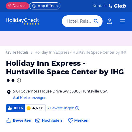
%
Deals
App öffnen
Kontakt
Hotel, Reiseziel
Huntsville Hotels
Holiday Inn Express - Huntsville Space Center by IHG
Holiday Inn Express -
Huntsville Space Center by IHG
5101 Governors House Drive SW 35805 Huntsville USA
Auf Karte anzeigen
3
Bewertungen
100%
4,6
/ 6
Bewerten
Hochladen
Merken