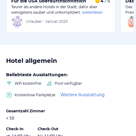
Für die USA überdurchschnittlich
4
/ 6
Das 
Teurer als andere Hotels in der Stadt, dafür aber
Das H
wenigstens sauber und unkompliziert.
weiterlesen
Preis-
Urlauber
•
Januar 2025
Hotel allgemein
Beliebteste Ausstattungen:
Wifi kostenfrei
Pool verfügbar
Weitere Ausstattung
Kostenlose Parkplätze
Gesamtzahl Zimmer
< 50
Check-In
Check-Out
ab 16:00 Uhr
bis 11:00 Uhr