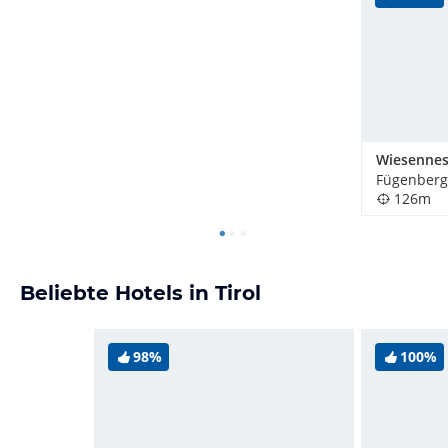
Wiesennes
Fügenberg,
126m
Beliebte Hotels in Tirol
98%
100%