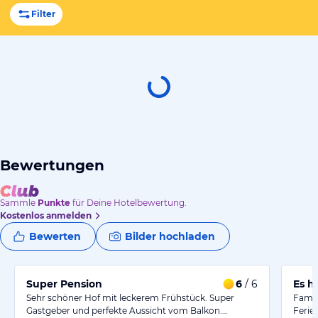
Filter
Bewertungen
Sammle
Punkte
für Deine Hotelbewertung.
Kostenlos anmelden
Bewerten
Bilder hochladen
Super Pension
6
/ 6
Es h
Sehr schöner Hof mit leckerem Frühstück. Super
Famil
Gastgeber und perfekte Aussicht vom Balkon.…
Ferie