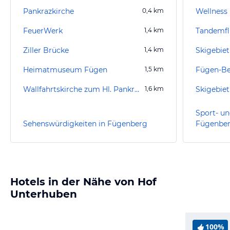
Pankrazkirche
0,4
km
Wellness 
FeuerWerk
1,4
km
Tandemfli
Ziller Brücke
1,4
km
Skigebiet
Heimatmuseum Fügen
1,5
km
Fügen-B
Wallfahrtskirche zum Hl. Pankratius
1,6
km
Skigebie
Sport- un
Sehenswürdigkeiten in Fügenberg
Fügenbe
Hotels in der Nähe von Hof
Unterhuben
100%