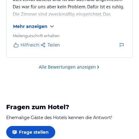
Das war für uns aber kein Problem. Dafür ist es ruhig.
Die Zimmer sind zweckmäßig eingerichtet. Das
Frühstück ist eher einfach aber wirklich gut. Was
Mehr anzeigen
angeboten wurde war klasse und vor Weihnachten
gab auch auch selbstgebackene Plätzen. Die Besitzer
Meilengutschrift erhalten
sind sehr hilfbereit und flexibel. Am letzten Tag
Hilfreich
Teilen
haben wir das Frühstück eine Stunde früher
bekommen. Für den Preis war es klasse.
Alle Bewertungen anzeigen
Fragen zum Hotel?
Ehemalige Gäste des Hotels kennen die Antwort!
Frage stellen