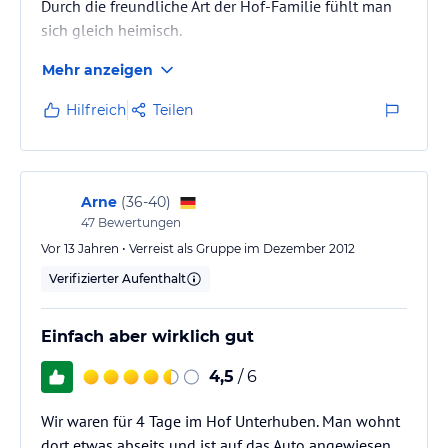
Durch die freundliche Art der Hof-Familie fühlt man
sich gleich heimisch.
Mehr anzeigen
Das Zillertal ist sehr abwechslungsreich und sowohl
die Bewegungshungrigen als auch die
Hilfreich
Teilen
Wellnessgenießer komme n voll auf ihre Kosten. Es
gibt Unmengen an schönen Wanderrouten, leicht bis
schwer. Klettersteige gibt es von einfach bis hin zu
anspruchsvoll, Klettergärten konnte ich leider nicht
Arne
(
36-40
)
testen. Fürs schlechte Wetter gibt es z.B. eine Therme,
47
Bewertungen
…
Vor 13 Jahren • Verreist als Gruppe im Dezember 2012
Verifizierter Aufenthalt
Einfach aber wirklich gut
4,5
/ 6
Wir waren für 4 Tage im Hof Unterhuben. Man wohnt
dort etwas abseits und ist auf das Auto angewiesen.