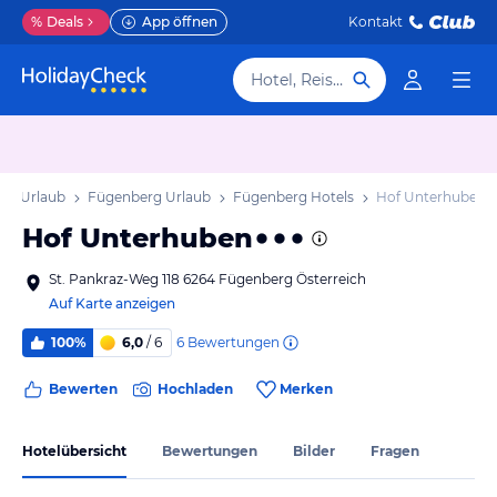
%
Deals
App öffnen
Kontakt
Hotel, Reiseziel
irol Urlaub
Fügenberg Urlaub
Fügenberg Hotels
Hof Unterhuben
Hof Unterhuben
St. Pankraz-Weg 118 6264 Fügenberg Österreich
Auf Karte anzeigen
6
Bewertungen
100%
6,0
/ 6
Bewerten
Hochladen
Merken
Hotelübersicht
Bewertungen
Bilder
Fragen