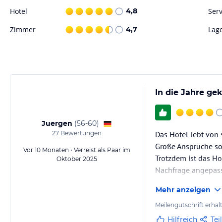
Reinigung. Auf Nachfrage kann sich das Haus um Ihren einen Flughafen
Hotel
4,8
Serv
Stadtzentrum bemühen.
Zimmer
4,7
Lag
Hinweis:
Allgemeine und unverbindliche Hoteliers-/Veranstalter-/K
Gewähr und ohne Prüfung durch HolidayCheck. Bitte lies vor der B
jeweiligen Veranstalters.
In die Jahre g
Juergen
(
56-60
)
27
Bewertungen
Das Hotel lebt von 
Große Ansprüche sol
Vor 10 Monaten • Verreist als Paar im
Trotzdem ist das H
Oktober 2025
Nachfrage angepas
Mehr anzeigen
Meilengutschrift erhal
Hilfreich
Tei