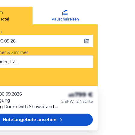
Hotel
Pauschalreisen
m
06.09.26
mer & Zimmer
der, 1 Zi.
799 €
 06.09.2026
ab
egung
2 ERW • 2 Nächte
Compact King Room with Shower and City View
Hotelangebote
ansehen