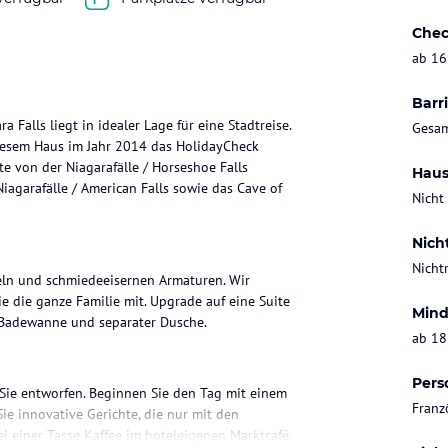
Chec
ab 16
Barri
a Falls liegt in idealer Lage für eine Stadtreise.
Gesam
iesem Haus im Jahr 2014 das HolidayCheck
tte von der Niagarafälle / Horseshoe Falls
Haus
iagarafälle / American Falls sowie das Cave of
Nicht
Nich
Nicht
ln und schmiedeeisernen Armaturen. Wir
ie die ganze Familie mit. Upgrade auf eine Suite
Mind
Badewanne und separater Dusche.
ab 18
Pers
r Sie entworfen. Beginnen Sie den Tag mit einem
Franz
ie innovative Gerichte, die nur mit den
i einer Tasse Kaffee im hoteleigenen Marktcafé.