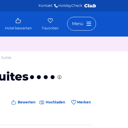
Kontakt
HolidayCheck 
Menü
Hotel bewerten
Favoriten
& Suites
uites
Bewerten
Hochladen
Merken