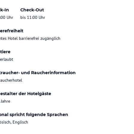
k-In
Check-Out
:00 Uhr
bis 11:00 Uhr
erefreiheit
tes Hotel barrierefrei zugänglich
tiere
 erlaubt
traucher- und Raucherinformation
raucherhotel
estalter der Hotelgäste
 Jahre
onal spricht folgende Sprachen
ösisch, Englisch