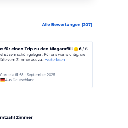
Alle Bewertungen (
207
)
s für einen Trip zu den Niagarafällen
6
/ 6
Kurzaufentha
l ist sehr schön gelegen. Für uns war wichtig, die
Sehr großes Hot
fälle vom Zimmer aus zu…
weiterlesen
nur 1 Nacht, ha
Cornelia
61-65
•
September 2025
Martin
Aus Deutschland
Aus
mtzahl Zimmer