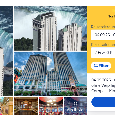
Nur 
Reisezeitrau
04.09.26 - 
Reiseteilneh
2 Erw, 0 Kin
vom Hotelier, Juli 2009
Filter
04.09.2026 -
ohne Verpfl
vom Hotelier, Juli 2009
Alle Bilder
(
286
)