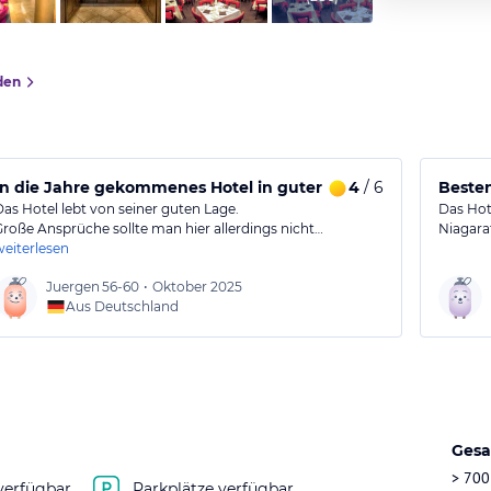
den
In die Jahre gekommenes Hotel in guter Lage
4
/ 6
Besten
Das Hotel lebt von seiner guten Lage.
Das Hote
Große Ansprüche sollte man hier allerdings nicht…
Niagara
weiterlesen
Juergen
56-60
•
Oktober 2025
Aus Deutschland
Gesa
> 700
verfügbar
Parkplätze verfügbar