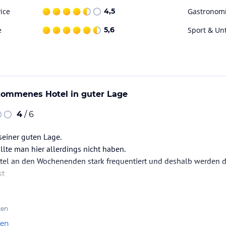
transfer und einen Shuttle-Service ins
ice
4,5
Gastronom
e
5,6
Sport & Un
ataloginformationen. Alle Angaben ohne
uchung die verbindlichen
Angebotsdetails
des
ekommenes Hotel in guter Lage
4
/ 6
seiner guten Lage.
lte man hier allerdings nicht haben.
otel an den Wochenenden stark frequentiert und deshalb werden d
st
ten
len