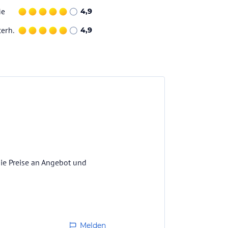
ie
4,9
terh.
4,9
ie Preise an Angebot und
Melden