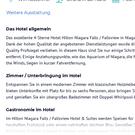
Weitere Ausstattung
Das Hotel allgemein
Das exzellente 4-Sterne Hotel Hilton Niagara Falls / Fallsview in Niagar
Dank der hohen Qualität der angebotenen Dienstleistungen wurde d
Quality Prüfsiegel verliehen. In diesem Haus sind Sie nur einige Schri
entfernt. Einige Anziehungspunkte, wie das Aquarium of Niagara, die N
the Winds, liegen in kurzer Fahrentfernung.
Zimmer / Unterbringung im Hotel
Entspannen Sie in einem modernen Zimmer mit klassischen Holzmöbe
bieten Unterkünfte mit Platz für bis zu sechs Personen, also bringen S
und genießen Sie ein übergroßes Badezimmer mit Doppel-Whirlpool-
Gastronomie im Hotel
Im Hilton Niagara Falls / Fallsview Hotel & Suites werden Speisen fü
herzhaften Frühstück oder einem nahrhaften leichten Biss; Genießen S
frischesten Zutaten zubereitet werden, oder entspannen Sie einfach be