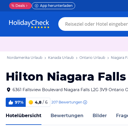
%
Deals
App herunterladen
Nordamerika Urlaub
Kanada Urlaub
Ontario Urlaub
Niagara F
Hilton Niagara Falls
6361 Fallsview Boulevard Niagara Falls L2G 3V9 Ontario 
97%
4,8
/ 6
207
Bewertungen
Hotelübersicht
Bewertungen
Bilder
Frag