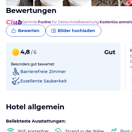
Bewertungen
Sammle
Punkte
für Deine Hotelbewertung.
Kostenlos anmel
Bewerten
Bilder hochladen
4,8
Gut
/ 6
Besonders gut bewertet:
Barrierefreie Zimmer
Exzellente Sauberkeit
Hotel allgemein
Beliebteste Ausstattungen:
Wifi kostenfrei
Strand in der Nähe
Pool 