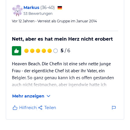
Der Koch beherrschte sein Handwerk und kochte…
Markus
(
36-40
)
53
Bewertungen
Vor 12 Jahren • Verreist als Gruppe im Januar 2014
Nett, aber es hat mein Herz nicht erobert
5
/ 6
Heaven Beach. Die Chefin ist eine sehr nette junge
Frau - der eigentliche Chef ist aber ihr Vater, ein
Belgier. So ganz genau kann ich es offen gestanden
auch nicht festmachen, aber irgendwie hatte ich
während des Aufenthalts immer das Gefühl unter
Mehr anzeigen
Beobachtung zu stehen. Es war nicht die klassische
thailändische Freundlichkeit, irgendwie schien immer
Hilfreich
Teilen
ein wenig Reserviertheit dabei zu sein. Als wir nach 2
Tagen fragten, ob wir einen Tag früher abreisen
könnten um noch in den nahe gelegenen