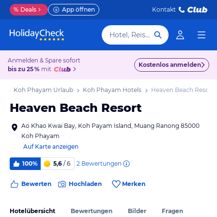
%
Deals
App öffnen
Kontakt
Hotel, Reiseziel
Anmelden & Spare sofort
Kostenlos anmelden
bis zu 25 %
mit
ub
Koh Phayam Urlaub
Koh Phayam Hotels
Heaven Beach Resort
Heaven Beach Resort
Ao Khao Kwai Bay, Koh Payam Island, Muang Ranong 85000
Koh Phayam
Auf Karte anzeigen
2
Bewertungen
100%
5,6
/ 6
Bewerten
Hochladen
Merken
Hotelübersicht
Bewertungen
Bilder
Fragen