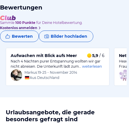
Bewertungen
Sammle
100
Punkte
für Deine Hotelbewertung.
Kostenlos anmelden
Bewerten
Bilder hochladen
Aufwachen mit Blick aufs Meer
5,9
/ 6
Nett
Nach 4 Nächten purer Entspannung wollten wir gar
Heave
nicht abreisen. Die Unterkunft lädt zum…
weiterlesen
Frau -
Markus
19-25
•
November 2014
Aus Deutschland
Urlaubsangebote, die gerade
besonders gefragt sind