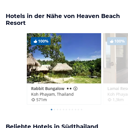
Hotels in der Nähe von Heaven Beach
Resort
100%
100%
Rabbit Bungalow
Koh Phayam, Thailand
Koh Phaya
571m
1,3km
Beliebte Hotels in Südthailand