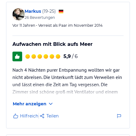
Markus
(
19-25
)
26
Bewertungen
Vor 11 Jahren • Verreist als Paar im November 2014
Aufwachen mit Blick aufs Meer
5,9
/ 6
Nach 4 Nächten purer Entspannung wollten wir gar
nicht abreisen. Die Unterkunft lädt zum Verweilen ein
und lässt einen die Zeit am Tag vergessen. Die
Zimmer sind schöne groß mit Ventilator und einem
tollen Outdoor Bad, das geilste ist es im Regen mit
Mehr anzeigen
heißem Wasser zu Duschen. Das Zimmer, Bett und Bad
wurde täglich gereinigt. Strom gab es 24h. Wir haben
Hilfreich
Teilen
uns hier sehr wohl gefühlt, das Personal tat alles um
unseren Aufenthalt so schön wie möglich zu
gestalten.