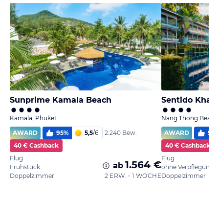
Sunprime Kamala Beach
Sentido Khao
Kamala, Phuket
Nang Thong Beach,
AWARD
95
%
5,5
/
6
AWARD
97
2.240 Bew.
40 € Cashback
40 € Cashback
Flug
Flug
1.564 €
ab
Frühstück
ohne Verpflegung
Doppelzimmer
2 ERW. • 1 WOCHE
Doppelzimmer