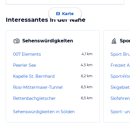
Karte
Interessantes in der Nähe
Sehenswürdigkeiten
Spor
007 Elements
4,1
km
Peerler See
4,5
km
Freizeit 
Kapelle St. Bernhard
6,2
km
Sport4Yo
Rosi-Mittermaier-Tunnel
6,5
km
Skigebiet
Rettenbachgletscher
6,5
km
Skifahre
Sehenswürdigkeiten in Sölden
Sport- un