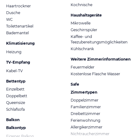
Kochnische
Haartrockner
Dusche
Haushaltsgeräte
WC
Mikrowelle
Toilettenartikel
Geschirrspüler
Bademantel
Kaffee- und
Teezubereitungsmöglichkeiten
Klimatisierung
Kühlschrank
Heizung
Weitere Zimmerinformationen
TV-Empfang
Feuermelder
Kabel-TV
Kostenlose Flasche Wasser
Bettentyp
Safe
Einzelbett
Zimmertypen
Doppelbett
Doppelzimmer
Queensize
Familienzimmer
Schlafsofa
Dreibettzimmer
Balkon
Ferienwohnung
Allergikerzimmer
Balkontyp
Nichtraucherzimmer
Eigener Balkon