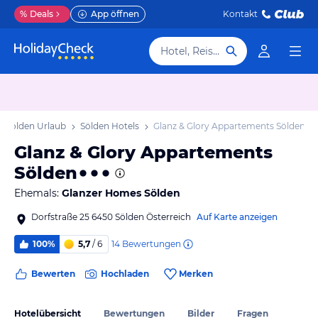
%
Deals
App öffnen
Kontakt
Hotel, Reiseziel
Sölden Urlaub
Sölden Hotels
Glanz & Glory Appartements Sölden
Glanz & Glory Appartements
Sölden
Ehemals:
Glanzer Homes Sölden
Dorfstraße 25 6450 Sölden Österreich
Auf Karte anzeigen
14
Bewertungen
100%
5,7
/ 6
Bewerten
Hochladen
Merken
Hotelübersicht
Bewertungen
Bilder
Fragen