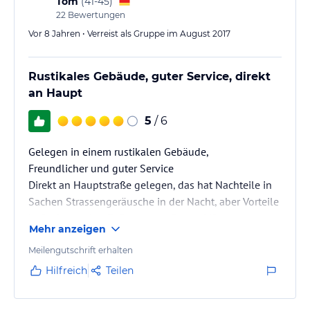
Tom
(
41-45
)
22
Bewertungen
Vor 8 Jahren • Verreist als Gruppe im August 2017
Rustikales Gebäude, guter Service, direkt
an Haupt
5
/ 6
Gelegen in einem rustikalen Gebäude,
Freundlicher und guter Service
Direkt an Hauptstraße gelegen, das hat Nachteile in
Sachen Strassengeräusche in der Nacht, aber Vorteile
in Sachen naher Fußweg zum Essen, Lift, etc.
Mehr anzeigen
Meilengutschrift erhalten
Hilfreich
Teilen