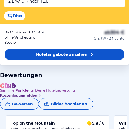
2 Erw, 0 Kinder, 1 Zi.
Filter
ab
304 €
04.09.2026 - 06.09.2026
ohne Verpflegung
2 ERW • 2 Nächte
Studio
Hotelangebote
ansehen
Bewertungen
Sammle
Punkte
für Deine Hotelbewertung.
Kostenlos anmelden
Bewerten
Bilder hochladen
Top on the Mountain
5,8
/ 6
Wir 
Sehr nette Gästebetreuung, reichhaltiges
Sehr 