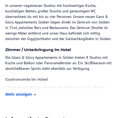
In unseren nagelneuen Studios mit hochwertiger Küche,
kuscheligen Betten, großer Dusche und geräumigem WC
übernachtest du mit bis zu vier Personen. Unsere neuen Ganz &
Glory Appartements Sölden liegen direkt im Zentrum von Sölden
in Tirol, zwischen Bars und Restaurants. Das Zentrum Shuttle ist
wenige Meter entfernt und unser Haus befindet sich mittig
zwischen der Giggijochbahn und der Gaislachkoglbahn in Sölden.
Zimmer / Unterbringung im Hotel
Die Glanz & Glory Appartements in Sölden bieten 8 Studios mit
Küche und Balkon oder Panoramafenster an. Ein Ski/Bikeraum mit
abschließbaren Spints steht ebenfalls zur Verfügung.
Gastronomie im Hotel
Zahlreiche Gasthäuser, wie etwa das Restaurant Gusto, Pizzeria
Corso, die Werkstatt, die Burgerbar JaTi oder das Restaurant
Mehr anzeigen
s'Pfandl, befinden sich in kürzester Entfernung. Ebenso gibt es ein
vielseitiges Nachtleben in Sölden. Besuchen Sie den Après-Ski-
Club Almrausch oder den Club Katapult, um den Zauber der Stadt
kennenzulernen.