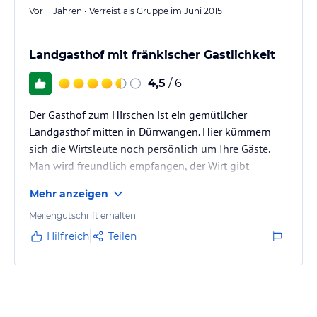
Vor 11 Jahren • Verreist als Gruppe im Juni 2015
Landgasthof mit fränkischer Gastlichkeit
4,5
/ 6
Der Gasthof zum Hirschen ist ein gemütlicher
Landgasthof mitten in Dürrwangen. Hier kümmern
sich die Wirtsleute noch persönlich um Ihre Gäste.
Man wird freundlich empfangen, der Wirt gibt
Ausflugstipps und erkundigt sich auch mal abends
Mehr anzeigen
bei einem Bier am Stammtisch ob alles in Ordnung
ist. Fränkische Gastlichkeit wird in diesem Hause groß
Meilengutschrift erhalten
geschrieben.
Hilfreich
Teilen
Das Frühstück wird an den Tisch gebracht. Wünsche
wie etwa ein weiches Ei werden gerne
entgegengenommen. Die Zimmer sind im ländlichen
Stil eingerichtet und…