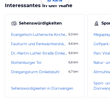
Karte
Interessantes in der Nähe
Sehenswürdigkeiten
Spor
Evangelisch-Lutherische Kirche St. Martin
6,3
km
Megaplay
Faulturm und Parkwächtershäuschen Dinkelsbühl
6,6
km
Golfpark
Dr.-Martin-Luther-Straße Dinkelsbühl
6,6
km
Parc Vita
Rothenburger Tor
6,6
km
Dreigangsturm Dinkelsbühl
6,7
km
Altmühls
Sport- un
Sehenswürdigkeiten in Dürrwangen
Dürrwan