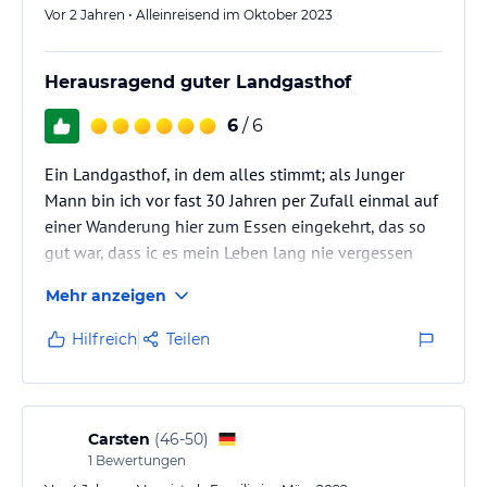
Vor 2 Jahren • Alleinreisend im Oktober 2023
Herausragend guter Landgasthof
6
/ 6
Ein Landgasthof, in dem alles stimmt; als Junger
Mann bin ich vor fast 30 Jahren per Zufall einmal auf
einer Wanderung hier zum Essen eingekehrt, das so
gut war, dass ic es mein Leben lang nie vergessen
habe und unbedingt noch einmal hier einkehren und
Mehr anzeigen
genießen wollte; man fühlt sich heute noch wie in
einer früheren, schöneren Welt; Zimmer, Essen,
Hilfreich
Teilen
Gastfreundschaft, alles spitze, nach wie vor;
Carsten
(
46-50
)
1
Bewertungen