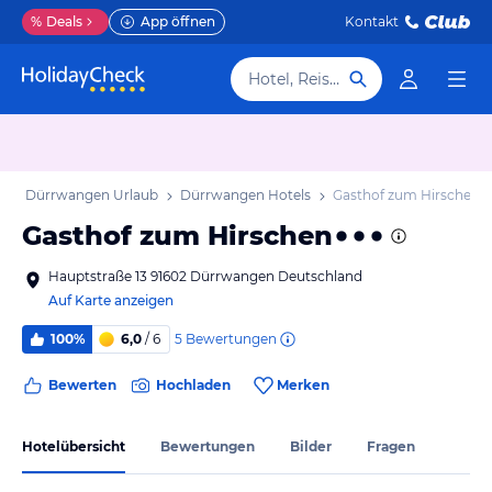
%
Deals
App öffnen
Kontakt
Hotel, Reiseziel
b
Dürrwangen Urlaub
Dürrwangen Hotels
Gasthof zum Hirschen
Gasthof zum Hirschen
Hauptstraße 13 91602 Dürrwangen Deutschland
Auf Karte anzeigen
5
Bewertungen
100%
6,0
/ 6
Bewerten
Hochladen
Merken
Hotelübersicht
Bewertungen
Bilder
Fragen