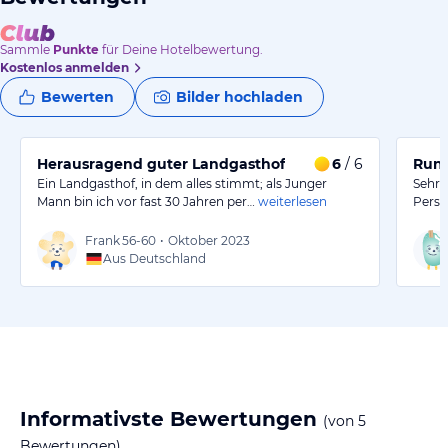
Sammle
Punkte
für Deine Hotelbewertung.
Kostenlos anmelden
Bewerten
Bilder hochladen
Herausragend guter Landgasthof
6
/ 6
Rund
Ein Landgasthof, in dem alles stimmt; als Junger
Sehr 
Mann bin ich vor fast 30 Jahren per…
weiterlesen
Perso
Frank
56-60
•
Oktober 2023
Aus Deutschland
Informativste Bewertungen
(von
5
Bewertungen)