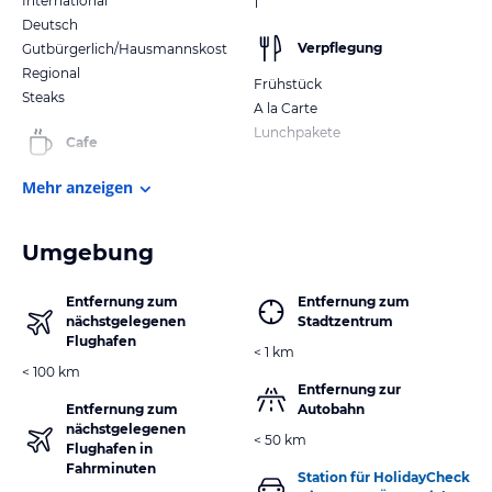
International
1
Deutsch
Verpflegung
Gutbürgerlich/Hausmannskost
Regional
Frühstück
Steaks
A la Carte
Lunchpakete
Cafe
Mehr anzeigen
Umgebung
Entfernung zum
Entfernung zum
nächstgelegenen
Stadtzentrum
Flughafen
< 1 km
< 100 km
Entfernung zur
Entfernung zum
Autobahn
nächstgelegenen
< 50 km
Flughafen in
Fahrminuten
Station für HolidayCheck