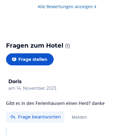
Stellplatz was man weiter empfehlen kann.😀👍
Alle Bewertungen anzeigen
Fragen zum Hotel
(
1
)
Frage stellen
Doris
am
14. November 2023
Gibt es in den Ferienhäusern einen Herd? danke
Frage beantworten
Melden