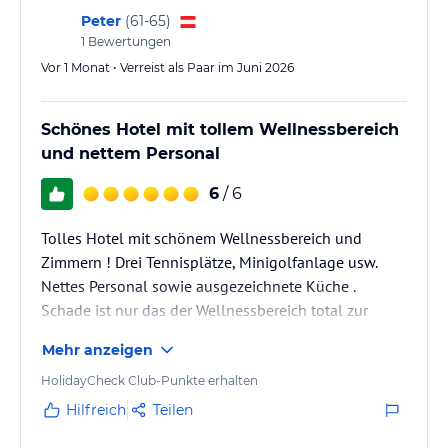
Peter
(
61-65
)
1
Bewertungen
Vor 1 Monat • Verreist als Paar im Juni 2026
Schönes Hotel mit tollem Wellnessbereich
und nettem Personal
6
/ 6
Tolles Hotel mit schönem Wellnessbereich und
Zimmern ! Drei Tennisplätze, Minigolfanlage usw.
Nettes Personal sowie ausgezeichnete Küche .
Schade ist nur das der Wellnessbereich total zur
Nacktzone gemacht wurde und selbst beim Baden
Mehr anzeigen
keine Schwimmbekleidung erlaubt ist !
HolidayCheck Club-Punkte erhalten
Hilfreich
Teilen