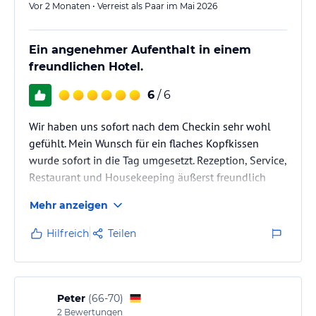
Vor 2 Monaten • Verreist als Paar im Mai 2026
Ein angenehmer Aufenthalt in einem
freundlichen Hotel.
6
/ 6
Wir haben uns sofort nach dem Checkin sehr wohl
gefühlt. Mein Wunsch für ein flaches Kopfkissen
wurde sofort in die Tag umgesetzt. Rezeption, Service,
Restaurant und Housekeeping äußerst freundlich
und zuvorkommend. Ich kann dieses Haus
Mehr anzeigen
bedenkenlos weiterempfehlen. Vielen Dank an das
ganze Team für diesen tollen und stressfreien
Hilfreich
Teilen
Aufenthalt.
Peter
(
66-70
)
2
Bewertungen