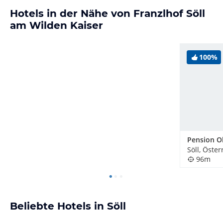
Hotels in der Nähe von Franzlhof Söll
am Wilden Kaiser
100%
Pension O
Söll, Öster
96m
Beliebte Hotels in Söll