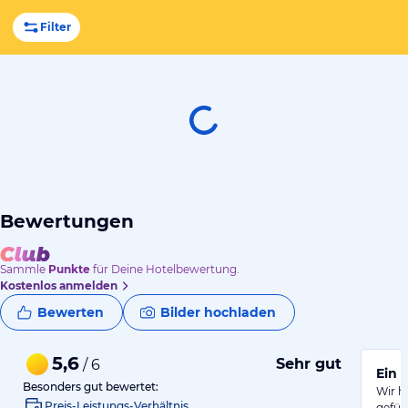
Filter
Bewertungen
Sammle
Punkte
für Deine Hotelbewertung.
Kostenlos anmelden
Bewerten
Bilder hochladen
5,6
Sehr gut
/ 6
Ein 
Besonders gut bewertet:
Wir h
Preis-Leistungs-Verhältnis
gefüh