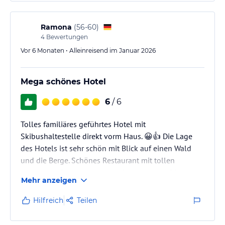
Ramona
(
56-60
)
4
Bewertungen
Vor 6 Monaten • Alleinreisend im Januar 2026
Mega schönes Hotel
6
/ 6
Tolles familiäres geführtes Hotel mit
Skibushaltestelle direkt vorm Haus. 😀👍 Die Lage
des Hotels ist sehr schön mit Blick auf einen Wald
und die Berge. Schönes Restaurant mit tollen
regionalen Produktiven, auch Wildgerichte. Die
Mehr anzeigen
Zimmer sind modern, groß mit bequemen Betten. Das
Personal ist freundlich, kompetent und hilfsbereit.
Hilfreich
Teilen
Das Frühstücksbuffet ist auch sehr gut. Tolles,
sauberes, ruhiges Hotel auch mit Wohnmobil