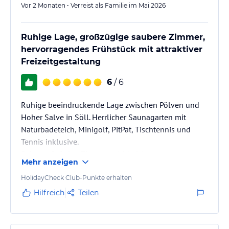
Vor 2 Monaten • Verreist als Familie im Mai 2026
Ruhige Lage, großzügige saubere Zimmer,
hervorragendes Frühstück mit attraktiver
Freizeitgestaltung
6
/ 6
Ruhige beeindruckende Lage zwischen Pölven und
Hoher Salve in Söll. Herrlicher Saunagarten mit
Naturbadeteich, Minigolf, PitPat, Tischtennis und
Tennis inklusive.
Sehr großzügige Zimmer, reichhaltiges
Mehr anzeigen
Frühstücksbüffet, und gutes Restaurant.
Auch große Spielwiese für Kinder und
HolidayCheck Club-Punkte erhalten
Campinganlage hinter dem Haus vorhanden.
Hilfreich
Teilen
Alles gut erreichbar, nicht nur mit Auto sondern auch
mit ÖBP, Kaiserjet und Wanderbus, gratis mit der
Kurtaxe!