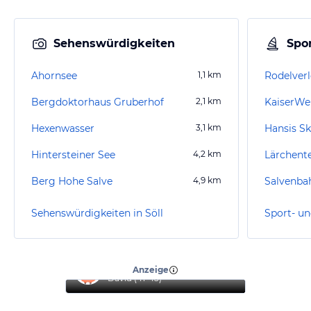
Sehenswürdigkeiten
Spor
Ahornsee
1,1
km
Rodelverl
Bergdoktorhaus Gruberhof
2,1
km
Hexenwasser
3,1
km
Hintersteiner See
4,2
km
Lärchent
Berg Hohe Salve
4,9
km
Salvenba
Sehenswürdigkeiten in Söll
Sport- un
“
Top Urlaub
”
Anzeige
David
(
41-45
)