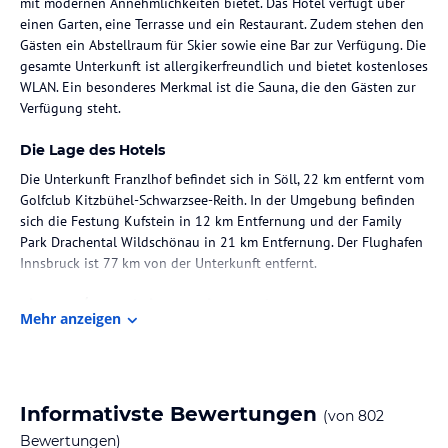
mit modernen Annehmlichkeiten bietet. Das Hotel verfügt über
einen Garten, eine Terrasse und ein Restaurant. Zudem stehen den
Gästen ein Abstellraum für Skier sowie eine Bar zur Verfügung. Die
gesamte Unterkunft ist allergikerfreundlich und bietet kostenloses
WLAN. Ein besonderes Merkmal ist die Sauna, die den Gästen zur
Verfügung steht.
Die Lage des Hotels
Die Unterkunft Franzlhof befindet sich in Söll, 22 km entfernt vom
Golfclub Kitzbühel-Schwarzsee-Reith. In der Umgebung befinden
sich die Festung Kufstein in 12 km Entfernung und der Family
Park Drachental Wildschönau in 21 km Entfernung. Der Flughafen
Innsbruck ist 77 km von der Unterkunft entfernt.
Zimmer / Unterbringung im Hotel
Mehr anzeigen
Die Zimmer im Franzlhof sind ausgestattet mit einem Schreibtisch,
einem Flachbild-TV, einem eigenen Badezimmer sowie Bettwäsche
und Handtüchern. In den Zimmern steht ein Safe zur Verfügung,
und einige Zimmer sind mit einem Balkon oder einem Blick auf
Informativste Bewertungen
(von
802
die Berge ausgestattet. Die Zimmer sind ebenfalls mit einem
Kleiderschrank ausgestattet.
Bewertungen)