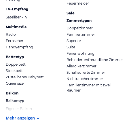
Feuermelder
TV-Empfang
Safe
Satelliten-TV
Zimmertypen
Multimedia
Doppelzimmer
Radio
Familienzimmer
Fernseher
Superior
Handyempfang
Suite
Ferienwohnung
Bettentyp
Behindertenfreundliche Zimmer
Doppelbett
Allergikerzimmer
Stockbett
Schallisolierte Zimmer
Zustellbares Babybett
Nichtraucherzimmer
Queensize
Familienzimmer mit zwei
Räumen
Balkon
Balkontyp
Eigener Balkon
Mehr anzeigen