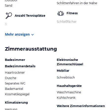
Outdoor
Schlittenfahren in der Nähe
Sand
Fitness
Anzahl Tennisplätze
Schließfächer
3
Mehr anzeigen
Zimmerausstattung
Badezimmer
Elektronische
Zimmerschlüssel
Badezimmerdetails
Mobiliar
Haartrockner
Schreibtisch
Dusche
Separates WC
Haushaltsgeräte
Bademantel
Waschmaschine
Kosmetikspiegel
Kühlschrank
Klimatisierung
Weitere Zimmerinformationen
Heizung