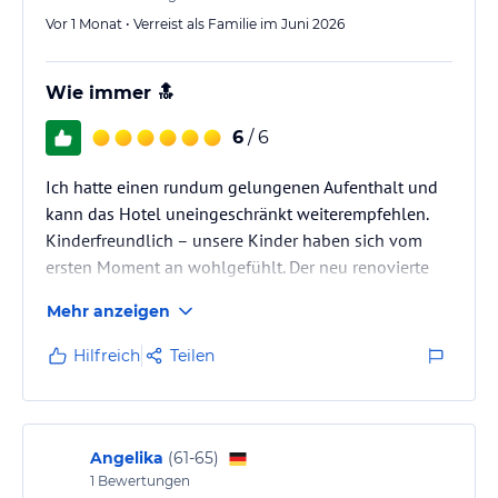
Vor 1 Monat • Verreist als Familie im Juni 2026
Wie immer 🔝
6
/ 6
Ich hatte einen rundum gelungenen Aufenthalt und
kann das Hotel uneingeschränkt weiterempfehlen.
Kinderfreundlich – unsere Kinder haben sich vom
ersten Moment an wohlgefühlt. Der neu renovierte
Spielplatz ist ein echtes Highlight und bietet viele
Mehr anzeigen
Möglichkeiten zum Spielen und Toben.
Hilfreich
Teilen
Auch die Küche hat überzeugt: Das Essen war sehr
lecker, abwechslungsreich und mit frischen Zutaten
zubereitet. Ein besonderes Lob gilt dem gesamten
Personal, das stets ausgesprochen freundlich,
Angelika
(
61-65
)
aufmerksam und hilfsbereit war. Man…
1
Bewertungen