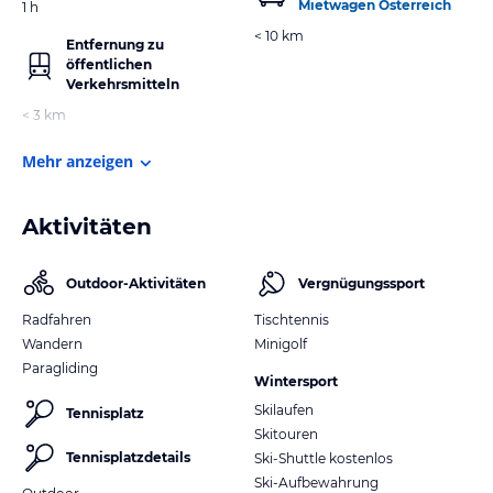
Mietwagen Österreich
1 h
< 10 km
Entfernung zu
öffentlichen
Verkehrsmitteln
< 3 km
Mehr anzeigen
Aktivitäten
Outdoor-Aktivitäten
Vergnügungssport
Radfahren
Tischtennis
Wandern
Minigolf
Paragliding
Wintersport
Skilaufen
Tennisplatz
Skitouren
Tennisplatzdetails
Ski-Shuttle kostenlos
Ski-Aufbewahrung