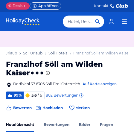
%
Deals
App öffnen
Kontakt
Hotel, Reiseziel
rol Urlaub
Söll Urlaub
Söll Hotels
Franzlhof Söll am Wilden Kaiser
Franzlhof Söll am Wilden
Kaiser
Dorfbichl 37 6306 Söll Tirol Österreich
Auf Karte anzeigen
802
Bewertungen
99%
5,6
/ 6
Bewerten
Hochladen
Merken
Hotelübersicht
Bewertungen
Bilder
Fragen