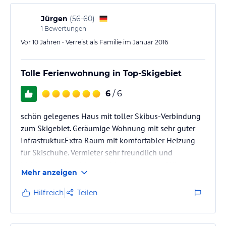
Jürgen
(
56-60
)
1
Bewertungen
Vor 10 Jahren • Verreist als Familie im Januar 2016
Tolle Ferienwohnung in Top-Skigebiet
6
/ 6
schön gelegenes Haus mit toller Skibus-Verbindung
zum Skigebiet. Geräumige Wohnung mit sehr guter
Infrastruktur.Extra Raum mit komfortabler Heizung
für Skischuhe. Vermieter sehr freundlich und
hilfsbereit (z. B. Hilfe bei nicht startendem PKW).
Mehr anzeigen
Großzügiger Saunaraum.
Hilfreich
Teilen