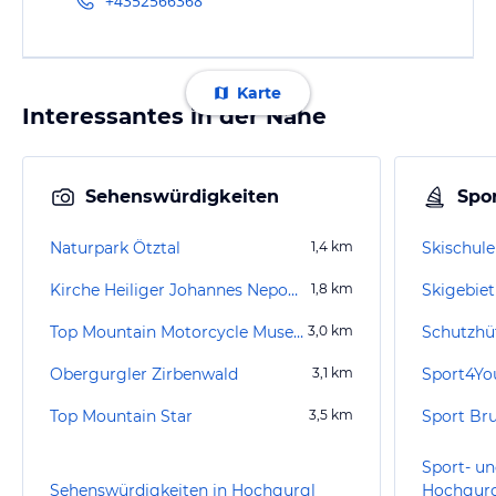
+4352566368
Karte
Interessantes in der Nähe
Sehenswürdigkeiten
Spor
Naturpark Ötztal
1,4
km
Skischul
Kirche Heiliger Johannes Nepomuk
1,8
km
Skigebie
Top Mountain Motorcycle Museum Crosspoint
3,0
km
Schutzhü
Obergurgler Zirbenwald
3,1
km
Sport4Yo
Top Mountain Star
3,5
km
Sport- un
Sehenswürdigkeiten in Hochgurgl
Hochgur