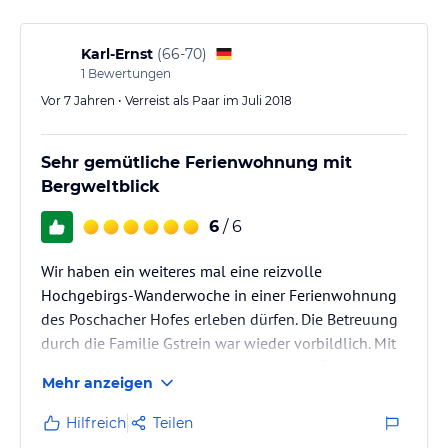
Karl-Ernst
(
66-70
)
1
Bewertungen
Vor 7 Jahren • Verreist als Paar im Juli 2018
Sehr gemütliche Ferienwohnung mit
Bergweltblick
6
/ 6
Wir haben ein weiteres mal eine reizvolle
Hochgebirgs-Wanderwoche in einer Ferienwohnung
des Poschacher Hofes erleben dürfen. Die Betreuung
durch die Familie Gstrein war wieder vorbildlich. Mit
der Bushaltestelle vor der Tür ist mittels Ötztal-Card
Mehr anzeigen
fast jedes Ziel im Ötztal problemlos ohne Auto
erreichbar, incl. Busfahrt bis direkt an den
Hilfreich
Teilen
Gletscherrand. Die vielen, damit ebenfalls nutzbaren,