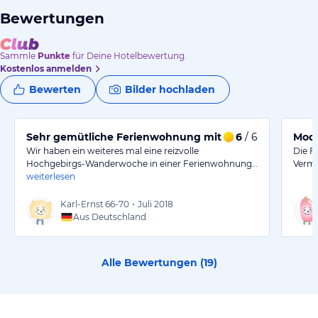
Bewertungen
Sammle
Punkte
für Deine Hotelbewertung.
Kostenlos anmelden
Bewerten
Bilder hochladen
Sehr gemütliche Ferienwohnung mit Bergweltblick
6
/ 6
Mode
Wir haben ein weiteres mal eine reizvolle
Die F
Hochgebirgs-Wanderwoche in einer Ferienwohnung…
Vermi
weiterlesen
Karl-Ernst
66-70
•
Juli 2018
Aus Deutschland
Alle Bewertungen (
19
)