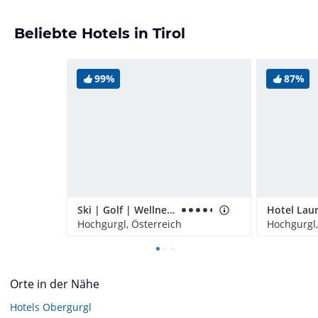
Beliebte Hotels in Tirol
99%
87%
Ski | Golf | Wellness Hotel Riml
Hotel Laur
Hochgurgl, Österreich
Hochgurgl,
Orte in der Nähe
Hotels
Obergurgl