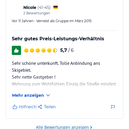
Nicole
(
41-45
)
2
Bewertungen
Vor 11 Jahren • Verreist als Gruppe im März 2015
Sehr gutes Preis-Leistungs-Verhältnis
5,7
/ 6
Sehr schöne unterkunft. Tolle Anbindung ans
Skigebiet.
Sehr nette Gastgeber !
Wohnung zum Wohlfühlen. Einzig die Straße mindert
etwas die athmosphäre.
Mehr anzeigen
Innung ans Skigebiet
Hilfreich
Teilen
Alle Bewertungen anzeigen