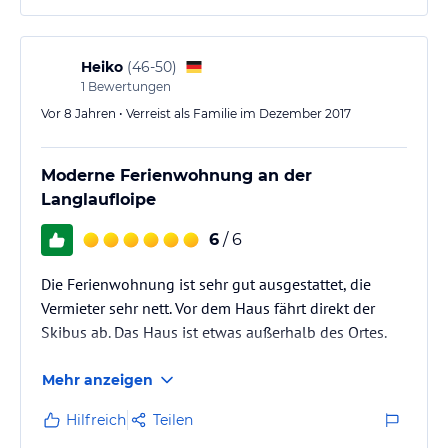
Seilbahnen lassen ohne größere Anstrengungen
hochalpine Wanderungen oder Ausflüge auf über
3000m incl. Gourmet-Restaurant zu.…
Heiko
(
46-50
)
1
Bewertungen
Vor 8 Jahren • Verreist als Familie im Dezember 2017
Moderne Ferienwohnung an der
Langlaufloipe
6
/ 6
Die Ferienwohnung ist sehr gut ausgestattet, die
Vermieter sehr nett. Vor dem Haus fährt direkt der
Skibus ab. Das Haus ist etwas außerhalb des Ortes.
Mehr anzeigen
Hilfreich
Teilen