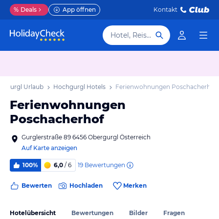
%
Deals
App öffnen
Kontakt
Hotel, Reiseziel
chgurgl Urlaub
Hochgurgl Hotels
Ferienwohnungen Poschacherhof
Ferienwohnungen
Poschacherhof
Gurglerstraße 89 6456 Obergurgl Österreich
Auf Karte anzeigen
19
Bewertungen
100%
6,0
/ 6
Bewerten
Hochladen
Merken
Hotelübersicht
Bewertungen
Bilder
Fragen