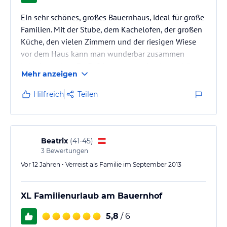
Ein sehr schönes, großes Bauernhaus, ideal für große
Familien. Mit der Stube, dem Kachelofen, der großen
Küche, den vielen Zimmern und der riesigen Wiese
vor dem Haus kann man wunderbar zusammen
Urlaub machen. Zu Fuß kommt man in einer schönen
Mehr anzeigen
Wanderung zum Salvenaland und auch alle anderen
Ziele um die Hohe Salve sind schnell erreicht. Die
Hilfreich
Teilen
Umgebung auf dem sonnigen Hochplateau ist
wunderbar und Familie M. kümmert sich vorbildlich
um ihre Gäste.
Beatrix
(
41-45
)
3
Bewertungen
Vor 12 Jahren • Verreist als Familie im September 2013
XL Familienurlaub am Bauernhof
5,8
/ 6