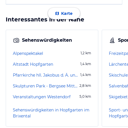
Karte
Interessantes in der Nähe
Sehenswürdigkeiten
Spor
Alpenspektakel
1,2
km
Altstadt Hopfgarten
1,4
km
Lärchent
Pfarrkirche hll. Jakobus d. Ä. und Leonhard
1,4
km
Skischule
Skulpturen Park - Bergsee Mittermoos
2,8
km
Salvenba
Veranstaltungen Westendorf
5,0
km
Sehenswürdigkeiten in Hopfgarten im
Sport- un
Brixental
Hopfgarte