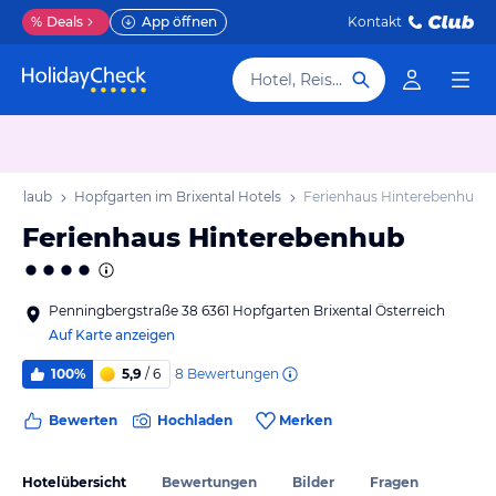
%
Deals
App öffnen
Kontakt
Hotel, Reiseziel
l Urlaub
Hopfgarten im Brixental Hotels
Ferienhaus Hinterebenhub
Ferienhaus Hinterebenhub
Penningbergstraße 38 6361 Hopfgarten Brixental Österreich
Auf Karte anzeigen
8
Bewertungen
100%
5,9
/ 6
Bewerten
Hochladen
Merken
Hotelübersicht
Bewertungen
Bilder
Fragen