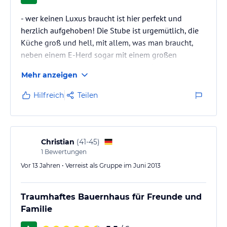
- wer keinen Luxus braucht ist hier perfekt und
herzlich aufgehoben! Die Stube ist urgemütlich, die
Küche groß und hell, mit allem, was man braucht,
neben einem E-Herd sogar mit einem großen
Holzherd ausgestattet und einem großen runden
Mehr anzeigen
Tisch, Spülmaschine sowieso. Es gibt drei Duschen
und drei Toiletten und eine Wanne, eine
Hilfreich
Teilen
Tischtennisplatte und eine nette Sesselliftschaukel.
Die Gastgeber sind sehr herzlich und äußerst
hilfsbereit.
Christian
(
41-45
)
1
Bewertungen
Vor 13 Jahren • Verreist als Gruppe im Juni 2013
Traumhaftes Bauernhaus für Freunde und
Familie