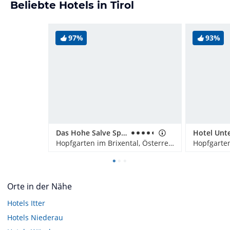
Beliebte Hotels in Tirol
97%
93%
Das Hohe Salve Sportresort
Hotel Unt
Hopfgarten im Brixental, Österreich
Orte in der Nähe
Hotels
Itter
Hotels
Niederau