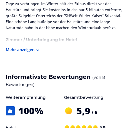
Tage zu verbringen. Im Winter hält der Skibus direkt vor der
Haustüre und bringt Sie kostenlos in das nur 5 Minuten entfernte,
größte Skigebiet Österreichs der "SkiWelt Wilder Kaiser" Brixental.
Eine schöne Langlaufloipe vor der Haustüre und eine lange
Naturrodelbahn in der Nähe machen den Winterurlaub perfekt.
Zimmer / Unterbringung im Hotel
Sie bewohnen das gesamte Ferienhaus mit ca. 200 m² Wohnfläche,
Mehr anzeigen
großem Garten und Spielwiese. Das Haus hat ein Obergeschoss
und verfügt über fünf große Schlafzimmer, ausgestattet mit 23
Betten, eine gemütliche große Wohnküche und eine urige
geräumige Bauernstube mit originalem Kachelofen, an dem Sie
Informativste Bewertungen
(von
8
gemütlich zusammensitzen können .
Bewertungen)
Sport und Unterhaltung
Weiterempfehlung
Gesamtbewertung
Im Winter hält der Skibus direkt vor der Haustüre und bringt Sie
kostenlos in das nur 5 Minuten entfernte, größte Skigebiet
100
%
5,9
Österreichs der "SkiWelt Wilder Kaiser" Brixental. Eine schöne
/ 6
Langlaufloipe vor der Haustüre und eine lange Naturrodelbahn in
der Nähe machen den Winterurlaub perfekt.
Hotel
5,9