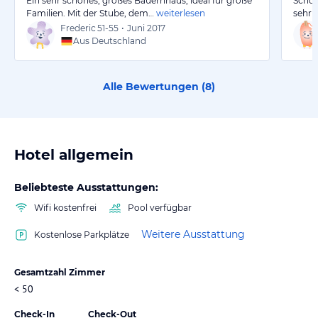
Ein sehr schönes, großes Bauernhaus, ideal für große
Schön
Familien. Mit der Stube, dem…
weiterlesen
sehr 
Frederic
51-55
•
Juni 2017
Aus Deutschland
Alle Bewertungen (
8
)
Hotel allgemein
Beliebteste Ausstattungen:
Wifi kostenfrei
Pool verfügbar
Weitere Ausstattung
Kostenlose Parkplätze
Gesamtzahl Zimmer
< 50
Check-In
Check-Out