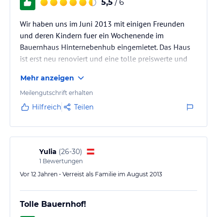
5,5
/ 6
Wir haben uns im Juni 2013 mit einigen Freunden
und deren Kindern fuer ein Wochenende im
Bauernhaus Hinternebenhub eingemietet. Das Haus
ist erst neu renoviert und eine tolle preiswerte und
dabei auch qualitativ gute Wahl gewesen. Die
Mehr anzeigen
grossen Zimmer mit genuegend Betten, die
geraumige Stube und die gut ausgestattete Kueche
Meilengutschrift erhalten
haben alle unsere Erwartungen erfuellt. Die Familie
Hilfreich
Teilen
Misslinger war suoer nett und sehr
entgegenkommend. Die Kinder hatten einen riesen
Spass auf dem Trampolin und beim
Kickern/Tischtennisspielen…
Yulia
(
26-30
)
1
Bewertungen
Vor 12 Jahren • Verreist als Familie im August 2013
Tolle Bauernhof!