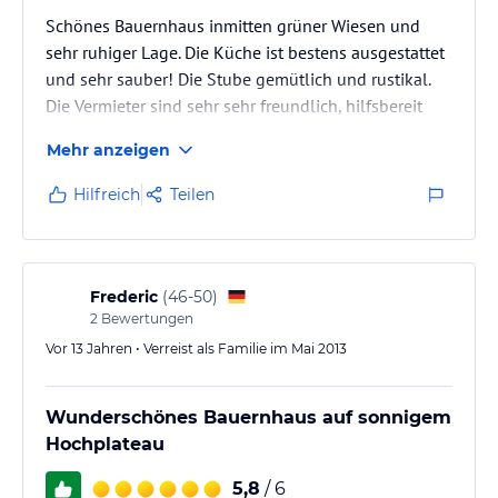
Schönes Bauernhaus inmitten grüner Wiesen und
sehr ruhiger Lage. Die Küche ist bestens ausgestattet
und sehr sauber! Die Stube gemütlich und rustikal.
Die Vermieter sind sehr sehr freundlich, hilfsbereit
und wann fühlt sich gleich wohl. Für Kinder ist es
Mehr anzeigen
hier wie im Paradies: Vor dem Haus eine große Wiese
zum Herumtoben und Fußballspielen - von
Hilfreich
Teilen
Fußballtoren über Trampolin und Schaukeln ist alles
da. Sogar einen eigenen Raum mit
Tischtennistischen, einem Tischfußball und versch.
Fahrzeugen gibt es. Kindern wird hier…
Frederic
(
46-50
)
2
Bewertungen
Vor 13 Jahren • Verreist als Familie im Mai 2013
Wunderschönes Bauernhaus auf sonnigem
Hochplateau
5,8
/ 6