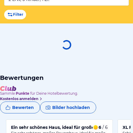
Filter
Bewertungen
Sammle
Punkte
für Deine Hotelbewertung.
Kostenlos anmelden
Bewerten
Bilder hochladen
Ein sehr schönes Haus, ideal für große Familien
6
/ 6
XL F