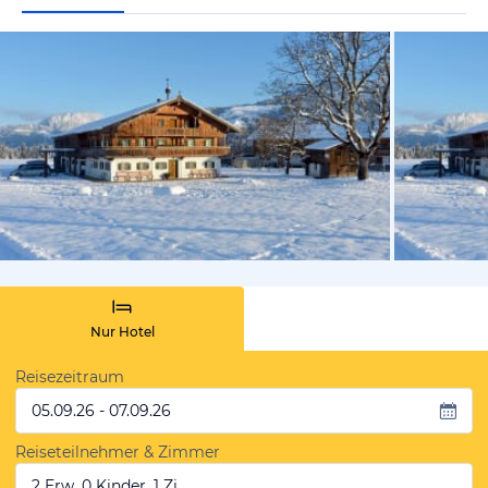
vom Hotelie
Nur Hotel
Reisezeitraum
05.09.26 - 07.09.26
Reiseteilnehmer & Zimmer
2 Erw, 0 Kinder, 1 Zi.