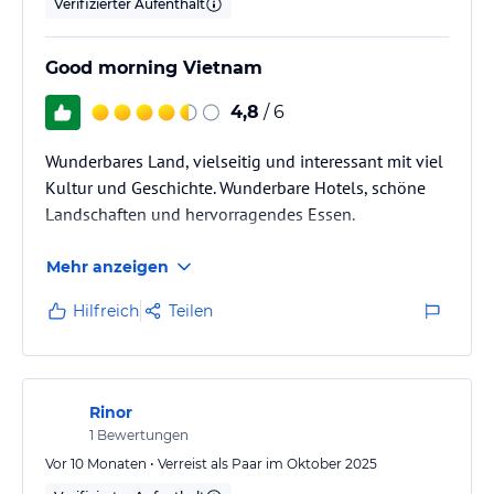
Verifizierter Aufenthalt
jüngere Gäste bereit. Unterhaltungsangebote beinhalten Live-
Musik, Fitnessanimation und Kochkurse.
Good morning Vietnam
Hinweis:
Verfasst von HolidayCheck mit Hilfe von KI. Alle
Angaben ohne Gewähr. Bitte lies vor der Buchung die
4,8
/ 6
verbindlichen
Angebotsdetails
des jeweiligen Veranstalters.
Wunderbares Land, vielseitig und interessant mit viel
Kultur und Geschichte. Wunderbare Hotels, schöne
Landschaften und hervorragendes Essen.
Mehr anzeigen
Hilfreich
Teilen
Rinor
1
Bewertungen
Vor 10 Monaten • Verreist als Paar im Oktober 2025