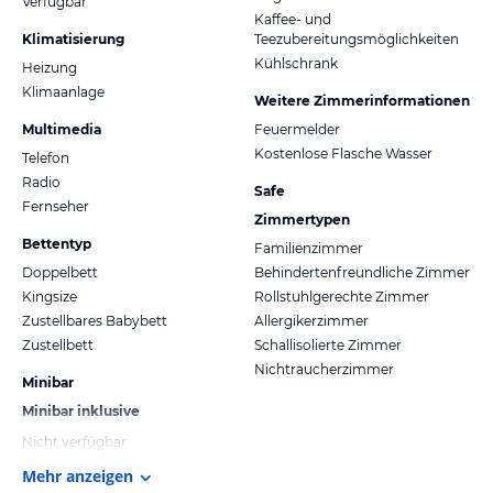
Verfügbar
Kaffee- und
Klimatisierung
Teezubereitungsmöglichkeiten
Kühlschrank
Heizung
Klimaanlage
Weitere Zimmerinformationen
Multimedia
Feuermelder
Kostenlose Flasche Wasser
Telefon
Radio
Safe
Fernseher
Zimmertypen
Bettentyp
Familienzimmer
Doppelbett
Behindertenfreundliche Zimmer
Kingsize
Rollstuhlgerechte Zimmer
Zustellbares Babybett
Allergikerzimmer
Zustellbett
Schallisolierte Zimmer
Nichtraucherzimmer
Minibar
Minibar inklusive
Nicht verfügbar
Mehr anzeigen