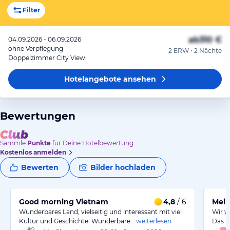
Filter
ab
310 €
04.09.2026 - 06.09.2026
ohne Verpflegung
2 ERW • 2 Nächte
Doppelzimmer City View
Hotelangebote
ansehen
Bewertungen
Sammle
Punkte
für Deine Hotelbewertung.
Kostenlos anmelden
Bewerten
Bilder hochladen
Good morning Vietnam
4,8
/ 6
Mein
Wunderbares Land, vielseitig und interessant mit viel
Wir w
Kultur und Geschichte. Wunderbare…
weiterlesen
Das H