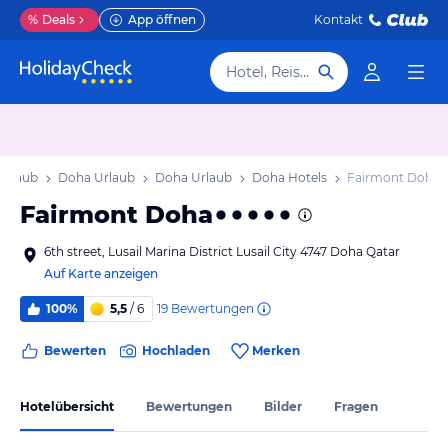
%
Deals
App öffnen
Kontakt
Hotel, Reiseziel
Urlaub
Doha Urlaub
Doha Urlaub
Doha Hotels
Fairmont Doha
Fairmont Doha
6th street, Lusail Marina District Lusail City 4747 Doha Qatar
Auf Karte anzeigen
19
Bewertungen
100%
5,5
/ 6
Bewerten
Hochladen
Merken
Hotelübersicht
Bewertungen
Bilder
Fragen