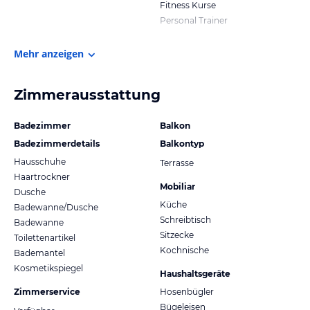
Fitness Kurse
Personal Trainer
Mehr anzeigen
Zimmerausstattung
Badezimmer
Balkon
Badezimmerdetails
Balkontyp
Hausschuhe
Terrasse
Haartrockner
Mobiliar
Dusche
Küche
Badewanne/Dusche
Schreibtisch
Badewanne
Sitzecke
Toilettenartikel
Kochnische
Bademantel
Kosmetikspiegel
Haushaltsgeräte
Zimmerservice
Hosenbügler
Bügeleisen