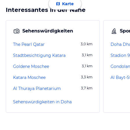
Karte
Interessantes in der Nähe
Sehenswürdigkeiten
Spor
The Pearl Qatar
3,0
km
Doha Dh
Stadtbesichtigung Katara
3,1
km
Goldene Moschee
3,1
km
Gondolan
Katara Moschee
3,3
km
Al Bayt-S
Al Thuraya Planetarium
3,7
km
Sehenswürdigkeiten in Doha