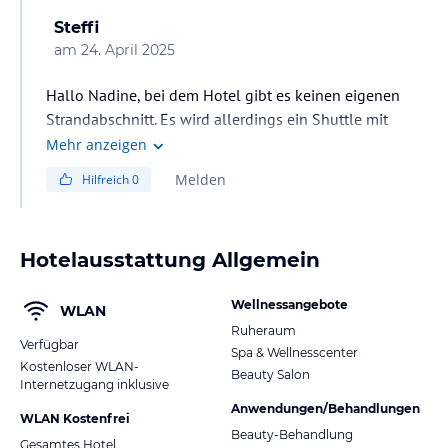
Steffi
am
24. April 2025
Hallo Nadine, bei dem Hotel gibt es keinen eigenen
Strandabschnitt. Es wird allerdings ein Shuttle mit
freiem Eintritt in einen nahe gelegenen Beachclub
Mehr anzeigen
angeboten. Wir selbst haben den Service nicht genutzt,
Melden
Hilfreich
0
da uns der Poolbereich völlig ausreichte und wir vor
allem für Sightseeing in der Stadt waren. Wir wurden
aber sehr freundlich auf das Angebot hingewiesen und
Hotelausstattung Allgemein
der Beachclub sah auf den Bildern sehr ansprechend
aus.
Wellnessangebote
WLAN
Ruheraum
Verfügbar
Spa & Wellnesscenter
Kostenloser WLAN-
Beauty Salon
Internetzugang inklusive
Anwendungen/Behandlungen
WLAN Kostenfrei
Beauty-Behandlung
Gesamtes Hotel