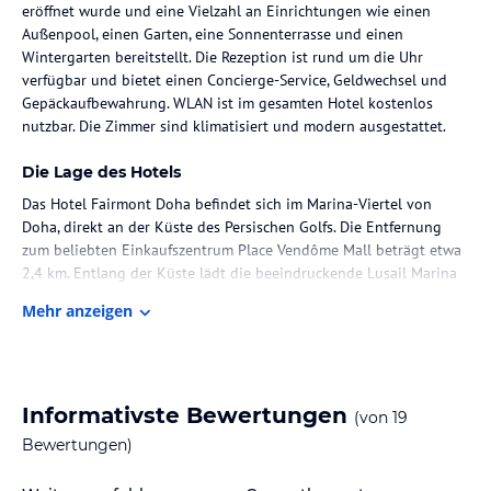
eröffnet wurde und eine Vielzahl an Einrichtungen wie einen
Außenpool, einen Garten, eine Sonnenterrasse und einen
Wintergarten bereitstellt. Die Rezeption ist rund um die Uhr
verfügbar und bietet einen Concierge-Service, Geldwechsel und
Gepäckaufbewahrung. WLAN ist im gesamten Hotel kostenlos
nutzbar. Die Zimmer sind klimatisiert und modern ausgestattet.
Die Lage des Hotels
Das Hotel Fairmont Doha befindet sich im Marina-Viertel von
Doha, direkt an der Küste des Persischen Golfs. Die Entfernung
zum beliebten Einkaufszentrum Place Vendôme Mall beträgt etwa
2,4 km. Entlang der Küste lädt die beeindruckende Lusail Marina
Promenade zu lebhaftem Flanieren ein. Es ist zentral gelegen, in
Mehr anzeigen
der Nähe von Sehenswürdigkeiten und Restaurants, jedoch ohne
direkten Strandzugang. Der nächste Strand, Bagatelle Beach Club,
ist etwa 3,2 km entfernt.
Zimmer / Unterbringung im Hotel
Informativste Bewertungen
(von
19
Die Zimmer im Fairmont Doha sind klimatisiert und bieten unter
Bewertungen)
anderem einen Schreibtisch, eine Kaffeemaschine, einen Safe und
einen Flachbild-TV. Die Badezimmer sind mit einem Bidet