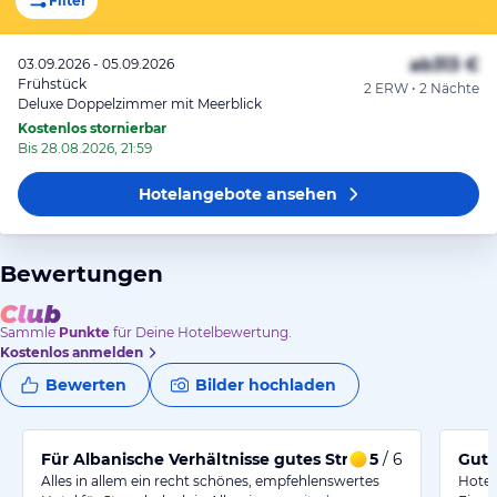
Filter
ab
313 €
03.09.2026 - 05.09.2026
Frühstück
2 ERW • 2 Nächte
Deluxe Doppelzimmer mit Meerblick
Kostenlos stornierbar
Bis 28.08.2026, 21:59
Hotelangebote
ansehen
Bewertungen
Sammle
Punkte
für Deine Hotelbewertung.
Kostenlos anmelden
Bewerten
Bilder hochladen
Für Albanische Verhältnisse gutes Strandhotel
5
/ 6
Gute
Alles in allem ein recht schönes, empfehlenswertes
Hotel 