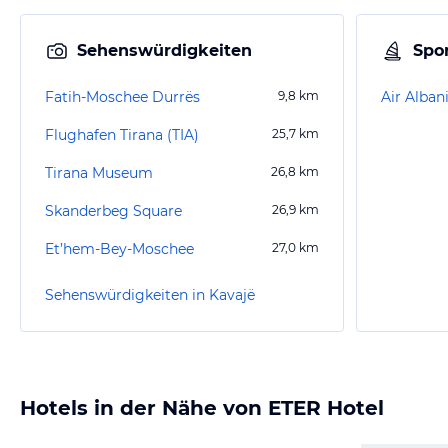
Sehenswürdigkeiten
Spor
Fatih-Moschee Durrës
9,8
km
Air Alban
Flughafen Tirana (TIA)
25,7
km
Tirana Museum
26,8
km
Skanderbeg Square
26,9
km
Et’hem-Bey-Moschee
27,0
km
Sehenswürdigkeiten in Kavajë
Hotels in der Nähe von ETER Hotel