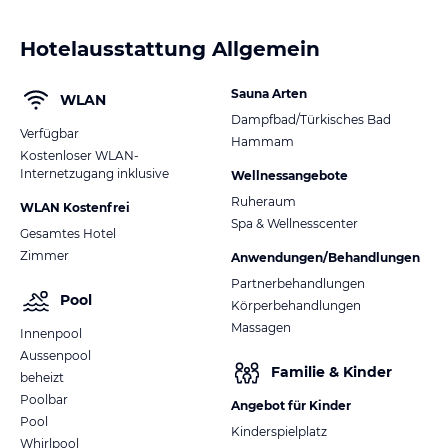
Hotelausstattung Allgemein
Sauna Arten
WLAN
Dampfbad/Türkisches Bad
Verfügbar
Hammam
Kostenloser WLAN-
Internetzugang inklusive
Wellnessangebote
Ruheraum
WLAN Kostenfrei
Spa & Wellnesscenter
Gesamtes Hotel
Zimmer
Anwendungen/Behandlungen
Partnerbehandlungen
Pool
Körperbehandlungen
Massagen
Innenpool
Aussenpool
Familie & Kinder
beheizt
Poolbar
Angebot für Kinder
Pool
Kinderspielplatz
Whirlpool