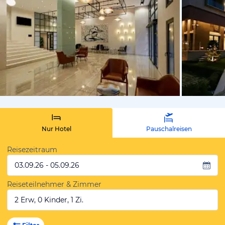
von Expedi
Nur Hotel
Pauschalreisen
Reisezeitraum
03.09.26 - 05.09.26
Reiseteilnehmer & Zimmer
2 Erw, 0 Kinder, 1 Zi.