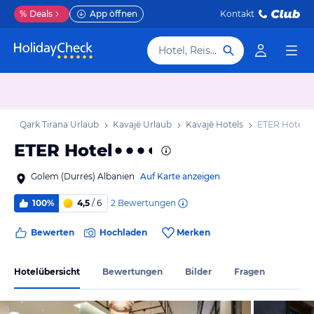
%
Deals
App öffnen
Kontakt
Hotel, Reiseziel
ub
Qark Tirana Urlaub
Kavajë Urlaub
Kavajë Hotels
ETER Hotel
ETER Hotel
Golem (Durrës) Albanien
Auf Karte anzeigen
2
Bewertungen
100%
4,5
/ 6
Bewerten
Hochladen
Merken
Hotelübersicht
Bewertungen
Bilder
Fragen