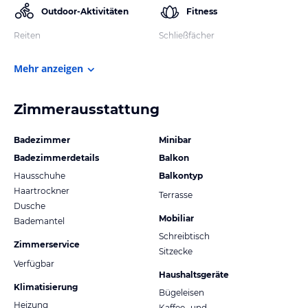
Outdoor-Aktivitäten
Fitness
Reiten
Schließfächer
Mehr anzeigen
Zimmerausstattung
Badezimmer
Minibar
Badezimmerdetails
Balkon
Hausschuhe
Balkontyp
Haartrockner
Terrasse
Dusche
Mobiliar
Bademantel
Schreibtisch
Zimmerservice
Sitzecke
Verfügbar
Haushaltsgeräte
Klimatisierung
Bügeleisen
Heizung
Kaffee- und