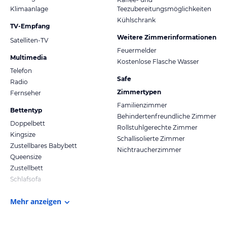
Klimaanlage
Teezubereitungsmöglichkeiten
Kühlschrank
TV-Empfang
Weitere Zimmerinformationen
Satelliten-TV
Feuermelder
Multimedia
Kostenlose Flasche Wasser
Telefon
Safe
Radio
Zimmertypen
Fernseher
Familienzimmer
Bettentyp
Behindertenfreundliche Zimmer
Doppelbett
Rollstuhlgerechte Zimmer
Kingsize
Schallisolierte Zimmer
Zustellbares Babybett
Nichtraucherzimmer
Queensize
Zustellbett
Schlafsofa
Mehr anzeigen