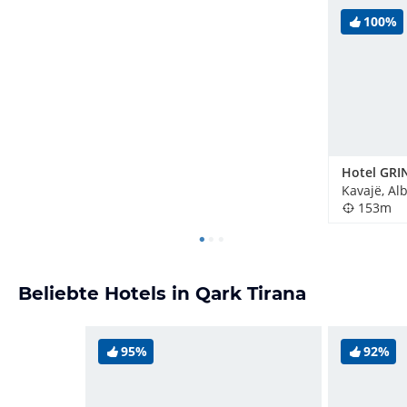
100%
Hotel GRI
Kavajë, Al
153m
Beliebte Hotels in Qark Tirana
95%
92%