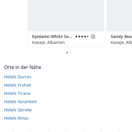
Epidamn White Sensation
Sandy Bea
Kavajë, Albanien
Kavajë, Al
Orte in der Nähe
Hotels
Durres
Hotels
Yrshek
Hotels
Tirana
Hotels
Vora/Vorë
Hotels
Qereke
Hotels
Rinas