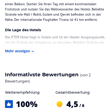
einen Balkon. Starten Sie Ihren Tag mit einem kontinentalen
Frühstück und nutzen Sie das Wellnesscenter des Hotels. Beliebte
Strände wie Mali I Robit, Golem und Qerret befinden sich in der
Nähe. Der internationale Flughafen Tirana ist 41 km entfernt.
Die Lage des Hotels
Das ETER Hotel liegt in Golem und ist ein idealer Ausgangspunkt,
um die Strände der Umgebung zu erkunden. Beliebte Strände wie
Mali I Robit, Golem und Qerret sind nur einen kurzen Spaziergang
Mehr anzeigen
entfernt. Der internationale Flughafen Tirana ist ebenfalls gut
erreichbar und etwa 41 km entfernt.
Zimmer / Unterbringung im Hotel
Informativste Bewertungen
(von
2
Die Zimmer im ETER Hotel sind klimatisiert und bieten eine
komfortable Ausstattung für einen angenehmen Aufenthalt. Jedes
Bewertungen)
Zimmer verfügt über einen Schreibtisch, einen Wasserkocher, eine
Minibar und einen Safe. Zur weiteren Ausstattung gehören ein
Weiterempfehlung
Gesamtbewertung
Flachbild-TV, ein Balkon und ein eigenes Bad mit Dusche.
100
%
4,5
Bettwäsche und Handtücher werden gestellt.
/ 6