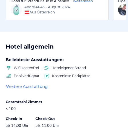
Hotel für Strandurlaub in Albanien.…
weiterlesen
Eigen
André
41-45
•
August 2024
Aus Österreich
Hotel allgemein
Beliebteste Ausstattungen:
Wifi kostenfrei
Hoteleigener Strand
Pool verfügbar
Kostenlose Parkplätze
Weitere Ausstattung
Gesamtzahl Zimmer
< 100
Check-In
Check-Out
ab 14:00 Uhr
bis 11:00 Uhr