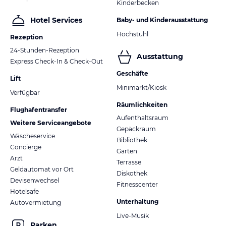
Kinderbecken
Hotel Services
Baby- und Kinderausstattung
Hochstuhl
Rezeption
24-Stunden-Rezeption
Ausstattung
Express Check-In & Check-Out
Geschäfte
Lift
Minimarkt/Kiosk
Verfügbar
Räumlichkeiten
Flughafentransfer
Aufenthaltsraum
Weitere Serviceangebote
Gepäckraum
Wäscheservice
Bibliothek
Concierge
Garten
Arzt
Terrasse
Geldautomat vor Ort
Diskothek
Devisenwechsel
Fitnesscenter
Hotelsafe
Unterhaltung
Autovermietung
Live-Musik
Parken