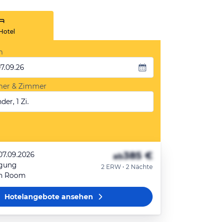
Hotel
m
07.09.26
mer & Zimmer
der, 1 Zi.
385 €
07.09.2026
ab
egung
2 ERW • 2 Nächte
in Room
Hotelangebote
ansehen