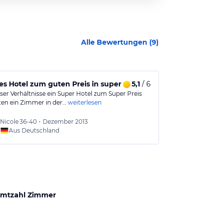
Alle Bewertungen (
9
)
s Hotel zum guten Preis in super Lage
5,1
/ 6
Nie mehr!
ser Verhältnisse ein Super Hotel zum Super Preis
Hotel, das bei 
tten ein Zimmer in der…
weiterlesen
Zimmer sind vie
Nicole
36-40
•
Dezember 2013
Mark
3
Aus Deutschland
Aus
mtzahl Zimmer