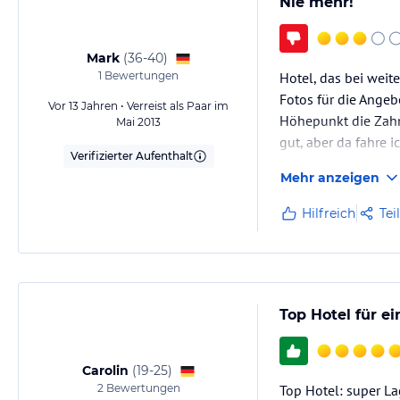
Nie mehr!
Mark
(
36-40
)
1
Bewertungen
Hotel, das bei weit
Fotos für die Angeb
Vor 13 Jahren • Verreist als Paar im
Höhepunkt die Zahnb
Mai 2013
gut, aber da fahre i
Verifizierter Aufenthalt
nur auf französisch.
Mehr anzeigen
Hilfreich
Tei
Top Hotel für ei
Carolin
(
19-25
)
2
Bewertungen
Top Hotel: super La