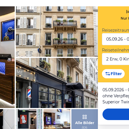
Nur 
Reisezeitrau
05.09.26 - 
Reiseteilneh
2 Erw, 0 Kin
von Expedia
Filter
05.09.2026 - 
ohne Verpfl
Superior Tw
von Expedia
Alle Bilder
(
12
)