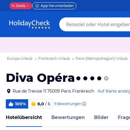
%
Deals
App herunterladen
Europa Urlaub
Frankreich Urlaub
Paris (Metropolregion) Urlaub
Diva Opéra
Rue de Trevise 11 75009 Paris Frankreich
Auf Karte anzei
100%
6,0
/ 6
9
Bewertungen
Hotelübersicht
Bewertungen
Bilder
Frag