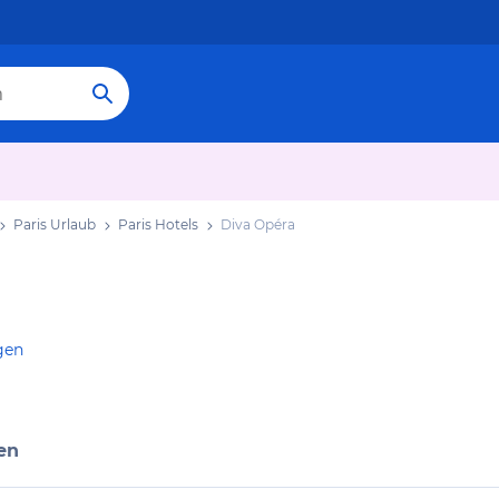
Paris Urlaub
Paris Hotels
Diva Opéra
gen
en