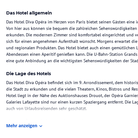
Das Hotel allgemein
Das Hotel Diva Opéra im Herzen von Paris bietet seinen Gästen eine i
Von hier aus können sie bequem die zahlreichen Sehenswürdigkeiten
erkunden. Die modernen Zimmer sind komfortabel eingerichtet und ve
sich für einen angenehmen Aufenthalt wünscht. Morgens erwartet die 
und regionalen Produkten. Das Hotel bietet auch einen gemütlichen
Abendessen einen Aperitif genießen kann. Die U-Bahn-Station Grands 
eine gute Anbindung an die wichtigsten Sehenswürdigkeiten der Stad
Die Lage des Hotels
Das Hotel Diva Opéra befindet sich im 9. Arrondissement, dem historis
die Stadt zu erkunden und die vielen Theatern, Kinos, Bistros und Re
Hotel liegt in der Nähe des Auktionshauses Drouot, der Opéra Garnie
Galeries Lafayette sind nur einen kurzen Spaziergang entfernt. Die La
auch von Urlaubsreisenden sehr geschätzt.
Zimmer / Unterbringung im Hotel
Mehr anzeigen
Die modernen Zimmer im Hotel Diva Opéra sind klimatisiert und verf
eigenes Bad mit Badewanne oder Dusche. Kostenloses WLAN ist in al