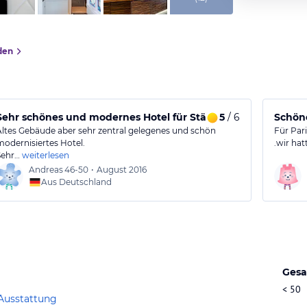
den
Sehr schönes und modernes Hotel für Städtetour
5
/ 6
Schöne
Altes Gebäude aber sehr zentral gelegenes und schön
Für Pari
modernisiertes Hotel.
.wir ha
Sehr…
weiterlesen
Andreas
46-50
•
August 2016
Aus Deutschland
Gesa
< 50
Ausstattung