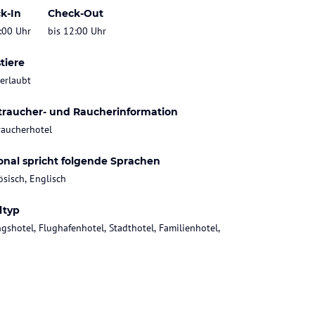
k-In
Check-Out
:00 Uhr
bis 12:00 Uhr
tiere
 erlaubt
traucher- und Raucherinformation
raucherhotel
onal spricht folgende Sprachen
ösisch, Englisch
ltyp
gshotel, Flughafenhotel, Stadthotel, Familienhotel,