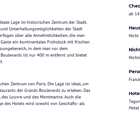
Chec
ab 14
deale Lage im historischen Zentrum der Stadt.
Haus
 und Unterhaltungsmöglichkeiten der Stadt
rfügen über alle Annehmlichkeiten, die man
Nicht
Gäste ein kontinentales Frühstück mit frischen
 Loungebereich, in dem man vor dem
Nich
Boulevards ist nur 400 m entfernt und bietet
Nicht
t.
Pers
Franz
chen Zentrum von Paris. Die Lage ist ideal, um
staurants der Grands Boulevards zu erleben. Das
Hote
r, des Louvre und des Montmartre. Auch die
Tagun
ge des Hotels wird sowohl von Geschäfts- als
Hotel
ügen über einen Flachbild-Kabel-TV sowie ein
len Zimmern verfügbar und der Aufzug