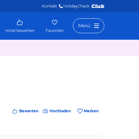
Kontakt
HolidayCheck 
Menü
Hotel bewerten
Favoriten
Bewerten
Hochladen
Merken