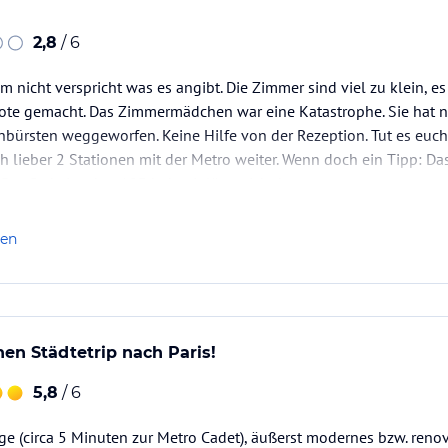
2,8
/ 6
em nicht verspricht was es angibt. Die Zimmer sind viel zu klein, 
ote gemacht. Das Zimmermädchen war eine Katastrophe. Sie hat ni
ürsten weggeworfen. Keine Hilfe von der Rezeption. Tut es euch n
ch lieber 2 Stationen mit der Metro weiter. Wenn doch ein Tipp: Da
 Der Code ist aber 1234, damit lässt sich der…
len
nen Städtetrip nach Paris!
5,8
/ 6
ge (circa 5 Minuten zur Metro Cadet), äußerst modernes bzw. reno