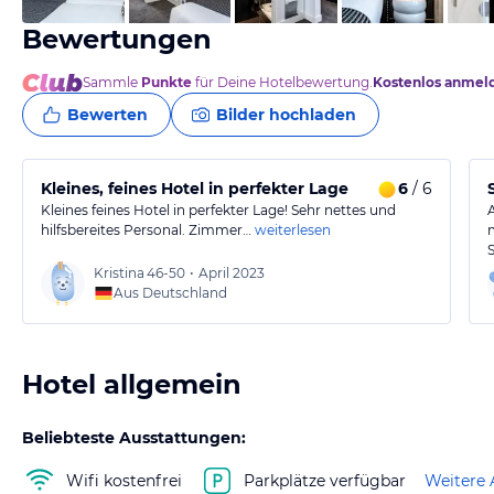
Bewertungen
Sammle
Punkte
für Deine Hotelbewertung.
Kostenlos anmel
Bewerten
Bilder hochladen
Kleines, feines Hotel in perfekter Lage
6
/ 6
Kleines feines Hotel in perfekter Lage! Sehr nettes und
hilfsbereites Personal. Zimmer…
weiterlesen
Kristina
46-50
•
April 2023
Aus Deutschland
Hotel allgemein
Beliebteste Ausstattungen:
Wifi kostenfrei
Parkplätze verfügbar
Weitere 