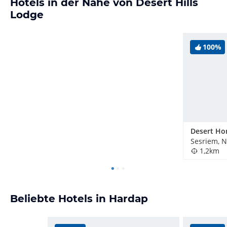
Hotels in der Nähe von Desert Hills
Lodge
100%
Sesriem, 
1,2km
Beliebte Hotels in Hardap