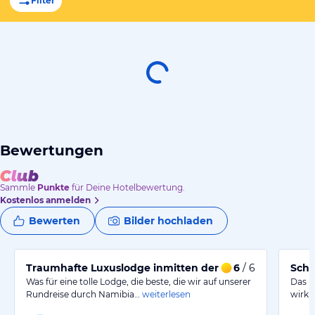
Filter
Bewertungen
Sammle
Punkte
für Deine Hotelbewertung.
Kostenlos anmelden
Bewerten
Bilder hochladen
Traumhafte Luxuslodge inmitten der Namibwüste mit u
6
/ 6
Schö
Was für eine tolle Lodge, die beste, die wir auf unserer
Das H
Rundreise durch Namibia…
weiterlesen
wirkl