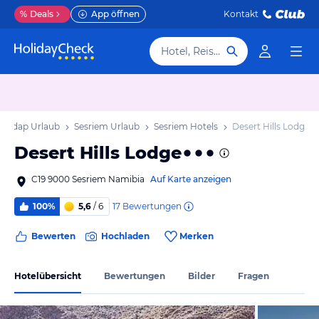
%
Deals
App öffnen
Kontakt
Hotel, Reiseziel
Hardap Urlaub
Sesriem Urlaub
Sesriem Hotels
Desert Hills Lodge
Desert Hills Lodge
C19 9000 Sesriem Namibia
Auf Karte anzeigen
17
Bewertungen
100%
5,6
/ 6
Bewerten
Hochladen
Merken
Hotelübersicht
Bewertungen
Bilder
Fragen