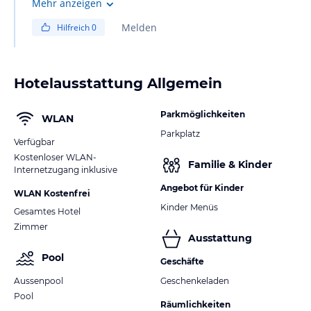
As far as I remember, I saw also ash tray on the privat
Mehr anzeigen
terrace. They have also smoking areas on the main deck.
Melden
Hilfreich
0
Regards Albert
Hotelausstattung Allgemein
Parkmöglichkeiten
WLAN
Parkplatz
Verfügbar
Kostenloser WLAN-
Familie & Kinder
Internetzugang inklusive
Angebot für Kinder
WLAN Kostenfrei
Kinder Menüs
Gesamtes Hotel
Zimmer
Ausstattung
Pool
Geschäfte
Aussenpool
Geschenkeladen
Pool
Räumlichkeiten