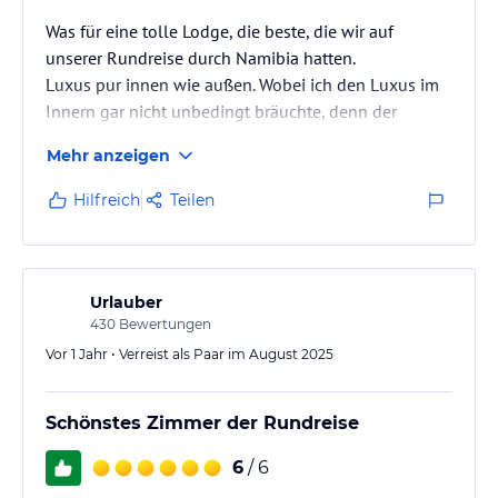
Was für eine tolle Lodge, die beste, die wir auf
unserer Rundreise durch Namibia hatten.
Luxus pur innen wie außen. Wobei ich den Luxus im
Innern gar nicht unbedingt bräuchte, denn der
wirkliche Luxus ist der Blick nach draußen auf die
Mehr anzeigen
Ebene und die Naukluft-Berge. Absolut fantastisch!
Die Desert Hills Lodge ist ein Traum mitten im
Hilfreich
Teilen
Nirgendwo der Namibwüste. Mehrere Häuschen,
genannt Chales, gruppieren sich im Halbkreis links
und rechts des Haupthauses. Die Chalets sind mit
Stroh gedeckt und den Nestern der…
Urlauber
430
Bewertungen
Vor 1 Jahr • Verreist als Paar im August 2025
Schönstes Zimmer der Rundreise
6
/ 6