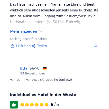
Das Haus macht seinem Namen alle Ehre und liegt
wirklich sehr abgeschieden jenseits einer Buckelpiste
und ca. 40km vom Eingang zum Sesriem/Sossusvlei
Nationalpark entfernt (ca. 30 Min. Fahrzeit).
Die Anlage besteht aus einem Haupthaus und 20
Mehr anzeigen
Hütten, die alle die große Ebene davor überblicken.
(Hütte Nr. 7 liegt am Rand und hat keinen Blick auf
Meilengutschrift erhalten
den spektakulären Sonnenuntergang; Nr. 8 und
Hilfreich
Teilen
höher sind zu empfehlen!)
Die Hütten sind sehr groß und haben ein tolles Bad.
Der Ausblick aus Zimmer, Bett und Bad ist nicht zu…
Utta
(
66-70
)
123
Bewertungen
Vor 1 Jahr • Verreist als Gruppe im Juni 2025
Individuelles Hotel in der Wüste
6
/ 6