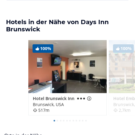
Hotels in der Nähe von Days Inn
Brunswick
100%
100%
Hotel Brunswick Inn
Brunswick, USA
Brunswick
517m
2,7km