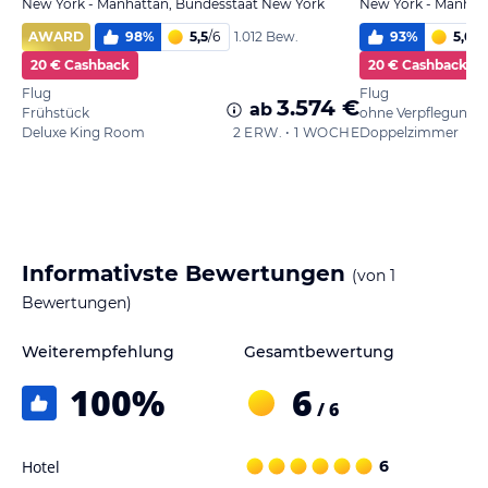
New York - Manhattan, Bundesstaat New York
New York - Manhat
AWARD
98
%
5,5
/
6
93
%
5,0
/
6
1.012 Bew.
20 € Cashback
20 € Cashback
Flug
Flug
3.574 €
ab
Frühstück
ohne Verpflegung
Deluxe King Room
2 ERW. • 1 WOCHE
Doppelzimmer
Informativste Bewertungen
(von
1
Bewertungen)
Weiterempfehlung
Gesamtbewertung
100
%
6
/ 6
Hotel
6