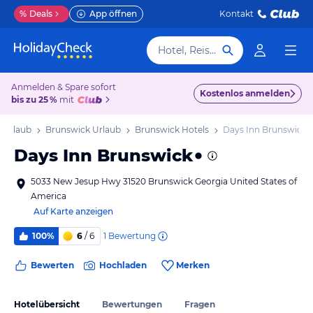
%
Deals
App öffnen
Kontakt
Hotel, Reiseziel
Anmelden & Spare sofort
Kostenlos anmelden
bis zu 25 %
mit
 Urlaub
Brunswick Urlaub
Brunswick Hotels
Days Inn Brunswick
Days Inn Brunswick
5033 New Jesup Hwy 31520 Brunswick Georgia United States of
America
Auf Karte anzeigen
1
Bewertung
100%
6
/ 6
Bewerten
Hochladen
Merken
Hotelübersicht
Bewertungen
Fragen