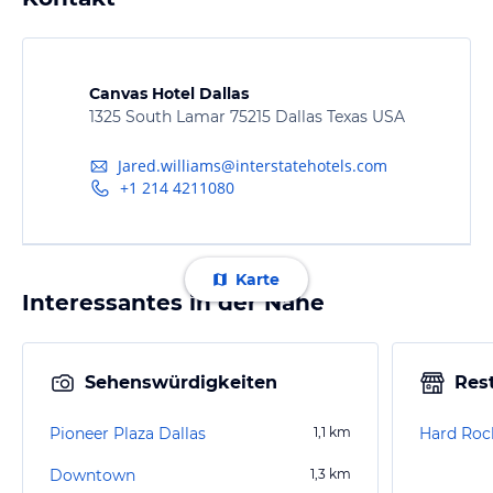
Canvas Hotel Dallas
1325 South Lamar 75215 Dallas Texas USA
Jared.williams@interstatehotels.com
+1 214 4211080
Karte
Interessantes in der Nähe
Sehenswürdigkeiten
Res
Pioneer Plaza Dallas
1,1
km
Hard Roc
Downtown
1,3
km