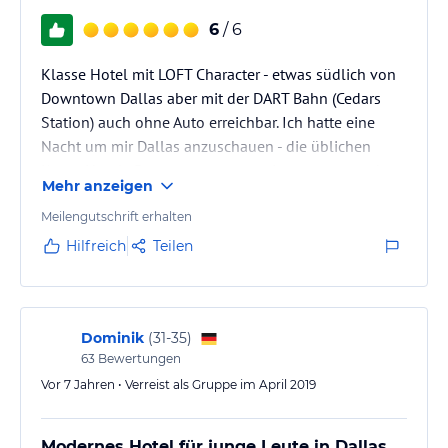
6
/ 6
Klasse Hotel mit LOFT Character - etwas südlich von
Downtown Dallas aber mit der DART Bahn (Cedars
Station) auch ohne Auto erreichbar. Ich hatte eine
Nacht um mir Dallas anzuschauen - die üblichen
KettenHotels Downtown waren mir zu teuer - nach
Mehr anzeigen
ein wenig Umkreissuche mit Bahnanschluss bin ich
auf das Canvas gekommen. Ein echtes Fabrikgebäude
Meilengutschrift erhalten
- die Backsteine sind teilweise offen sichtbar was mit
Hilfreich
Teilen
der Einrichtung zusammen sehr stylisch ist.
topmodernes Bad in Zimmer , bequemes Boxspring
Bett. Rooftop Bar mit…
Dominik
(
31-35
)
63
Bewertungen
Vor 7 Jahren • Verreist als Gruppe im April 2019
Modernes Hotel für junge Leute in Dallas