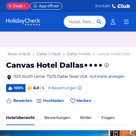
%
Deals
App öffnen
Kontakt
Hotel, Reiseziel
b
Texas Urlaub
Dallas Urlaub
Dallas Hotels
Canvas Hotel Dallas
Canvas Hotel Dallas
1325 South Lamar 75215 Dallas Texas USA
Auf Karte anzeigen
8
Bewertungen
100%
6,0
/ 6
Bewerten
Hochladen
Merken
Hotelübersicht
Bewertungen
Bilder
Fragen