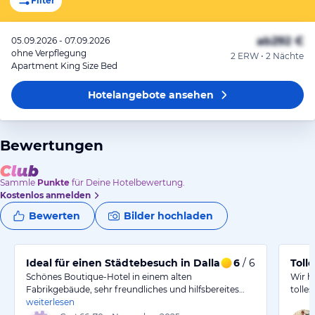
Filter
ab
292 €
05.09.2026 - 07.09.2026
ohne Verpflegung
2 ERW • 2 Nächte
Apartment King Size Bed
Hotelangebote
ansehen
Bewertungen
Sammle
Punkte
für Deine Hotelbewertung.
Kostenlos anmelden
Bewerten
Bilder hochladen
Ideal für einen Städtebesuch in Dallas
6
/ 6
Toll
Schönes Boutique-Hotel in einem alten
Wir h
Fabrikgebäude, sehr freundliches und hilfsbereites…
tolle
weiterlesen