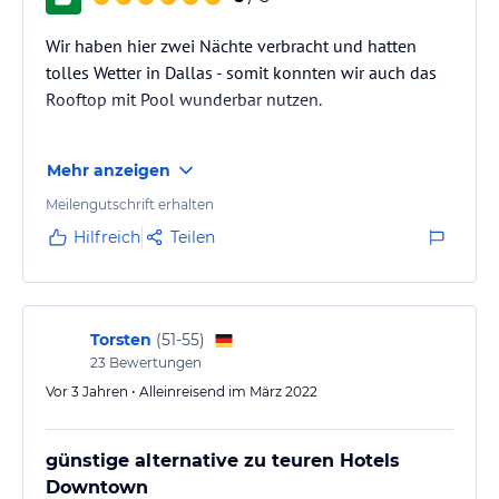
Wir haben hier zwei Nächte verbracht und hatten
tolles Wetter in Dallas - somit konnten wir auch das
Rooftop mit Pool wunderbar nutzen.
Die Zimmer sind wunderbar groß, toll eingerichtet -
Mehr anzeigen
wir hatten ein Zimmer mit Skylineblick. Es gibt einen
Kühlschrank, Kaffeemaschine und Wasser.
Meilengutschrift erhalten
Man zahlt zusätzlich eine sogenannte Resort-Gebühr.
Hilfreich
Teilen
Der Service war sehr gut - alle Mitarbeiter waren sehr
herzlich und bemüht - wir haben uns Wohlgefühlt.
Das Essen war ebenfalls lecker - und vom Preis völlig
Torsten
(
51-55
)
23
Bewertungen
in Ordnung! Wir können…
Vor 3 Jahren • Alleinreisend im März 2022
günstige alternative zu teuren Hotels
Downtown