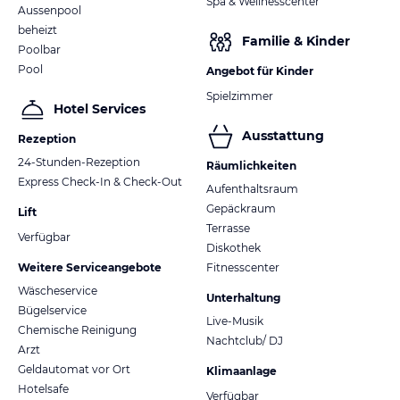
Spa & Wellnesscenter
Aussenpool
beheizt
Familie & Kinder
Poolbar
Pool
Angebot für Kinder
Spielzimmer
Hotel Services
Ausstattung
Rezeption
24-Stunden-Rezeption
Räumlichkeiten
Express Check-In & Check-Out
Aufenthaltsraum
Gepäckraum
Lift
Terrasse
Verfügbar
Diskothek
Weitere Serviceangebote
Fitnesscenter
Wäscheservice
Unterhaltung
Bügelservice
Live-Musik
Chemische Reinigung
Nachtclub/ DJ
Arzt
Geldautomat vor Ort
Klimaanlage
Hotelsafe
Verfügbar