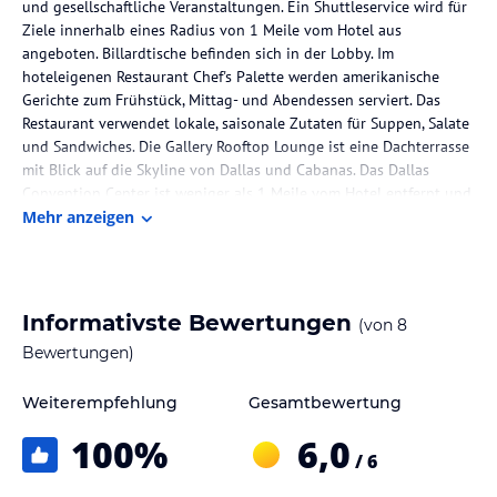
und gesellschaftliche Veranstaltungen. Ein Shuttleservice wird für
Ziele innerhalb eines Radius von 1 Meile vom Hotel aus
angeboten. Billardtische befinden sich in der Lobby. Im
hoteleigenen Restaurant Chef's Palette werden amerikanische
Gerichte zum Frühstück, Mittag- und Abendessen serviert. Das
Restaurant verwendet lokale, saisonale Zutaten für Suppen, Salate
und Sandwiches. Die Gallery Rooftop Lounge ist eine Dachterrasse
mit Blick auf die Skyline von Dallas und Cabanas. Das Dallas
Convention Center ist weniger als 1 Meile vom Hotel entfernt und
der Flughafen Dallas Love Field ist etwa 15 Minuten Fahrtzeit
Mehr anzeigen
entfernt.
Die Lage des Hotels
Das Canvas Hotel Dallas liegt in Dallas, der nächste Flughafen ist
Informativste Bewertungen
(von
8
Dallas - Love Field (DAL).
Bewertungen)
Zimmer / Unterbringung im Hotel
Weiterempfehlung
Gesamtbewertung
Die 76 Nichtraucherzimmer des Hotels befinden sich auf 5 Etagen,
100
%
6,0
die mit einem Aufzug erreichbar sind. Die Zimmer verfügen über
/ 6
einen Safe, einen Kühlschrank, eine Mikrowelle und eine
Tee-/Kaffeemaschine zur Selbstversorgung. Ein Bügeleisen/-brett