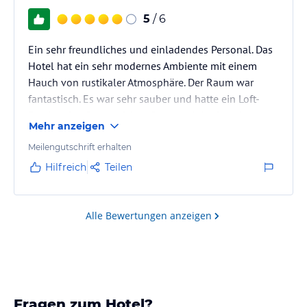
5
/ 6
Ein sehr freundliches und einladendes Personal. Das
Hotel hat ein sehr modernes Ambiente mit einem
Hauch von rustikaler Atmosphäre. Der Raum war
fantastisch. Es war sehr sauber und hatte ein Loft-
Feeling. Der Pool auf dem Dach und die Bar bieten
Mehr anzeigen
eine tolle Atmosphäre, um die Skyline von Dallas zu
sehen.
Meilengutschrift erhalten
Hilfreich
Teilen
Alle Bewertungen anzeigen
Fragen zum Hotel?