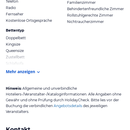
Telefon
Familienzimmer
Radio
Behindertenfreundliche Zimmer
Fernseher
Rollstuhlgerechte Zimmer
Kostenlose Ortsgespräche
Nichtraucherzimmer
Bettentyp
Doppelbett
Kingsize
Queensize
Zustellbett
Schlafsofa
Mehr anzeigen
Hinweis:
Allgemeine und unverbindliche
Hoteliers-/Veranstalter-/Kataloginformationen. Alle Angaben ohne
Gewähr und ohne Prüfung durch HolidayCheck. Bitte lies vor der
Buchung die verbindlichen
Angebotsdetails
des jeweiligen
Veranstalters.
Kontakt