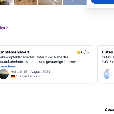
den
Empfehlenswert
6
/ 6
Gutes 
Sehr empfehlenswertes Hotel in der Nähe des
Gutes Ho
Hauptbahnhofes. Saubere und geräumige Zimmer…
Fuß. Zi
weiterlesen
Heike
61-65
•
August 2024
Aus Deutschland
Gesa