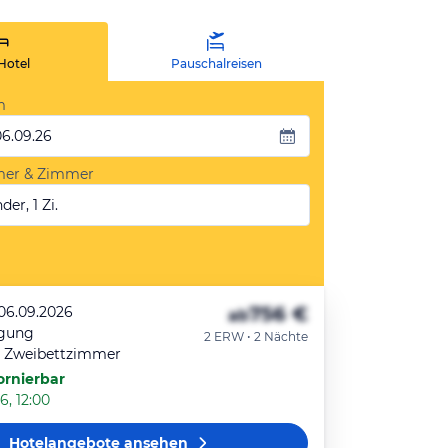
Hotel
Pauschalreisen
m
06.09.26
mer & Zimmer
der, 1 Zi.
756 €
 06.09.2026
ab
egung
2 ERW • 2 Nächte
r Zweibettzimmer
ornierbar
6, 12:00
Hotelangebote
ansehen