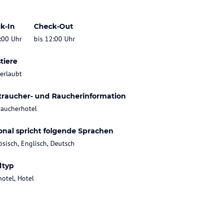
k-In
Check-Out
:00 Uhr
bis 12:00 Uhr
tiere
 erlaubt
traucher- und Raucherinformation
raucherhotel
onal spricht folgende Sprachen
ösisch, Englisch, Deutsch
ltyp
hotel, Hotel