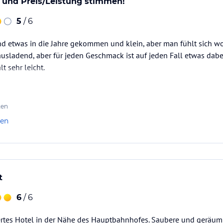
 und Preis/Leistung stimmen!
5
/ 6
d etwas in die Jahre gekommen und klein, aber man fühlt sich wo
 ausladend, aber für jeden Geschmack ist auf jeden Fall etwas dab
t sehr leicht.
ten
len
t
6
/ 6
tes Hotel in der Nähe des Hauptbahnhofes. Saubere und geräum