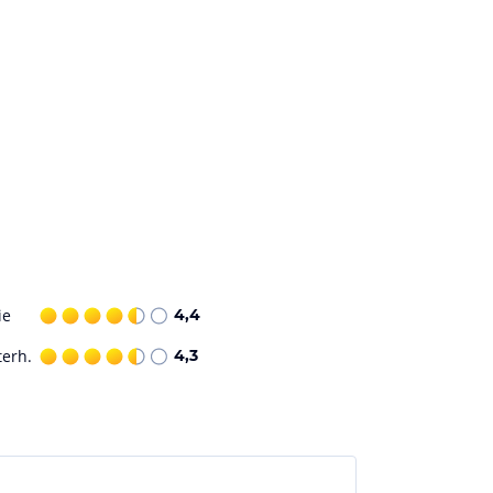
ie
4,4
terh.
4,3