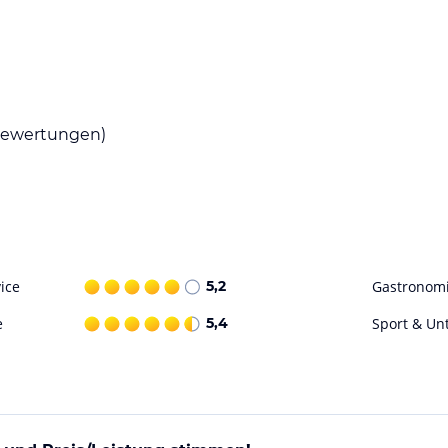
t einem Restaurant und einer Bar. Das
für einen guten Start in den Tag.
ewertungen)
äste entspannen und neue Energie tanken
ohne Gewähr. Bitte lies vor der Buchung die
ice
5,2
Gastronom
e
5,4
Sport & Un