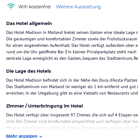
Wifi kostenfrei
Weitere Ausstattung
Das Hotel allgemein
Das Hotel Madison in Mailand bietet seinen Gästen eine ideale Lage
Die geräumigen und komfortablen Zimmer sowie der Frühstücksraum mi
für einen angenehmen Aufenthalt. Das Hotel verfügt außerdem über e
rund um die Uhr geöffnete Bar. Ein kleiner Privatparkplatz steht nach
zentrale Lage ermöglicht es den Gästen, bequem das Stadtzentrum, Re
Die Lage des Hotels
Das Hotel Madison befindet sich in der Nähe des Duca d'Aosta Platze
Das Stadtzentrum von Mailand ist weniger als 1 km entfernt und gut m
erreichen. In der Umgebung gibt es eine Vielzahl von Restaurants und
Zimmer / Unterbringung im Hotel
Das Hotel verfügt über insgesamt 97 Zimmer, die sich auf 4 Etagen v
sind. Die Zimmer sind komfortabel eingerichtet und verfügen über An
Minibar, Schreibtisch und WLAN. Einige Zimmer bieten zudem einen B
stehen ebenfalls zur Verfügung.
Mehr anzeigen