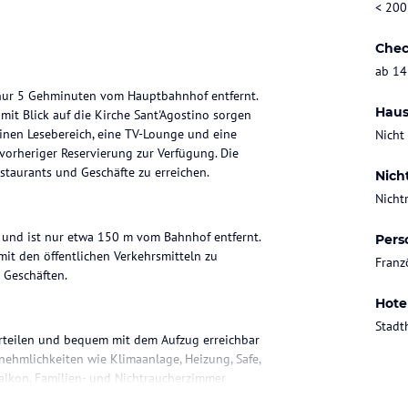
< 200
Chec
ab 14
 nur 5 Gehminuten vom Hauptbahnhof entfernt.
Haus
t Blick auf die Kirche Sant'Agostino sorgen
inen Lesebereich, eine TV-Lounge und eine
Nicht
 vorheriger Reservierung zur Verfügung. Die
staurants und Geschäfte zu erreichen.
Nich
Nicht
s und ist nur etwa 150 m vom Bahnhof entfernt.
Pers
it den öffentlichen Verkehrsmitteln zu
Franz
 Geschäften.
Hote
Stadt
erteilen und bequem mit dem Aufzug erreichbar
nehmlichkeiten wie Klimaanlage, Heizung, Safe,
alkon. Familien- und Nichtraucherzimmer