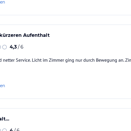
len
 kürzeren Aufenthalt
4,3
/ 6
d netter Service. Licht im Zimmer ging nur durch Bewegung an. Z
len
alt…
4
/ 6