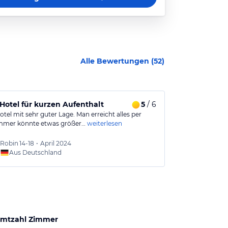
Alle Bewertungen (
52
)
Hotel für kurzen Aufenthalt
5
/ 6
Gutes Hotel
tel mit sehr guter Lage. Man erreicht alles per
Gutes Frühstüc
mmer könnte etwas größer…
weiterlesen
nur durch Bew
Robin
14-18
•
April 2024
Urlaub
Aus Deutschland
mtzahl Zimmer