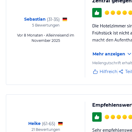
Zentral gelegen
Sebastian
(
31-35
)
Die Hotelzimmer sin
5
Bewertungen
Frühstück ist nicht
Vor 8 Monaten • Alleinreisend im
macht den Aufenthal
November 2025
Mehr anzeigen
Meilengutschrift erhal
Hilfreich
Tei
Empfehlenswer
Heike
(
61-65
)
Sehr empfehlenswer
21
Bewertungen