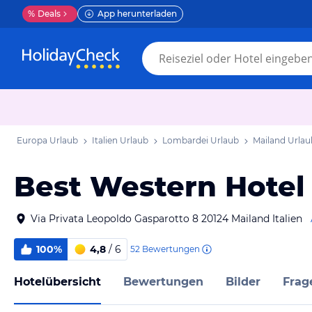
%
Deals
App herunterladen
Europa Urlaub
Italien Urlaub
Lombardei Urlaub
Mailand Urlau
Best Western Hotel
Via Privata Leopoldo Gasparotto 8 20124 Mailand Italien
100%
4,8
/ 6
52
Bewertungen
Hotelübersicht
Bewertungen
Bilder
Frag