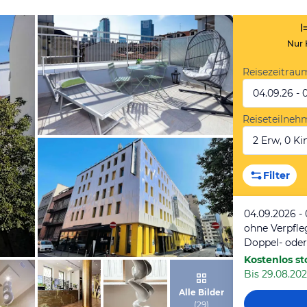
Nur 
Reisezeitrau
04.09.26 - 
Reiseteilneh
2 Erw, 0 Kin
von Expedia
Filter
04.09.2026 -
ohne Verpfl
Doppel- ode
Kostenlos st
Bis 29.08.202
von Expedia
Alle Bilder
(
29
)