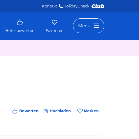
Kontakt
HolidayCheck 
Menü
Hotel bewerten
Favoriten
Bewerten
Hochladen
Merken