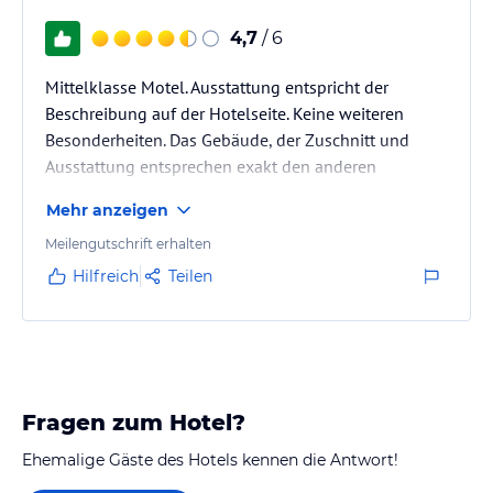
4,7
/ 6
Mittelklasse Motel. Ausstattung entspricht der
Beschreibung auf der Hotelseite. Keine weiteren
Besonderheiten. Das Gebäude, der Zuschnitt und
Ausstattung entsprechen exakt den anderen
Baymount Inns welche ich bereits besucht hatte. Es
Mehr anzeigen
gibt ein kontinentales Frühstück. Der Frühstücksraum
ist sehr klein. Die Gastronomiebewertung bezieht sich
Meilengutschrift erhalten
auf Frühstück. In hundert Meter Entfernung befindet
Hilfreich
Teilen
sich eine gutes All-you-can-eat-buffet.
Fragen zum Hotel?
Ehemalige Gäste des Hotels kennen die Antwort!