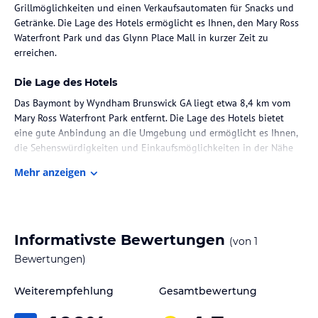
Grillmöglichkeiten und einen Verkaufsautomaten für Snacks und
Getränke. Die Lage des Hotels ermöglicht es Ihnen, den Mary Ross
Waterfront Park und das Glynn Place Mall in kurzer Zeit zu
erreichen.
Die Lage des Hotels
Das Baymont by Wyndham Brunswick GA liegt etwa 8,4 km vom
Mary Ross Waterfront Park entfernt. Die Lage des Hotels bietet
eine gute Anbindung an die Umgebung und ermöglicht es Ihnen,
die Sehenswürdigkeiten und Einkaufsmöglichkeiten in der Nähe
zu erkunden.
Mehr anzeigen
Zimmer / Unterbringung im Hotel
Die Zimmer im Baymont by Wyndham Brunswick GA sind
komfortabel eingerichtet und verfügen über Annehmlichkeiten
Informativste Bewertungen
(von
1
wie eine Mikrowelle und einen Kühlschrank. Jedes Zimmer ist mit
einem 37-Zoll-Flachbild-Kabel-TV, einem Schreibtisch und einem
Bewertungen)
eigenen Badezimmer mit Haartrockner ausgestattet. Für
zusätzlichen Komfort steht Ihnen eine 24-Stunden-Rezeption zur
Weiterempfehlung
Gesamtbewertung
Verfügung.