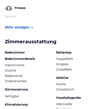
Fitness
Aerobic
Mehr anzeigen
Zimmerausstattung
Badezimmer
Bettentyp
Badezimmerdetails
Doppelbett
Kingsize
Haartrockner
Zustellbett
Dusche
Badewanne
Mobiliar
Toilettenartikel
Küche
Zimmerservice
Schreibtisch
Verfügbar
Haushaltsgeräte
Mikrowelle
Klimatisierung