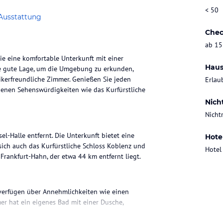
< 50
Ausstattung
Chec
ab 15
ie eine komfortable Unterkunft mit einer
Haus
ine gute Lage, um die Umgebung zu erkunden,
gikerfreundliche Zimmer. Genießen Sie jeden
Erlau
genen Sehenswürdigkeiten wie das Kurfürstliche
Nich
Nicht
l-Halle entfernt. Die Unterkunft bietet eine
Hote
ich auch das Kurfürstliche Schloss Koblenz und
Hotel
Frankfurt-Hahn, der etwa 44 km entfernt liegt.
verfügen über Annehmlichkeiten wie einen
er hat ein eigenes Bad mit einer Dusche,