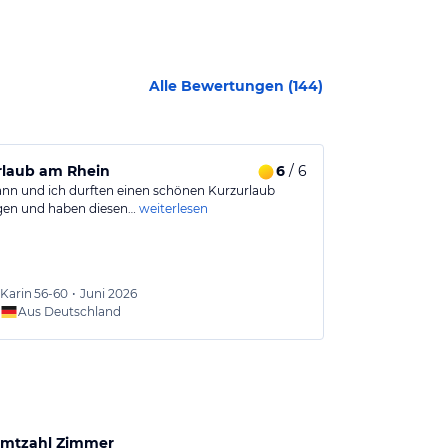
Alle Bewertungen (
144
)
rlaub am Rhein
6
/ 6
Gutes Hotel 
nn und ich durften einen schönen Kurzurlaub
Das Hotel liegt
gen und haben diesen…
weiterlesen
Bahnhof entfer
Karin
56-60
•
Juni 2026
Karl-H
Aus Deutschland
Aus
mtzahl Zimmer