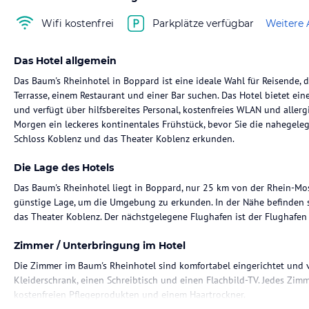
Wifi kostenfrei
Parkplätze verfügbar
Weitere 
Das Hotel allgemein
Das Baum's Rheinhotel in Boppard ist eine ideale Wahl für Reisende, d
Terrasse, einem Restaurant und einer Bar suchen. Das Hotel bietet e
und verfügt über hilfsbereites Personal, kostenfreies WLAN und aller
Morgen ein leckeres kontinentales Frühstück, bevor Sie die nahegele
Schloss Koblenz und das Theater Koblenz erkunden.
Die Lage des Hotels
Das Baum's Rheinhotel liegt in Boppard, nur 25 km von der Rhein-Mose
günstige Lage, um die Umgebung zu erkunden. In der Nähe befinden s
das Theater Koblenz. Der nächstgelegene Flughafen ist der Flughafen 
Zimmer / Unterbringung im Hotel
Die Zimmer im Baum's Rheinhotel sind komfortabel eingerichtet und 
Kleiderschrank, einen Schreibtisch und einen Flachbild-TV. Jedes Zimm
kostenfreien Pflegeprodukten und einem Haartrockner.