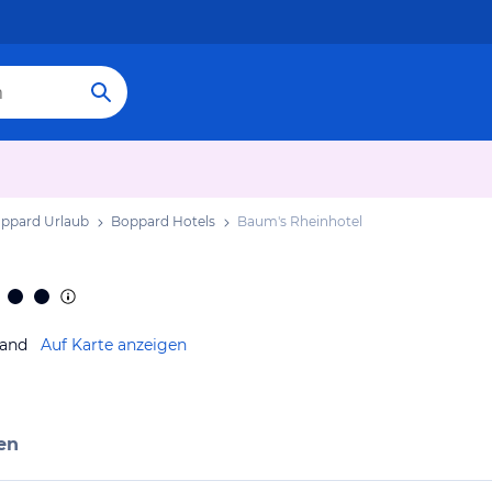
ppard Urlaub
Boppard Hotels
Baum's Rheinhotel
land
Auf Karte anzeigen
en