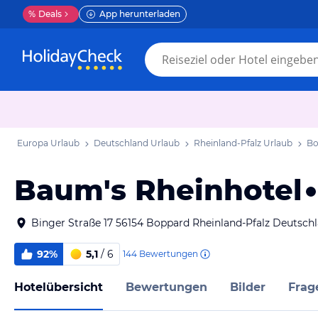
%
Deals
App herunterladen
Europa Urlaub
Deutschland Urlaub
Rheinland-Pfalz Urlaub
Bo
Baum's Rheinhotel
Binger Straße 17 56154 Boppard Rheinland-Pfalz Deutsch
92%
5,1
/ 6
144
Bewertungen
Hotelübersicht
Bewertungen
Bilder
Frag