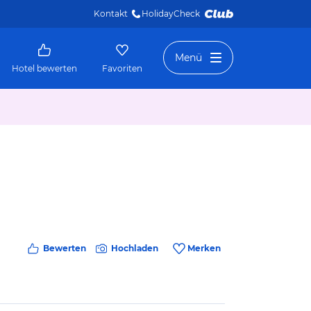
Kontakt
HolidayCheck 
Menü
Hotel bewerten
Favoriten
Bewerten
Hochladen
Merken