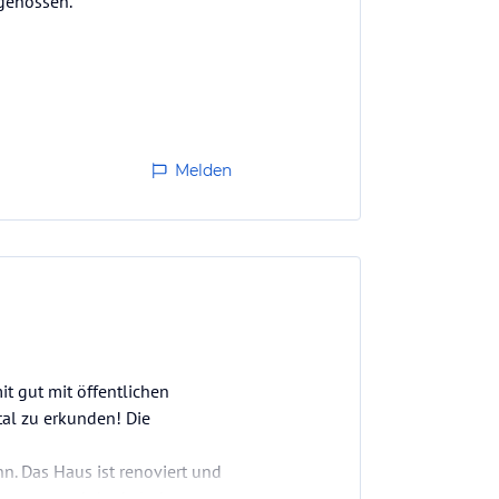
genossen.
Melden
it gut mit öffentlichen
tal zu erkunden! Die
nn. Das Haus ist renoviert und
Zimmer gut abdunkeln kann.