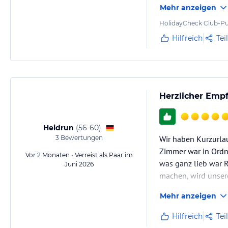
Mehr anzeigen
Hervorzuheben ist
HolidayCheck Club-Pu
Hilfreich
Tei
Herzlicher Emp
Heidrun
(
56-60
)
3
Bewertungen
Wir haben Kurzurla
Zimmer war in Ordn
Vor 2 Monaten • Verreist als Paar im
was ganz lieb war R
Juni 2026
machen, wird unser
Auch keinerlei Lär
Mehr anzeigen
Wir danken Diana u
Hilfreich
Tei