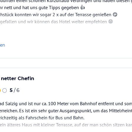
durften einen schönen Kurzurlaub verbringen und haben diesen 
ehr nett und hat uns gute Tipps gegeben 👍
ühstück konnten wir sogar 2 x auf der Terrasse genießen 😋
t gefallen und wir können das Hotel weiter empfehlen 😁
len
 netter Chefin
5
/ 6
Bad Salzig und ist nur ca. 100 Meter vom Bahnhof entfernt und som
erreichen. Es ist ein sehr guter Ausgangspunkt, um das Mittelrhein
eichzeitig als Fahrschein für Bus und Bahn.
ein älteres Haus mit kleiner Terrasse, auf der man schön sitzen ka
etail ausgestattet. Die Fenster haben Rollläden, sodass man das 