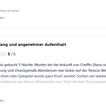
…
nkte erhalten
len
fang und angenehmer Aufenthalt
5
/ 6
ub gebucht 3 Nächte. Wurden bei der Ankunft von Cheffin Diana s
ung und Zweckgemäß. Abendessen war lecker auf der Terasse. Beim
ührei oder Spiegelei wurde ganz frisch serviert. Sollten wir wied
e Addresse das Baums Rheinhotel sein. Sind mit dem Zug angereis
m vom Bahnhof.
nd ihrem Team, für den schönen…
len