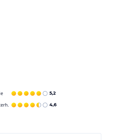
ie
5,2
terh.
4,6