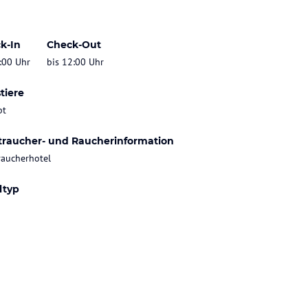
k-In
Check-Out
:00 Uhr
bis 12:00 Uhr
tiere
bt
traucher- und Raucherinformation
raucherhotel
ltyp