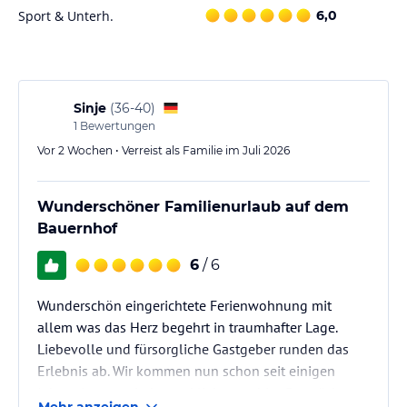
Sport & Unterh.
6,0
Sinje
(
36-40
)
1
Bewertungen
Vor 2 Wochen • Verreist als Familie im Juli 2026
Wunderschöner Familienurlaub auf dem
Bauernhof
6
/ 6
Wunderschön eingerichtete Ferienwohnung mit
allem was das Herz begehrt in traumhafter Lage.
Liebevolle und fürsorgliche Gastgeber runden das
Erlebnis ab. Wir kommen nun schon seit einigen
Jahren immer wieder und lieben es hier. Der nächste
Mehr anzeigen