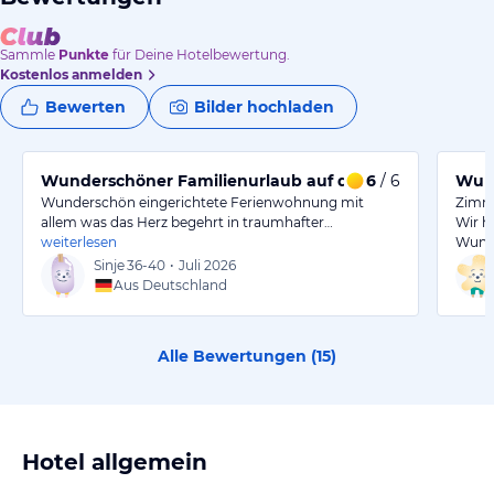
Sammle
Punkte
für Deine Hotelbewertung.
Kostenlos anmelden
Bewerten
Bilder hochladen
Wunderschöner Familienurlaub auf dem Bauernhof
6
/ 6
Wund
Wunderschön eingerichtete Ferienwohnung mit
Zimm
allem was das Herz begehrt in traumhafter…
Wir h
weiterlesen
Wunde
Sinje
36-40
•
Juli 2026
Aus Deutschland
Alle Bewertungen (
15
)
Hotel allgemein