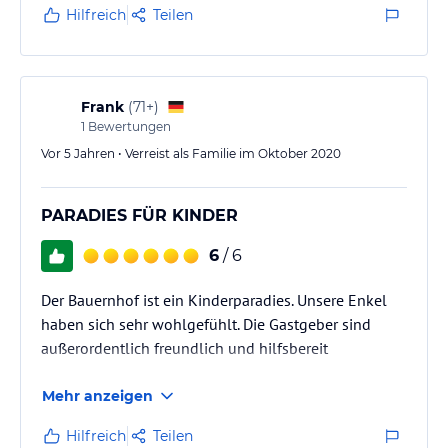
unmittelbarer Nähe. Wenig befahrene Straßen zum
Hilfreich
Teilen
Radeln und Laufen in der Nähe.
Frank
(
71+
)
1
Bewertungen
Vor 5 Jahren • Verreist als Familie im Oktober 2020
PARADIES FÜR KINDER
6
/ 6
Der Bauernhof ist ein Kinderparadies. Unsere Enkel
haben sich sehr wohlgefühlt. Die Gastgeber sind
außerordentlich freundlich und hilfsbereit
Mehr anzeigen
Hilfreich
Teilen