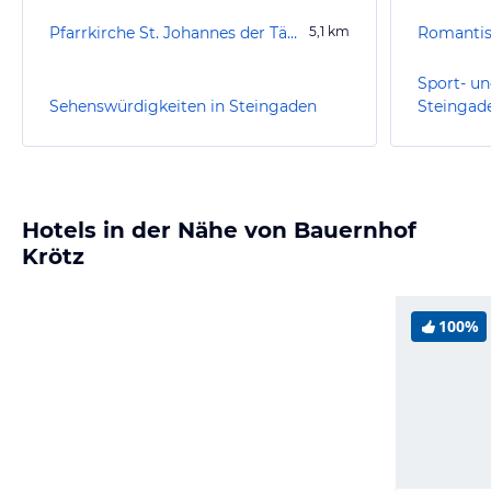
Pfarrkirche St. Johannes der Täufer
5,1
km
Romantis
Sport- un
Sehenswürdigkeiten in Steingaden
Steingad
Hotels in der Nähe von Bauernhof
Krötz
100%