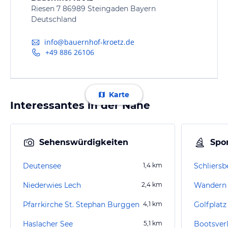
Riesen 7 86989 Steingaden Bayern
Deutschland
info@bauernhof-kroetz.de
+49 886 26106
Karte
Interessantes in der Nähe
Sehenswürdigkeiten
Spor
Deutensee
1,4
km
Schliers
Niederwies Lech
2,4
km
Wandern 
Pfarrkirche St. Stephan Burggen
4,1
km
Golfplatz
Haslacher See
5,1
km
Bootsver