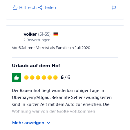
Hilfreich
Teilen
Volker
(
51-55
)
2
Bewertungen
Vor 6 Jahren • Verreist als Familie im Juli 2020
Urlaub auf dem Hof
6
/ 6
Der Bauernhof liegt wunderbar ruhiger Lage in
Oberbayern/Allgäu. Bekannte Sehenswürdigkeiten
sind in kurzer Zeit mit dem Auto zur erreichen. Die
Wohnung war von der Größe vollkommen
ausreichend. Die Familie Krötz ist sehr nett und
Mehr anzeigen
hilfsbereit. Verschiedene Weiher zum Baden sind in