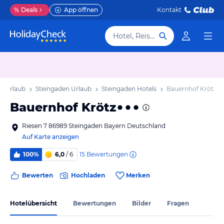
%
Deals
App öffnen
Kontakt
Hotel, Reiseziel
n Urlaub
Steingaden Urlaub
Steingaden Hotels
Bauernhof Krötz
Bauernhof Krötz
Riesen 7 86989 Steingaden Bayern Deutschland
Auf Karte anzeigen
15
Bewertungen
100%
6,0
/ 6
Bewerten
Hochladen
Merken
Hotelübersicht
Bewertungen
Bilder
Fragen