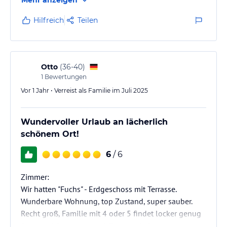
Urlaub ist schon geplant. Gerade auf für Kinder ein
wundervolles Erlebnis mit verschiedenen Tieren,
Hilfreich
Teilen
einer Stallzeit zum mithelfen und vielen
Spielmöglichkeiten.
Otto
(
36-40
)
1
Bewertungen
Vor 1 Jahr • Verreist als Familie im Juli 2025
Wundervoller Urlaub an lächerlich
schönem Ort!
6
/ 6
Zimmer:
Wir hatten "Fuchs" - Erdgeschoss mit Terrasse.
Wunderbare Wohnung, top Zustand, super sauber.
Recht groß, Familie mit 4 oder 5 findet locker genug
Platz und Privatsphäre (2 Toiletten!). Postkartenblick