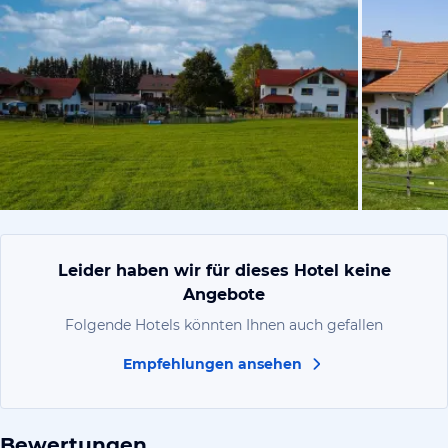
vom Hoteli
Leider haben wir für dieses Hotel keine
Angebote
Folgende Hotels könnten Ihnen auch gefallen
Empfehlungen ansehen
Bewertungen