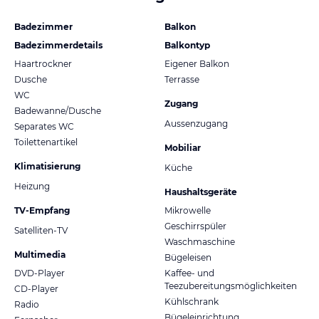
Badezimmer
Balkon
Badezimmerdetails
Balkontyp
Haartrockner
Eigener Balkon
Dusche
Terrasse
WC
Zugang
Badewanne/Dusche
Aussenzugang
Separates WC
Toilettenartikel
Mobiliar
Klimatisierung
Küche
Heizung
Haushaltsgeräte
TV-Empfang
Mikrowelle
Geschirrspüler
Satelliten-TV
Waschmaschine
Multimedia
Bügeleisen
DVD-Player
Kaffee- und
Teezubereitungsmöglichkeiten
CD-Player
Kühlschrank
Radio
Bügeleinrichtung