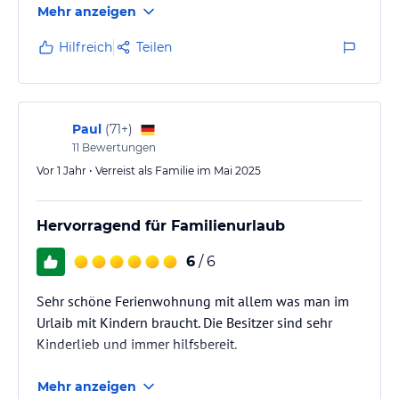
Mehr anzeigen
beim Frühstück auf der Terrasse.
Hilfreich
Teilen
Gastgeber*innen:
Die Familie Krötz ist super! Wir konnten, nicht nur
durch die täglichen Stallrunden, quasi am
Familienleben teilhaben. Wenn ihr im Duden guckt -
Paul
(
71+
)
unter Gastfreundschaft steht "Familie Krötz,
11
Bewertungen
Steingaden" als Definition.
Vor 1 Jahr • Verreist als Familie im Mai 2025
Umgebung:
Hervorragend für Familienurlaub
Wirklich wie man es sich…
6
/ 6
Sehr schöne Ferienwohnung mit allem was man im
Urlaib mit Kindern braucht. Die Besitzer sind sehr
Kinderlieb und immer hilfsbereit.
Mehr anzeigen