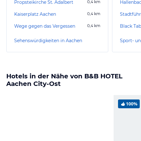
Propsteikirche St. Adalbert
0,4
km
Hallenbad
Kaiserplatz Aachen
0,4
km
Stadtfüh
Wege gegen das Vergessen
0,4
km
Black Tab
Sehenswürdigkeiten in Aachen
Sport- un
Hotels in der Nähe von B&B HOTEL
Aachen City-Ost
100%