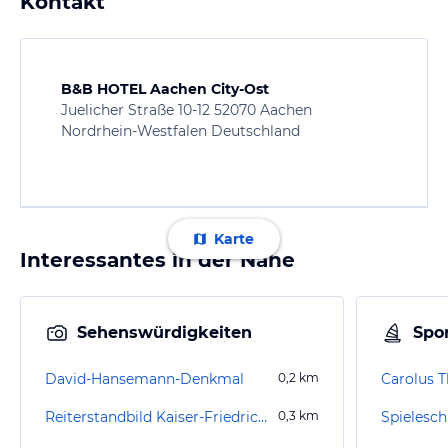
Kontakt
B&B HOTEL Aachen City-Ost
Juelicher Straße 10-12 52070 Aachen
Nordrhein-Westfalen Deutschland
Karte
Interessantes in der Nähe
Sehenswürdigkeiten
Spor
David-Hansemann-Denkmal
0,2
km
Carolus 
Reiterstandbild Kaiser-Friedrich III
0,3
km
Spieleschi