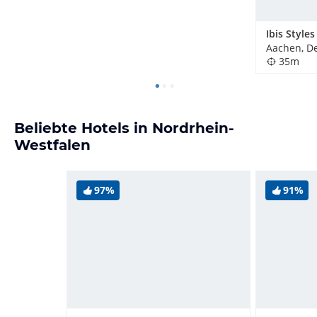
Aachen, D
35m
Beliebte Hotels in Nordrhein-
Westfalen
97%
91%