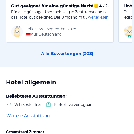
Gut geeignet für eine günstige Nacht im Zentrum
4
/ 6
Hohe
Für eine günstige Übernachtung in Zentrumsnähe ist
Das H
das Hotel gut geeignet. Der Umgang mit…
weiterlesen
jegli
Felix
31-35
•
September 2025
Aus Deutschland
Alle Bewertungen (
203
)
Hotel allgemein
Beliebteste Ausstattungen:
Wifi kostenfrei
Parkplätze verfügbar
Weitere Ausstattung
Gesamtzahl Zimmer