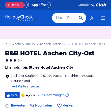
%
Deals
App öffnen
Kontakt
Hotel, Reiseziel
rlaub
Aachen Urlaub
Aachen Hotels
B&B HOTEL Aachen City-Ost
B&B HOTEL Aachen City-Ost
Ehemals:
ibis Styles Hotel Aachen City
Juelicher Straße 10-12 52070 Aachen Nordrhein-Westfalen
Deutschland
Auf Karte anzeigen
203
Bewertungen
98%
4,2
/ 6
Bewerten
Hochladen
Merken