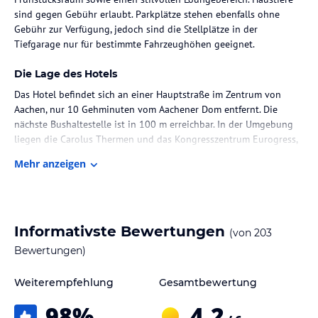
sind gegen Gebühr erlaubt. Parkplätze stehen ebenfalls ohne
Gebühr zur Verfügung, jedoch sind die Stellplätze in der
Tiefgarage nur für bestimmte Fahrzeughöhen geeignet.
Die Lage des Hotels
Das Hotel befindet sich an einer Hauptstraße im Zentrum von
Aachen, nur 10 Gehminuten vom Aachener Dom entfernt. Die
nächste Bushaltestelle ist in 100 m erreichbar. In der Umgebung
liegen die Carolus Thermen und das Kongresszentrum Eurogress,
die beide in 5 Gehminuten erreichbar sind.
Mehr anzeigen
Zimmer / Unterbringung im Hotel
Die Zimmer sind modern und komfortabel eingerichtet, verfügen
über ein Doppelbett oder ein Queensize-Bett sowie über eine
Informativste Bewertungen
(von
203
Tee-/Kaffeemaschine. Zur Standardausstattung gehören ein
Schreibtisch, ein Flachbild-TV mit kostenlosen Sport- und
Bewertungen)
Filmkanälen, kostenloses WLAN sowie ein Badezimmer mit Dusche
und Haartrockner. Die Zimmer zeichnen sich durch eine
Weiterempfehlung
Gesamtbewertung
einzigartige Beleuchtung und farbenfrohes Dekor aus.
98
%
4,2