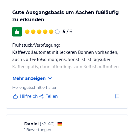
Gute Ausgangsbasis um Aachen fußläufig
zu erkunden
5
/ 6
Frühstück/Verpflegung:
Kaffeevollautomat mit leckeren Bohnen vorhanden,
auch CoffeeToGo morgens. Sonst ist ist tagsüber
Kaffee gratis, dann allerdings zum Selbst aufbrühen
in drei verschiedenen Stärken. Frühstückssaal
Mehr anzeigen
modern-bunt, gute Auswahl (auch regionales Brot). Es
gibt einen Norma-Supermarkt um die Ecke, der
Meilengutschrift erhalten
allerdings recht schmuddelig ist.
Hilfreich
Teilen
Lage:
Entfernung zum Dom nur 900m, wer den Wegweisern
folgt und nicht GoogleMaps schafft es gemütlich in
zehn Gehminuten. Parken am Wochenende ab 14 Uhr
Daniel
(
36-40
)
1
Bewertungen
in der Umgebung…