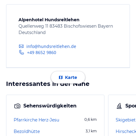
Alpenhotel Hundsreitlehen
Quellenweg 11 83483 Bischofswiesen Bayern
Deutschland
info@hundsreitlehen.de
+49 8652 9860
Karte
Interessantes in der Nähe
Sehenswürdigkeiten
Spor
Pfarrkirche Herz-Jesu
0,6
km
Skigebie
Bezoldhütte
3,1
km
Hirscheck