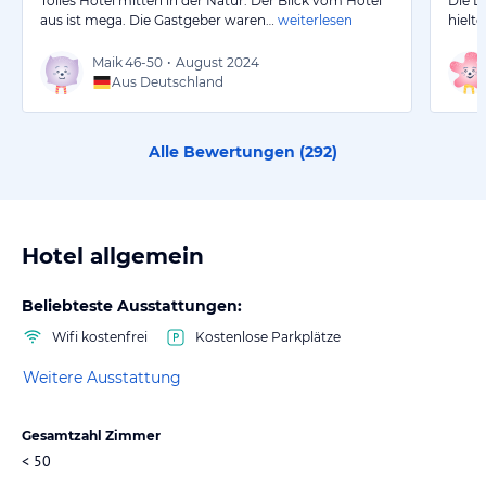
Tolles Hotel mitten in der Natur. Der Blick vom Hotel
Die L
aus ist mega. Die Gastgeber waren…
weiterlesen
hielt
Maik
46-50
•
August 2024
Aus Deutschland
Alle Bewertungen (
292
)
Hotel allgemein
Beliebteste Ausstattungen:
Wifi kostenfrei
Kostenlose Parkplätze
Weitere Ausstattung
Gesamtzahl Zimmer
< 50