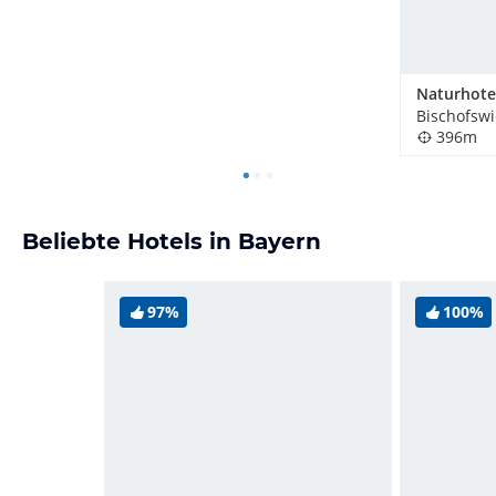
Bischofsw
396m
Beliebte Hotels in Bayern
97%
100%