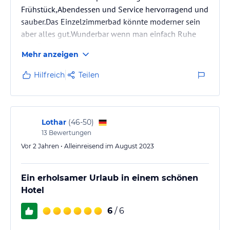
Frühstück,Abendessen und Service hervorragend und
sauber.Das Einzelzimmerbad könnte moderner sein
aber alles gut.Wunderbar wenn man einfach Ruhe
und Entdpannung braucht.
Mehr anzeigen
Wandergebiet rundum sehr gut
Hilfreich
Teilen
Lothar
(
46-50
)
13
Bewertungen
Vor 2 Jahren • Alleinreisend im August 2023
Ein erholsamer Urlaub in einem schönen
Hotel
6
/ 6