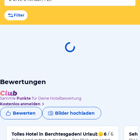
Filter
Bewertungen
Sammle
Punkte
für Deine Hotelbewertung.
Kostenlos anmelden
Bewerten
Bilder hochladen
Tolles Hotel in Berchtesgaden! Urlaub pur!
6
/ 6
Sehr