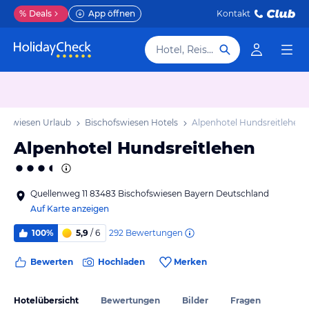
%
Deals
App öffnen
Kontakt
Hotel, Reiseziel
ofswiesen Urlaub
Bischofswiesen Hotels
Alpenhotel Hundsreitlehen
Alpenhotel Hundsreitlehen
Quellenweg 11 83483 Bischofswiesen Bayern Deutschland
Auf Karte anzeigen
292
Bewertungen
100%
5,9
/ 6
Bewerten
Hochladen
Merken
Hotelübersicht
Bewertungen
Bilder
Fragen