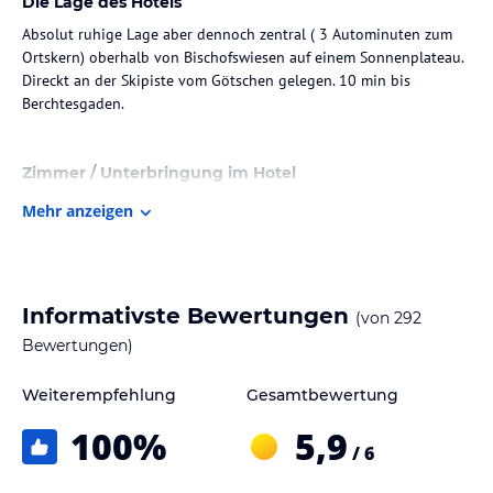
Die Lage des Hotels
Absolut ruhige Lage aber dennoch zentral ( 3 Autominuten zum
Ortskern) oberhalb von Bischofswiesen auf einem Sonnenplateau.
Direckt an der Skipiste vom Götschen gelegen. 10 min bis
Berchtesgaden.
Zimmer / Unterbringung im Hotel
Alle Komfort-Zimmer haben alle Dusche /WC, Telefon, TV, Balkon
Mehr anzeigen
teilweise Minibar, Doppelwaschbecken,und gemütliche Sitzecke.
Romantik-, Kuschelzimmer und Familiennester (Schnarcherzimmer)
Informativste Bewertungen
(von
292
5 Einzelzimmer, 16 Doppelzimmer, 3 Suiten bzw. Familiennester
Bewertungen)
Gastronomie im Hotel
Weiterempfehlung
Gesamtbewertung
Lassen auch Sie sich von unserer bekannt guten Küche in
100
%
5,9
unserem Panoramarestaurant verzaubern
/ 6
Sport und Unterhaltung