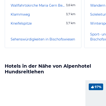
Wallfahrtskirche Maria Gern Berchtesgaden
3,6
km
Wandern 
Klammweg
3,7
km
Soleleit
Kneifelspitze
3,7
km
Wintersp
Sport- un
Sehenswürdigkeiten in Bischofswiesen
Bischofs
Hotels in der Nähe von Alpenhotel
Hundsreitlehen
97%