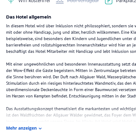
Wifi kostenfrei
Pool verfügbar
Parkplät
Das Hotel allgemein
In diesem Hotel wird über Inklusion nicht philosophiert, sondern sie w
mit oder ohne Handicap, jung und älter, herzlich willkommen. Eine 
beispielsweise, sind besonders den Kindern und Jugendlichen unter 
barrierefreien und rollstuhlgerechten Innenarchitektur wird hier an j
beschäftigt das Hotel Mitarbeiter mit Handicap und lebt Inklusion somi
Mit einer ungewöhnlichen und besonderen Innenausstattung setzt das
der Wow-Effekt die Gäste begeistern. Mitten in Zentrumslage betreten
die Sinne berühren wird. Der Duft nach Allgäuer Wald, Wasserplätscher
Stimulation durch ein riesiges hinterleuchtetes Wandmotiv, das den A
überdimensionale Deckenleuchte in Form einer Baumwurzel versetzen 
im Herzen von Kempten befindet. Entschleunigung mitten in der Stadt
Das Ausstattungskonzept thematisiert die markantesten und wichtigs
ist den Waldfrüchten der Allgäuer Wälder gewidmet, das Foyer dem W
inspirierend und weckt unsere Sinne. Im Allgäu Art Hotel wird Hotel z
Etagen haben die Themen „Stadt Kempten“, „Allgäuer Berge“ und „Allg
Mehr anzeigen
sich eine barrierefreie Wellnesslandschaft, welche in der Ausstattun