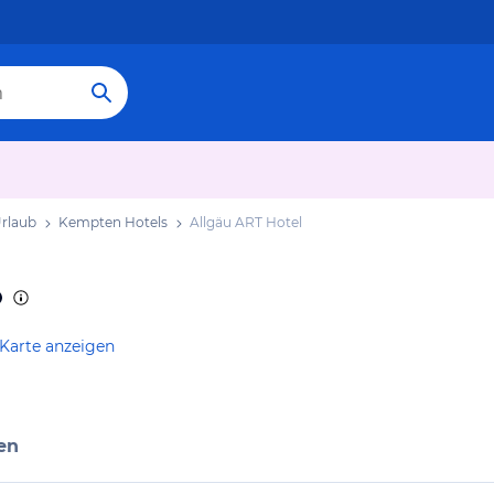
rlaub
Kempten Hotels
Allgäu ART Hotel
 Karte anzeigen
en