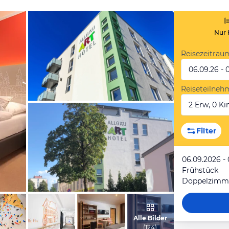
Nur 
Reisezeitrau
06.09.26 - 
Reiseteilneh
2 Erw, 0 Kin
vom Hotelier, Dezember 2016
Filter
06.09.2026 -
Frühstück
von Ralf, August 2023
Alle Bilder
(
124
)