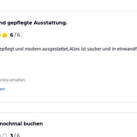
nd gepflegte Ausstattung.
immer.
6
/ 6
ten:
gepflegt und modern ausgestattet. Alles ist sauber und in einwandf
gerichten mit Suppe oder Salat.
nkte erhalten
len
 nochmal buchen
3
/ 6