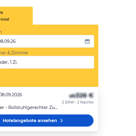
Hotel
m
08.09.26
mer & Zimmer
der, 1 Zi.
326 €
 08.09.2026
ab
2 ERW • 2 Nächte
Doppelzimmer - Rollstuhlgerechter Zugang
Hotelangebote
ansehen