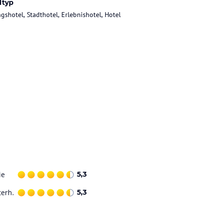
ltyp
gshotel, Stadthotel, Erlebnishotel, Hotel
ie
5,3
terh.
5,3