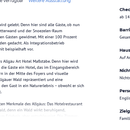
ze verfügbar
Weitere Ausstattung
Chec
ab 14
ird gelebt. Denn hier sind alle Gäste, ob nun
Barri
Kletterwand und der Snoezelen-Raum
den Gästen gewidmet. Mit einer 100 Prozent
Gesam
eden gedacht. Als Integrationsbetrieb
t beispielhaft vor.
Haus
Auf A
 Allgäu Art Hotel Maßstäbe. Denn hier wird
 die Gäste ein Hotel, das im Eingangsbereich
Nich
n in der Mitte des Foyers und visuelle
Nicht
llgäuer Wald repräsentiert und eine
den Gast in ein Naturerlebnis – obwohl er sich
Pers
.
Engli
ten Merkmale des Allgäus: Das Hotelrestaurant
ald, denn ein Wald wirkt beruhigend,
Ziel
um Erlebnis, aber entschleunigt. Die Zimmer-
Famil
äuer Seenlandschaft“. Auf dem Dach befindet
g dem Titel „Bergwald“ gewidmet wurde und