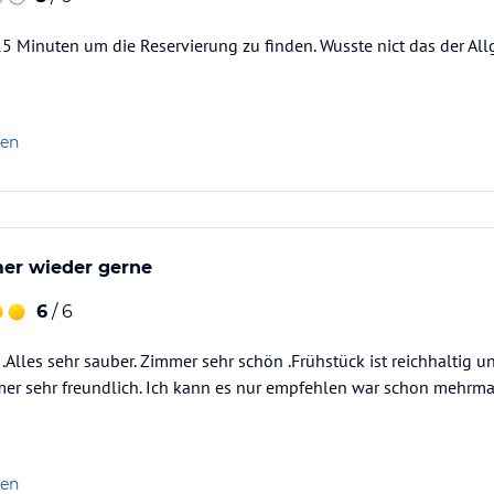
5 Minuten um die Reservierung zu finden. Wusste nict das der Allg
ataloginformationen. Alle Angaben ohne
uchung die verbindlichen
Angebotsdetails
des
len
er wieder gerne
6
/ 6
.Alles sehr sauber. Zimmer sehr schön .Frühstück ist reichhaltig 
mer sehr freundlich. Ich kann es nur empfehlen war schon mehrmal
len