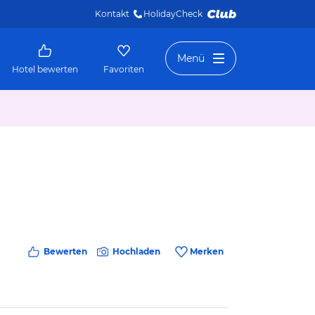
Kontakt
HolidayCheck 
Menü
Hotel bewerten
Favoriten
Bewerten
Hochladen
Merken