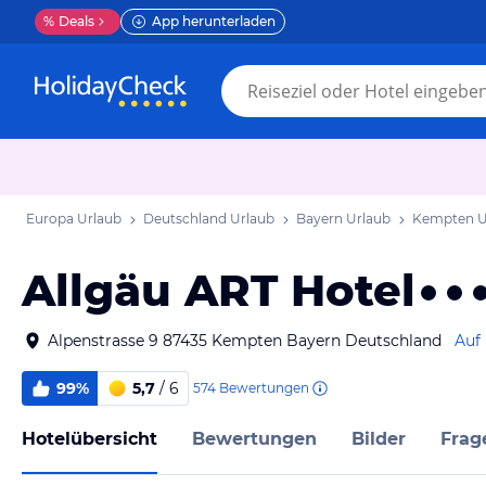
%
Deals
App herunterladen
Europa Urlaub
Deutschland Urlaub
Bayern Urlaub
Kempten U
Allgäu ART Hotel
Alpenstrasse 9 87435 Kempten Bayern Deutschland
Auf
99%
5,7
/ 6
574
Bewertungen
Hotelübersicht
Bewertungen
Bilder
Frag