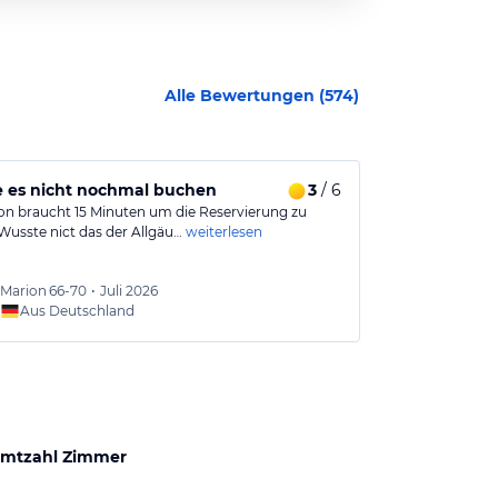
Alle Bewertungen (
574
)
 es nicht nochmal buchen
3
/ 6
Ich komme 
on braucht 15 Minuten um die Reservierung zu
Sehr schönes H
 Wusste nict das der Allgäu…
weiterlesen
.Frühstück ist 
Marion
66-70
•
Juli 2026
Eva-Ma
Aus Deutschland
Aus
mtzahl Zimmer