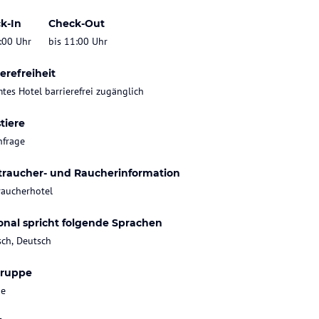
k-In
Check-Out
:00 Uhr
bis 11:00 Uhr
erefreiheit
tes Hotel barrierefrei zugänglich
tiere
nfrage
traucher- und Raucherinformation
raucherhotel
onal spricht folgende Sprachen
sch, Deutsch
gruppe
ie