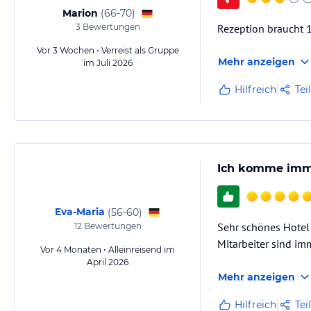
Marion
(
66-70
)
3
Bewertungen
Rezeption braucht 1
Hinweis:
Allgemeine und unverbindliche Hoteliers-/Veranstalter-/K
Gewähr und ohne Prüfung durch HolidayCheck. Bitte lies vor der B
Vor 3 Wochen • Verreist als Gruppe
jeweiligen Veranstalters.
Mehr anzeigen
im Juli 2026
Hilfreich
Tei
Ich komme imm
Eva-Maria
(
56-60
)
Sehr schönes Hotel 
12
Bewertungen
Mitarbeiter sind im
Vor 4 Monaten • Alleinreisend im
April 2026
Mehr anzeigen
Hilfreich
Tei