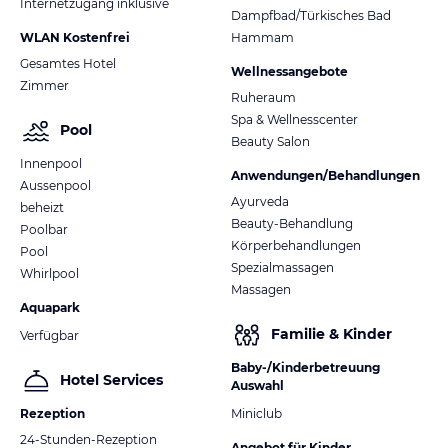
Internetzugang inklusive
Dampfbad/Türkisches Bad
WLAN Kostenfrei
Hammam
Gesamtes Hotel
Wellnessangebote
Zimmer
Ruheraum
Spa & Wellnesscenter
Pool
Beauty Salon
Innenpool
Anwendungen/Behandlungen
Aussenpool
Ayurveda
beheizt
Beauty-Behandlung
Poolbar
Körperbehandlungen
Pool
Spezialmassagen
Whirlpool
Massagen
Aquapark
Familie & Kinder
Verfügbar
Baby-/Kinderbetreuung
Hotel Services
Auswahl
Rezeption
Miniclub
24-Stunden-Rezeption
Angebot für Kinder