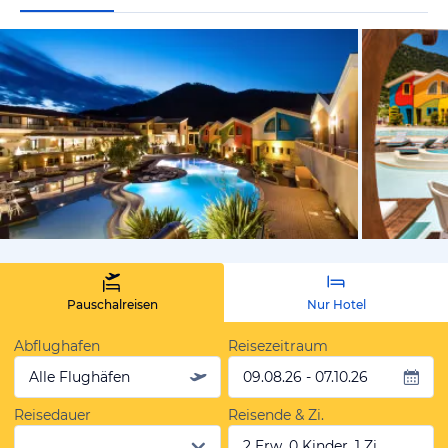
vom Hotelie
Pauschalreisen
Nur Hotel
Abflughafen
Reisezeitraum
Alle Flughäfen
09.08.26 - 07.10.26
Reisedauer
Reisende & Zi.
2 Erw, 0 Kinder, 1 Zi.