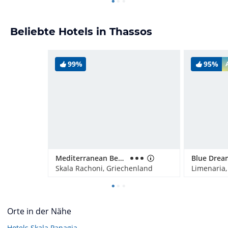
Beliebte Hotels in Thassos
99%
95%
Mediterranean Beach Hotel
Blue Drea
Skala Rachoni, Griechenland
Limenaria,
Orte in der Nähe
Hotels
Skala Panagia