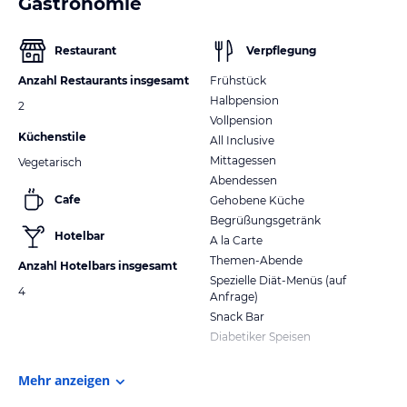
Gastronomie
Restaurant
Verpflegung
Anzahl Restaurants insgesamt
Frühstück
Halbpension
2
Vollpension
Küchenstile
All Inclusive
Mittagessen
Vegetarisch
Abendessen
Cafe
Gehobene Küche
Begrüßungsgetränk
Hotelbar
A la Carte
Themen-Abende
Anzahl Hotelbars insgesamt
Spezielle Diät-Menüs (auf
4
Anfrage)
Snack Bar
Diabetiker Speisen
Mehr anzeigen