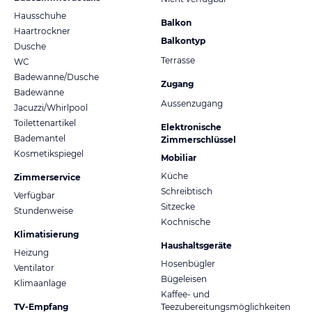
Hausschuhe
Balkon
Haartrockner
Balkontyp
Dusche
Terrasse
WC
Badewanne/Dusche
Zugang
Badewanne
Aussenzugang
Jacuzzi/Whirlpool
Toilettenartikel
Elektronische
Bademantel
Zimmerschlüssel
Kosmetikspiegel
Mobiliar
Küche
Zimmerservice
Schreibtisch
Verfügbar
Sitzecke
Stundenweise
Kochnische
Klimatisierung
Haushaltsgeräte
Heizung
Hosenbügler
Ventilator
Bügeleisen
Klimaanlage
Kaffee- und
TV-Empfang
Teezubereitungsmöglichkeiten