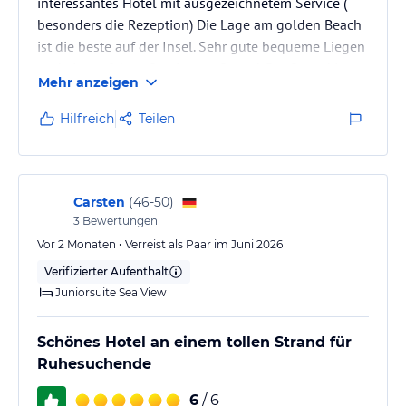
interessantes Hotel mit ausgezeichnetem Service (
verbindlichen
Angebotsdetails
des jeweiligen Veranstalters.
besonders die Rezeption) Die Lage am golden Beach
ist die beste auf der Insel. Sehr gute bequeme Liegen
und ein perfektes Service am Strand. Der Strand ist
Mehr anzeigen
der schönste auf der ganzen Insel.
Die Zimmer sind sehr schön gestaltet und alles
Hilfreich
Teilen
extrem sauber. Einzig das rauchen auf der Terrasse ist
für Nichtraucher störend. Hier könnte man mit
eigenen Raucherbereichen eine spürbare
Verbesserung schaffen. Tolles Management und…
Carsten
(
46-50
)
3
Bewertungen
Vor 2 Monaten • Verreist als Paar im Juni 2026
Verifizierter Aufenthalt
Juniorsuite Sea View
Schönes Hotel an einem tollen Strand für
Ruhesuchende
6
/ 6