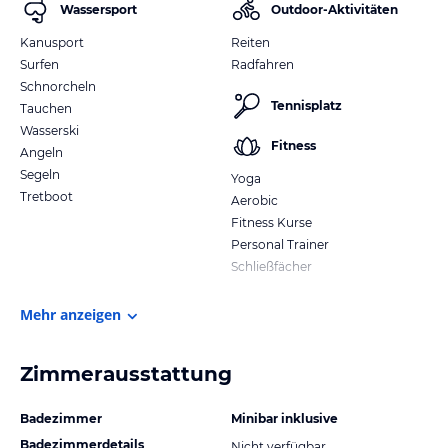
Wassersport
Outdoor-Aktivitäten
Kanusport
Reiten
Surfen
Radfahren
Schnorcheln
Tennisplatz
Tauchen
Wasserski
Fitness
Angeln
Segeln
Yoga
Tretboot
Aerobic
Fitness Kurse
Personal Trainer
Schließfächer
Mehr anzeigen
Zimmerausstattung
Badezimmer
Minibar inklusive
Badezimmerdetails
Nicht verfügbar