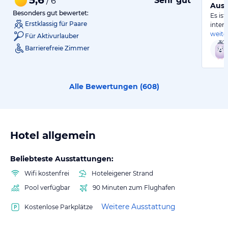
Sehr gut
/ 6
Ausg
Besonders gut bewertet:
Es is
Erstklassig für Paare
inter
weite
Für Aktivurlauber
Barrierefreie Zimmer
Alle Bewertungen (
608
)
Hotel allgemein
Beliebteste Ausstattungen:
Wifi kostenfrei
Hoteleigener Strand
Pool verfügbar
90 Minuten zum Flughafen
Weitere Ausstattung
Kostenlose Parkplätze