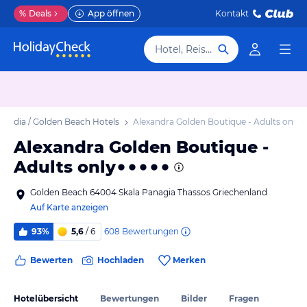
%
Deals
App öffnen
Kontakt
Hotel, Reiseziel
oudia / Golden Beach Hotels
Alexandra Golden Boutique - Adults only
Alexandra Golden Boutique -
Adults only
Golden Beach 64004 Skala Panagia Thassos Griechenland
Auf Karte anzeigen
608
Bewertungen
93%
5,6
/ 6
Bewerten
Hochladen
Merken
Hotelübersicht
Bewertungen
Bilder
Fragen