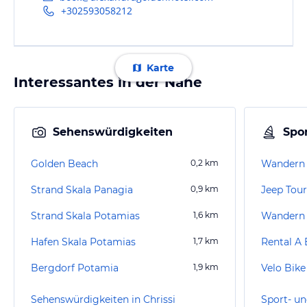
+302593058212
Karte
Interessantes in der Nähe
Sehenswürdigkeiten
Spor
Golden Beach
0,2
km
Strand Skala Panagia
0,9
km
Jeep Tour
Strand Skala Potamias
1,6
km
Wandern 
Hafen Skala Potamias
1,7
km
Rental A
Bergdorf Potamia
1,9
km
Velo Bike
Sehenswürdigkeiten in Chrissi
Sport- un