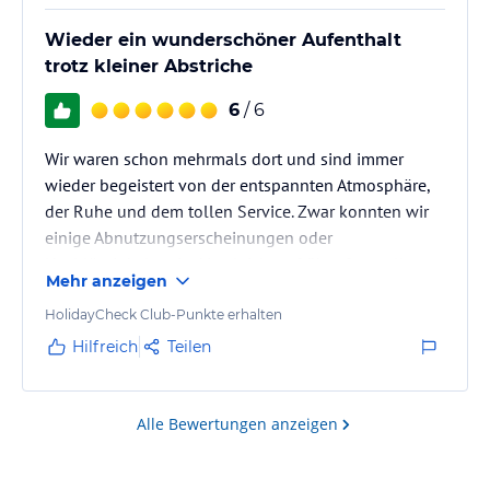
Wieder ein wunderschöner Aufenthalt
trotz kleiner Abstriche
6
/ 6
Wir waren schon mehrmals dort und sind immer
wieder begeistert von der entspannten Atmosphäre,
der Ruhe und dem tollen Service. Zwar konnten wir
einige Abnutzungserscheinungen oder
Nachlässigkeiten im Vergleich zu früher feststellen,
Mehr anzeigen
aber wir hatten einmal mehr einen wunderschönen,
erholsamen Urlaub.
HolidayCheck Club-Punkte erhalten
Hilfreich
Teilen
Alle Bewertungen anzeigen