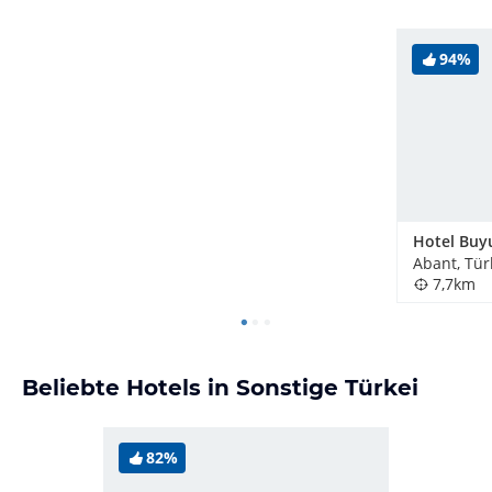
94%
Hotel Buy
Abant, Tür
7,7km
Beliebte Hotels in Sonstige Türkei
82%