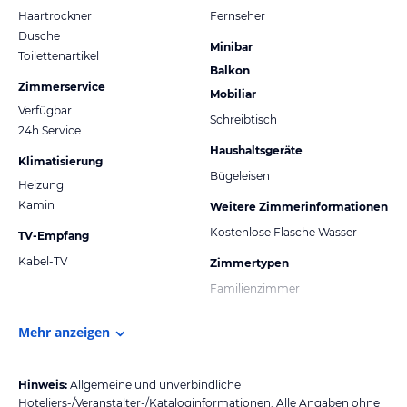
Haartrockner
Fernseher
Dusche
Minibar
Toilettenartikel
Balkon
Zimmerservice
Mobiliar
Verfügbar
Schreibtisch
24h Service
Haushaltsgeräte
Klimatisierung
Bügeleisen
Heizung
Kamin
Weitere Zimmerinformationen
Kostenlose Flasche Wasser
TV-Empfang
Kabel-TV
Zimmertypen
Familienzimmer
Mehr anzeigen
Hinweis:
Allgemeine und unverbindliche
Hoteliers-/Veranstalter-/Kataloginformationen. Alle Angaben ohne