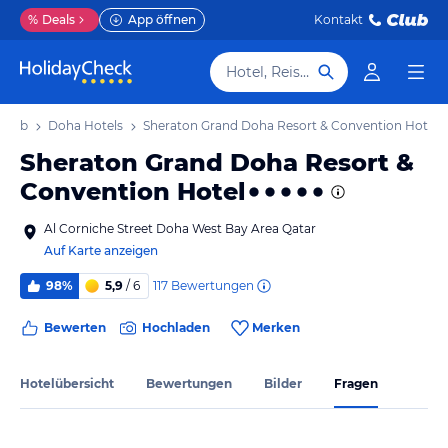
%
Deals
App öffnen
Kontakt
Hotel, Reiseziel
laub
Doha Hotels
Sheraton Grand Doha Resort & Convention Hotel
Sheraton Grand Doha Resort &
Convention Hotel
Al Corniche Street Doha West Bay Area Qatar
Auf Karte anzeigen
117
Bewertungen
98%
5,9
/ 6
Bewerten
Hochladen
Merken
Hotelübersicht
Bewertungen
Bilder
Fragen