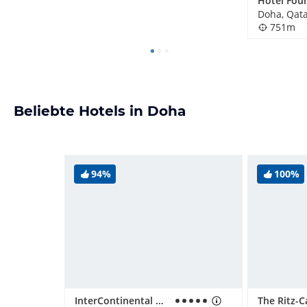
Hotel Fou
Doha, Qat
751m
Beliebte Hotels in Doha
94%
100%
InterContinental Doha Beach & Spa