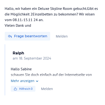
Hallo, wir haben ein Deluxe Skyline Room gebucht.Gibt es
die Möglichkeit 2Einzelbetten zu bekommen? Wir reisen
vom 08.11.-15.11 24 an.
Vielen Dank und
Frage beantworten
Melden
Ralph
am
18. September 2024
Hallo Sabine
schauen Sie doch einfach auf der Internetseite von
Sheraton ob diese Option angeboten wird.
Mehr anzeigen
Meistens ist dies der Fall.
Melden
Hilfreich
0