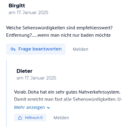
Birgitt
am
17. Januar 2025
Welche Sehenswürdigkeiten sind empfehlenswert?
Entfernung?.....wenn man nicht nur baden möchte
Frage beantworten
Melden
Dieter
am
17. Januar 2025
Vorab. Doha hat ein sehr gutes Nahverkehrssystem.
Damit erreicht man fast alle Sehenswürdigkeiten. U-
Bahn ist ca. 15 Min. vom Hotel entfernt.
Mehr anzeigen
Anschauen: Souq Waqif, Doha Corniche, Villaggio Mall,
Melden
Hilfreich
0
Nationalbibliothek, Falcon Souq, Aspire Park u. Tower,
Katara Village.