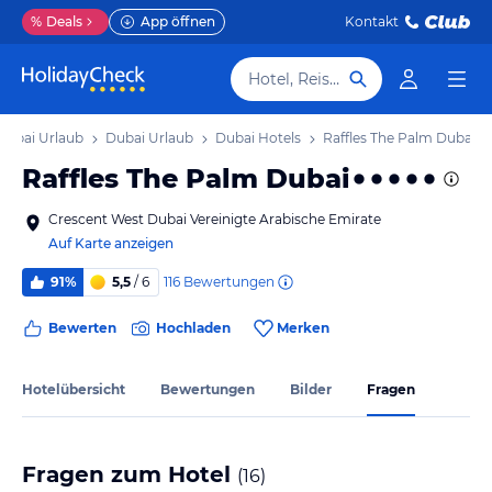
%
Deals
App öffnen
Kontakt
Hotel, Reiseziel
Dubai Urlaub
Dubai Urlaub
Dubai Hotels
Raffles The Palm Dubai
Raffles The Palm Dubai
Crescent West Dubai Vereinigte Arabische Emirate
Auf Karte anzeigen
116
Bewertungen
91%
5,5
/ 6
Bewerten
Hochladen
Merken
Hotelübersicht
Bewertungen
Bilder
Fragen
Fragen zum Hotel
(
16
)