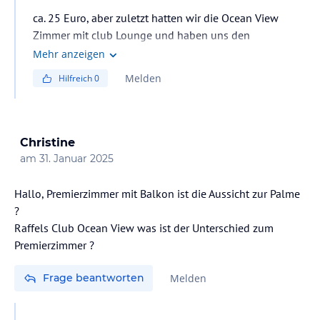
ca. 25 Euro, aber zuletzt hatten wir die Ocean View
Zimmer mit club Lounge und haben uns den
Limousinenservice vom Hotel aus gebucht. Da wirst Du
Mehr anzeigen
direkt empfangen, Koffer getragen und brauchst nicht
Melden
Hilfreich
0
schlange stehen beim Taxi. Oder Du bestellst UBER und
brauchst Auch nicht Schlange stehen und auf ein Taxi
warten. Manchmal ist nicht viel los, manchmal stehst
aber ewig in der Schlange zum Taxi. Bei Taxis generell
Christine
"normale" Taxis nehmen !! es gibt inzwischen noblere
am
31. Januar 2025
Limousinen, die kosten gleich ein Vielfaches vom
normalen Taxi-Preis
Hallo, Premierzimmer mit Balkon ist die Aussicht zur Palme
?
Raffels Club Ocean View was ist der Unterschied zum
Premierzimmer ?
Frage beantworten
Melden