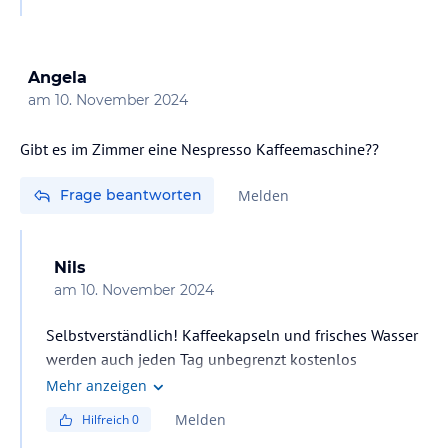
156 .. siehe Foto .. sehr schön … zu empfehlen..!!!
Angela
am
10. November 2024
Gibt es im Zimmer eine Nespresso Kaffeemaschine??
Frage beantworten
Melden
Nils
am
10. November 2024
Selbstverständlich! Kaffeekapseln und frisches Wasser
werden auch jeden Tag unbegrenzt kostenlos
nachgefüllt.
Mehr anzeigen
Melden
Hilfreich
0