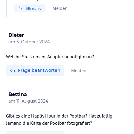
Zimmer sind alle nach Westen raus zum Meer und
Melden
Hilfreich
0
bieten dir einen fantastischen Sonnenuntergang,
weshalb ich sie immer den Palm View Zimmern, welche
einen Blick über die Palme bieten, vorziehen würde.
Allerdings liegt vor den Ocean View Zimmern natürlich
Dieter
auch die Straße, stört aber nicht. Die Ocean View
am
3. Oktober 2024
Zimmer gibt es als Zimmer mit einem großen King Bett
oder zwei Queen Size Betten. Sie befinden sich in allen
Welche Steckdosen-Adapter benötigt man?
Etagen.
Frage beantworten
Melden
Bettina
am
11. August 2024
Gibt es eine Hapüy Hour in der Poolbar? Hat zufällig
Jemand die Karte der Poolbar fotografiert?