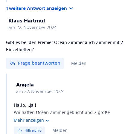
Leider lassen sich hier keine Fotos hochladen , hab
1 weitere Antwort anzeigen
Getränkekarte/Preise als Screenshot …!
Mit freundlichen Grüßen
Klaus Hartmut
am
22. November 2024
Gibt es bei den Premier Ocean Zimmer auch Zimmer mit 2
Einzelbetten?
Frage beantworten
Melden
Angela
am
22. November 2024
Hallo….ja !
Wir hatten Ocean Zimmer gebucht und 2 große
Einzelbetten , jedoch gewechselt, da die Ocean Zimmer
Mehr anzeigen
zur Straße liegen u wenn man auf den Balkon sitzt ist
Melden
Hilfreich
0
es doch sehr laut …!! Haben dann Palm Blick Zimmer