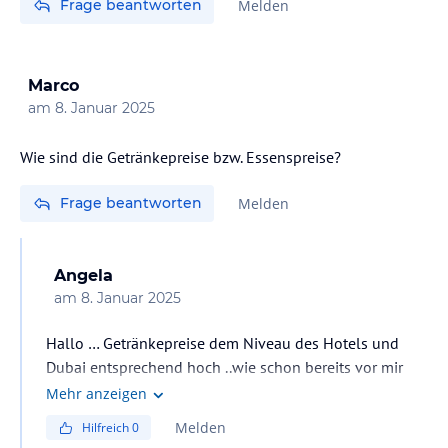
Frage beantworten
Melden
Marco
am
8. Januar 2025
Wie sind die Getränkepreise bzw. Essenspreise?
Frage beantworten
Melden
Angela
am
8. Januar 2025
Hallo … Getränkepreise dem Niveau des Hotels und
Dubai entsprechend hoch ..wie schon bereits vor mir
beantwortet .. auf jeden Fall HP zu empfehlen.. Essen ist
Mehr anzeigen
phantastisch und große Auswahl, da macht man keinen
Melden
Hilfreich
0
Fehler !