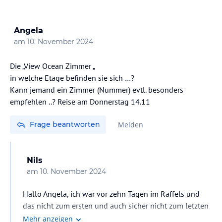
Angela
am
10. November 2024
Die „View Ocean Zimmer „
in welche Etage befinden sie sich …?
Kann jemand ein Zimmer (Nummer) evtl. besonders
empfehlen ..? Reise am Donnerstag 14.11
Frage beantworten
Melden
Nils
am
10. November 2024
Hallo Angela, ich war vor zehn Tagen im Raffels und
das nicht zum ersten und auch sicher nicht zum letzten
Mal. Das Hotel ist eine sehr gute Wahl. Die Ocean View
Mehr anzeigen