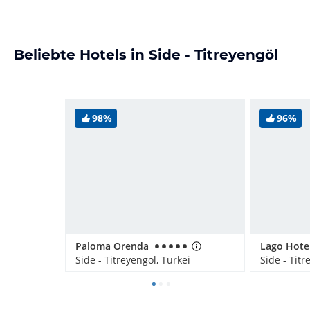
Beliebte Hotels in Side - Titreyengöl
98%
96%
Paloma Orenda
Lago Hote
Side - Titreyengöl, Türkei
Side - Titr