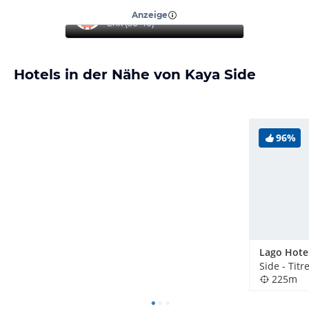
“
Für diesen Preis gelungen.
”
Anzeige
Erik
(
36-40
)
Hotels in der Nähe von Kaya Side
96%
Lago Hote
Side - Titr
225m