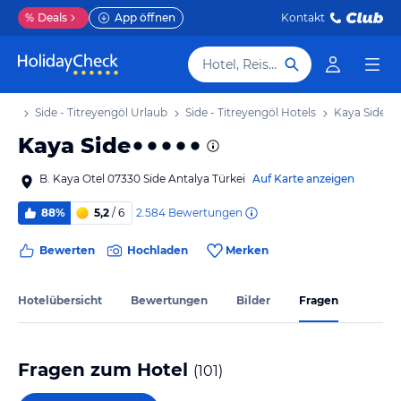
%
Deals
App öffnen
Kontakt
Hotel, Reiseziel
laub
Side - Titreyengöl Urlaub
Side - Titreyengöl Hotels
Kaya Side
Kaya Side
B. Kaya Otel 07330 Side Antalya Türkei
Auf Karte anzeigen
2.584
Bewertungen
88%
5,2
/ 6
Bewerten
Hochladen
Merken
Hotelübersicht
Bewertungen
Bilder
Fragen
Fragen zum Hotel
(
101
)