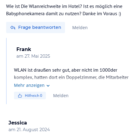
Wie ist Die Wlanreichweite im Hotel? Ist es möglich eine
Babyphonekamera damit zu nutzen? Danke im Voraus :)
Frage beantworten
Melden
Frank
am
27. Mai 2025
WLAN ist draußen sehr gut, aber nicht im 1000der
komplex, hatten dort ein Doppelzimmer, die Mitarbeiter
an der Rezeption sind sehr hilfsbereit und finden
Mehr anzeigen
bestimmt eine Lösung
Melden
Hilfreich
0
Jessica
am
21. August 2024