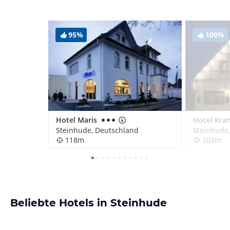
95%
100%
Hotel Maris
Hotel Kra
Steinhude, Deutschland
Steinhude
118m
203m
Beliebte Hotels in Steinhude