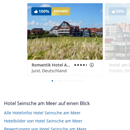
100%
99%
AWARD
Romantik Hotel Achterdiek
Hotel am D
Juist, Deutschland
Emden, De
Hotel Seinsche am Meer auf einen Blick
Alle Hotelinfos Hotel Seinsche am Meer
Hotelbilder von Hotel Seinsche am Meer
Bewertungen von Hotel Seinsche am Meer