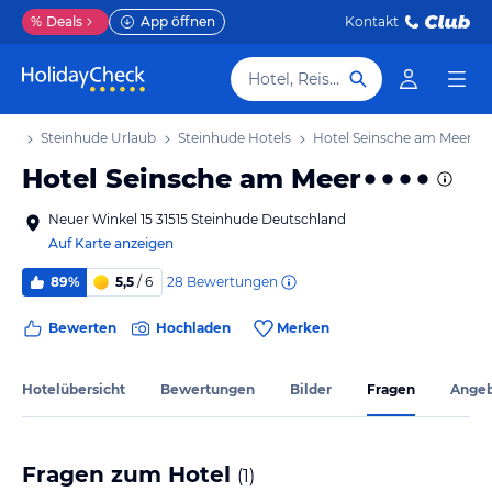
%
Deals
App öffnen
Kontakt
Hotel, Reiseziel
aub
Steinhude Urlaub
Steinhude Hotels
Hotel Seinsche am Meer
Hotel Seinsche am Meer
Neuer Winkel 15 31515 Steinhude Deutschland
Auf Karte anzeigen
28
Bewertungen
89%
5,5
/ 6
Bewerten
Hochladen
Merken
Hotelübersicht
Bewertungen
Bilder
Fragen
Ange
Fragen zum Hotel
(
1
)