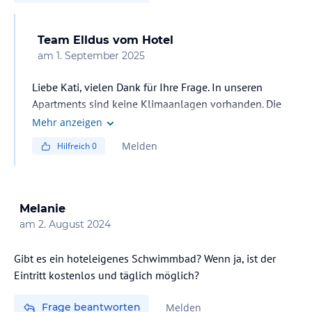
Team Elldus
vom Hotel
am
1. September 2025
Liebe Kati, vielen Dank für Ihre Frage. In unseren
Apartments sind keine Klimaanlagen vorhanden. Die
Raumtemperatur lässt sich über ein digitales
Mehr anzeigen
Raumthermostat individuell einstellen. Fast alle
Melden
Hilfreich
0
Zimmer verfügen über große Fenster, die für Frischluft
sorgen. Im Bad, wo üblicherweise keine Fenster
vorhanden sind, sorgt eine Lüftung für ausreichende
Luftzirkulation. Herzliche Grüße aus dem Elldus Resort.
Melanie
am
2. August 2024
Gibt es ein hoteleigenes Schwimmbad? Wenn ja, ist der
Eintritt kostenlos und täglich möglich?
Frage beantworten
Melden