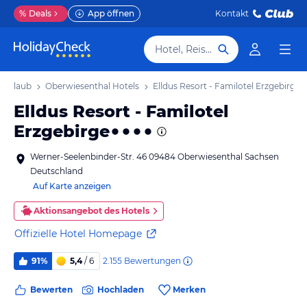
%
Deals
App öffnen
Kontakt
Hotel, Reiseziel
 Urlaub
Oberwiesenthal Hotels
Elldus Resort - Familotel Erzgebirge
Elldus Resort - Familotel
Erzgebirge
Werner-Seelenbinder-Str. 46 09484 Oberwiesenthal Sachsen
Deutschland
Auf Karte anzeigen
Aktionsangebot des Hotels
Offizielle Hotel Homepage
2.155
Bewertungen
91%
5,4
/ 6
Bewerten
Hochladen
Merken