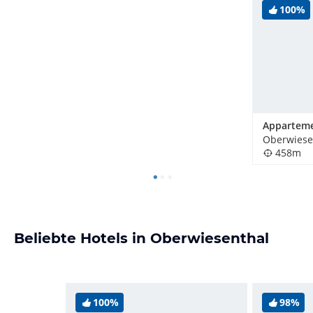
100%
Oberwiese
458m
Beliebte Hotels in Oberwiesenthal
100%
98%