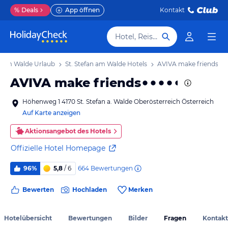
%
Deals
App öffnen
Kontakt
Hotel, Reiseziel
an am Walde Urlaub
St. Stefan am Walde Hotels
AVIVA make friends
AVIVA make friends
Höhenweg 1 4170 St. Stefan a. Walde Oberösterreich Österreich
Auf Karte anzeigen
Aktionsangebot des Hotels
Offizielle Hotel Homepage
664
Bewertungen
96%
5,8
/ 6
Bewerten
Hochladen
Merken
Hotelübersicht
Bewertungen
Bilder
Fragen
Kontakt