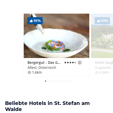
95%
99%
Bergergut - Das Genießerhotel für Paare
Hotel Gug
Afiesl, Österreich
Guglwald, 
1,6km
4,9km
Beliebte Hotels in St. Stefan am
Walde