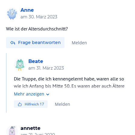
Anne
am
30. März 2023
Wie ist der Altersdurchschnitt?
Frage beantworten
Melden
Beate
am
31. März 2023
Die Truppe, die ich kennengelernt habe, waren alle so
wie ich Anfang bis Mitte 50. Es waren aber auch Ältere
und Jüngere da, aber keiner jünger als Mitte 30, schätze
Mehr anzeigen
ich... eine gute Mischung, bei der ich mich sehr wohl
Melden
Hilfreich
17
gefühlt habe...
annette