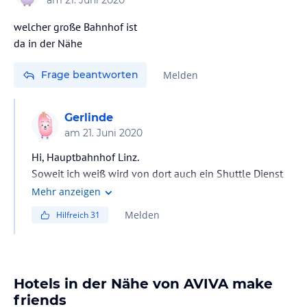
am
21. Juni 2020
welcher große Bahnhof ist
da in der Nähe
Frage beantworten
Melden
Gerlinde
am
21. Juni 2020
Hi, Hauptbahnhof Linz.
Soweit ich weiß wird von dort auch ein Shuttle Dienst
ins AVIVA angeboten.
Mehr anzeigen
Ich buche im Juli wieder dort. Das Hotel ist TOP und für
Melden
Hilfreich
31
Alleinreisende einfach
genial.
Hotels in der Nähe von AVIVA make
friends