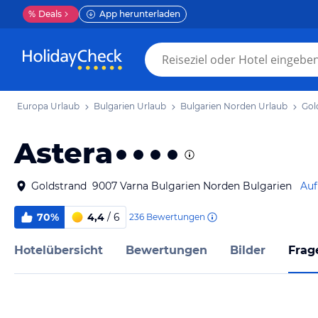
%
Deals
App herunterladen
Europa Urlaub
Bulgarien Urlaub
Bulgarien Norden Urlaub
Gol
Astera
Goldstrand 9007 Varna Bulgarien Norden Bulgarien
Auf
70%
4,4
/ 6
236
Bewertungen
Hotelübersicht
Bewertungen
Bilder
Frag