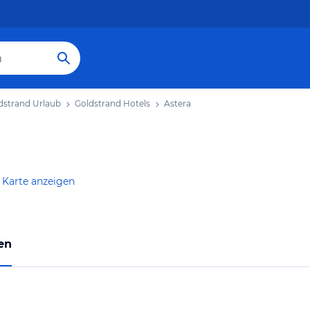
dstrand Urlaub
Goldstrand Hotels
Astera
 Karte anzeigen
en