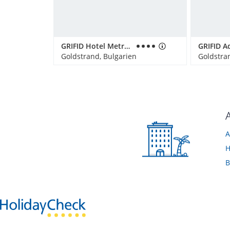
GRIFID Hotel Metropol
Goldstrand, Bulgarien
Goldstra
A
H
B