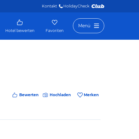
Kontakt
HolidayCheck 
Menü
Hotel bewerten
Favoriten
Bewerten
Hochladen
Merken