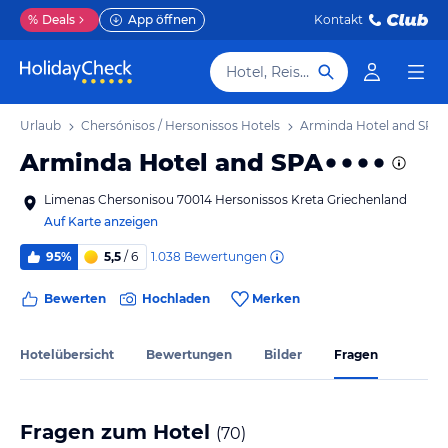
%
Deals
App öffnen
Kontakt
Hotel, Reiseziel
sos Urlaub
Chersónisos / Hersonissos Hotels
Arminda Hotel and SPA
Arminda Hotel and SPA
Limenas Chersonisou 70014 Hersonissos Kreta Griechenland
Auf Karte anzeigen
1.038
Bewertungen
95%
5,5
/ 6
Bewerten
Hochladen
Merken
Hotelübersicht
Bewertungen
Bilder
Fragen
Fragen zum Hotel
(
70
)