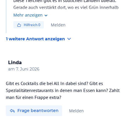
Diese Tierchen gibt es in südlichen Ländern überall.
Gerade auch verstärkt dort, wo es viel Grün innerhalb
der Hotelanlage gibt. Und das ist in diesem Hotel
Mehr anzeigen
durchaus der Fall. Wenn man das nicht möchte, sollte
Melden
Hilfreich
0
ein Hotel ohne viel Bepflanzung gebucht werden. Oder
ein anderes Reiseziel.
1 weitere Antwort anzeigen
Linda
am
7. Juni 2026
Gibt es Cocktails die bei All In dabei sind? Gibt es
Spezialitätenrestaurants in denen man Essen kann? Zahlt
man für einen Frappe extra?
Frage beantworten
Melden