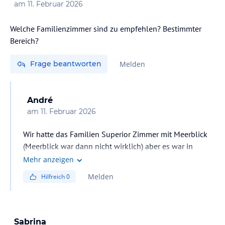
am
11. Februar 2026
Welche Familienzimmer sind zu empfehlen? Bestimmter
Bereich?
Frage beantworten
Melden
André
am
11. Februar 2026
Wir hatte das Familien Superior Zimmer mit Meerblick
(Meerblick war dann nicht wirklich) aber es war in
Poolnähe. War geräumig und vollkommen in Ordnung
Mehr anzeigen
zu viert
Melden
Hilfreich
0
Sabrina