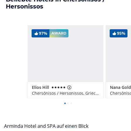
Hersonissos
97%
95%
AWARD
Elios Hill
Nana Gold
Chersónisos / Hersonissos, Griechenland
Arminda Hotel and SPA auf einen Blick