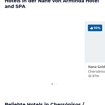
Hotels in der Nähe von Arminda Hotel
and SPA
95%
Nana Gold
87m
Beliebte Hotels in Chersónisos /