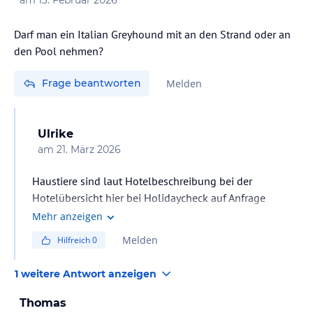
am
13. Februar 2026
Darf man ein Italian Greyhound mit an den Strand oder an
den Pool nehmen?
Frage beantworten
Melden
Ulrike
am
21. März 2026
Haustiere sind laut Hotelbeschreibung bei der
Hotelübersicht hier bei Holidaycheck auf Anfrage
erlaubt. Deshalb muss zwingend im Hotel direkt
Mehr anzeigen
nachgefragt werden.
Melden
Hilfreich
0
1 weitere Antwort anzeigen
Thomas