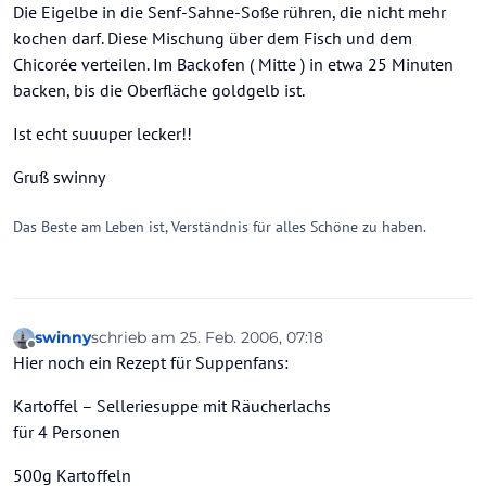
Die Eigelbe in die Senf-Sahne-Soße rühren, die nicht mehr
kochen darf. Diese Mischung über dem Fisch und dem
Chicorée verteilen. Im Backofen ( Mitte ) in etwa 25 Minuten
backen, bis die Oberfläche goldgelb ist.
Ist echt suuuper lecker!!
Gruß swinny
Das Beste am Leben ist, Verständnis für alles Schöne zu haben.
swinny
schrieb am
25. Feb. 2006, 07:18
zuletzt editiert von
Offline
Hier noch ein Rezept für Suppenfans:
Kartoffel – Selleriesuppe mit Räucherlachs
für 4 Personen
500g Kartoffeln