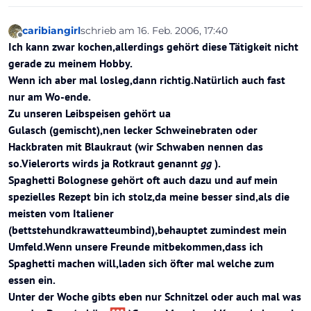
caribiangirl
schrieb am
16. Feb. 2006, 17:40
zuletzt editiert von
Offline
Ich kann zwar kochen,allerdings gehört diese Tätigkeit nicht
gerade zu meinem Hobby.
Wenn ich aber mal losleg,dann richtig.Natürlich auch fast
nur am Wo-ende.
Zu unseren Leibspeisen gehört ua
Gulasch (gemischt),nen lecker Schweinebraten oder
Hackbraten mit Blaukraut (wir Schwaben nennen das
so.Vielerorts wirds ja Rotkraut genannt
gg
).
Spaghetti Bolognese gehört oft auch dazu und auf mein
spezielles Rezept bin ich stolz,da meine besser sind,als die
meisten vom Italiener
(bettstehundkrawatteumbind),behauptet zumindest mein
Umfeld.Wenn unsere Freunde mitbekommen,dass ich
Spaghetti machen will,laden sich öfter mal welche zum
essen ein.
Unter der Woche gibts eben nur Schnitzel oder auch mal was