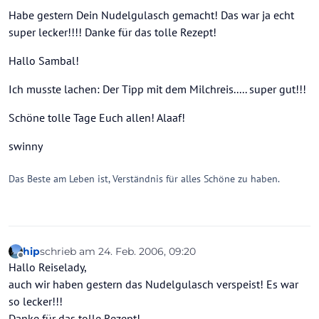
Habe gestern Dein Nudelgulasch gemacht! Das war ja echt
super lecker!!!! Danke für das tolle Rezept!
Hallo Sambal!
Ich musste lachen: Der Tipp mit dem Milchreis..... super gut!!!
Schöne tolle Tage Euch allen! Alaaf!
swinny
Das Beste am Leben ist, Verständnis für alles Schöne zu haben.
hip
schrieb am
24. Feb. 2006, 09:20
zuletzt editiert von
Offline
Hallo Reiselady,
auch wir haben gestern das Nudelgulasch verspeist! Es war
so lecker!!!
Danke für das tolle Rezept!