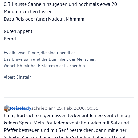
0,3 L süsse Sahne hinzugeben und nochmals etwa 20
Minuten kochen lassen.
Dazu Reis oder (und) Nudeln. Mhmmm
Guten Appetit
Bernd
Es gibt zwei Dinge, die sind unendlich.
Das Universum und die Dummheit der Menschen.
Wobei ich mir bei Ersterem nicht sicher bin.
Albert Einstein
Reiselady
schrieb am
25. Feb. 2006, 00:35
zuletzt editiert von
Offline
hmm, hört sich einigermassen lecker an! Ich persönlich mag
keinen Speck. Mein Rouladenrezept: Rouladen mit Salz und
Pfeffer bestreuen und mit Senf bestreichen, dann mit einer
Scheibe Käse und einer Scheibe Schinken belegen. Darauf