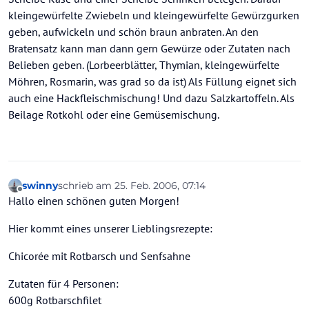
kleingewürfelte Zwiebeln und kleingewürfelte Gewürzgurken
geben, aufwickeln und schön braun anbraten. An den
Bratensatz kann man dann gern Gewürze oder Zutaten nach
Belieben geben. (Lorbeerblätter, Thymian, kleingewürfelte
Möhren, Rosmarin, was grad so da ist) Als Füllung eignet sich
auch eine Hackfleischmischung! Und dazu Salzkartoffeln. Als
Beilage Rotkohl oder eine Gemüsemischung.
swinny
schrieb am
25. Feb. 2006, 07:14
zuletzt editiert von
Offline
Hallo einen schönen guten Morgen!
Hier kommt eines unserer Lieblingsrezepte:
Chicorée mit Rotbarsch und Senfsahne
Zutaten für 4 Personen:
600g Rotbarschfilet