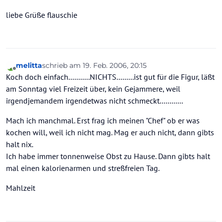
liebe Grüße flauschie
melitta
schrieb am
19. Feb. 2006, 20:15
zuletzt editiert von
Offline
Koch doch einfach...........NICHTS.........ist gut für die Figur, läßt
am Sonntag viel Freizeit über, kein Gejammere, weil
irgendjemandem irgendetwas nicht schmeckt............
Mach ich manchmal. Erst frag ich meinen "Chef" ob er was
kochen will, weil ich nicht mag. Mag er auch nicht, dann gibts
halt nix.
Ich habe immer tonnenweise Obst zu Hause. Dann gibts halt
mal einen kalorienarmen und streßfreien Tag.
Mahlzeit