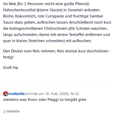
Im Wok (für 2 Personen reicht eine große Pfanne):
Hähnchenbrustilet (kleine Stücke) in Sesamöl anbraten.
Brühe, Kokosmilch, rote Currypaste und fruchtige Sambal
Sauce dazu geben, aufkochen lassen. Anschließend noch kurz
die kleingeschnittenen Chillischoten (die Schoten waschen,
längs aufschneiden, Kerne mit einem Teelöffel entfernen und
quer in kleine Streichen schneiden) mit aufkochen.
Den Deckel vom Reis nehmen, Reis einmal kurz durchrühren -
fertig!
Gruß hip
melbelle
schrieb am
16. Feb. 2006, 16:42
zuletzt editiert von
Offline
meistens was Knorr oder Maggi so hergibt
grins
;) melbelle