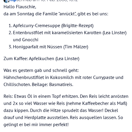
zuletzt editiert von
Offline
Hallo Flauschie,
da am Sonntag die Familie "anrückt", gibt es bei uns:
Apfelcurry-Cremesuppe (Brigitte-Rezept)
Entenbrustfilet mit karamelisierten Karotten (Lea Linster)
und Gnocchi
Honigparfait mit Nüssen (Tim Mälzer)
Zum Kaffee: Apfelkuchen (Lea Linster)
Was es gestern gab und schnell geht:
Hähnchenbrustlfilet in Kokosmilch mit roter Currypaste und
Chillischoten. Beilage: Basmatireis.
Reis: Etwas Öl in einem Topf erhitzen. Den Reis leicht anrösten
und 2x so viel Wasser wie Reis (nehme Kaffeebecher als Maß)
dazu kippen. Durch die Hitze sprudelt das Wasser! Deckel
drauf und Herdplatte ausstellen. Reis ausquellen lassen. So
gelingt er bei mir immer perfekt!