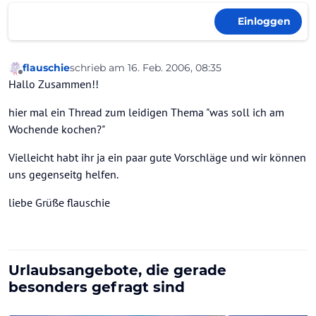
Einloggen
flauschie
schrieb am
16. Feb. 2006, 08:35
zuletzt editiert von
Offline
Hallo Zusammen!!
hier mal ein Thread zum leidigen Thema "was soll ich am
Wochende kochen?"
Vielleicht habt ihr ja ein paar gute Vorschläge und wir können
uns gegenseitg helfen.
liebe Grüße flauschie