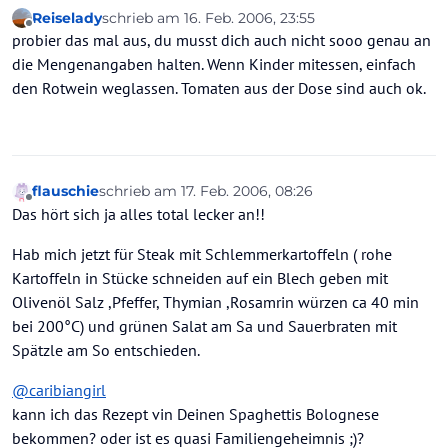
Reiselady
schrieb am
16. Feb. 2006, 23:55
zuletzt editiert von
Offline
probier das mal aus, du musst dich auch nicht sooo genau an
die Mengenangaben halten. Wenn Kinder mitessen, einfach
den Rotwein weglassen. Tomaten aus der Dose sind auch ok.
flauschie
schrieb am
17. Feb. 2006, 08:26
zuletzt editiert von
Offline
Das hört sich ja alles total lecker an!!
Hab mich jetzt für Steak mit Schlemmerkartoffeln ( rohe
Kartoffeln in Stücke schneiden auf ein Blech geben mit
Olivenöl Salz ,Pfeffer, Thymian ,Rosamrin würzen ca 40 min
bei 200°C) und grünen Salat am Sa und Sauerbraten mit
Spätzle am So entschieden.
@
caribiangirl
kann ich das Rezept vin Deinen Spaghettis Bolognese
bekommen? oder ist es quasi Familiengeheimnis ;)?