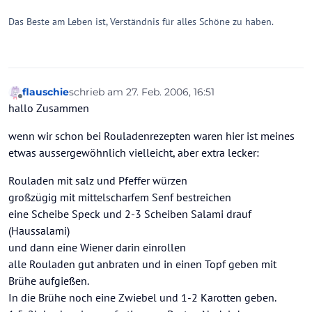
Das Beste am Leben ist, Verständnis für alles Schöne zu haben.
flauschie
schrieb am
27. Feb. 2006, 16:51
zuletzt editiert von
Offline
hallo Zusammen
wenn wir schon bei Rouladenrezepten waren hier ist meines
etwas aussergewöhnlich vielleicht, aber extra lecker:
Rouladen mit salz und Pfeffer würzen
großzügig mit mittelscharfem Senf bestreichen
eine Scheibe Speck und 2-3 Scheiben Salami drauf
(Haussalami)
und dann eine Wiener darin einrollen
alle Rouladen gut anbraten und in einen Topf geben mit
Brühe aufgießen.
In die Brühe noch eine Zwiebel und 1-2 Karotten geben.