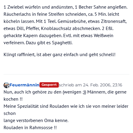
1 Zwiebel würfeln und andünsten, 1 Becher Sahne angießen.
Räucherlachs in feine Streifen schneiden, ca. 5 Min. leicht
köcheln lassen. Mit 1 Teel. Gemüsebrühe, etwas Zitronensaft,
etwas Dill, Pfeffer, Knoblauchsalz abschmecken. 2 Eßl.
gehackte Kapern dazugeben. Evtl. mit etwas Weißwein
verfeinern. Dazu gibt es Spaghetti.
Klingt raffiniert, ist aber ganz einfach und geht schnell!
Feuermännin
schrieb am
24. Feb. 2006, 23:16
Gesperrt
zuletzt editiert von
Offline
Nun, auch ich gehöre zu den (wenigen ;)) Männern, die gerne
kochen !!
Meine Spezialität sind Rouladen wie ich sie von meiner leider
schon
lange verstorbenen Oma kenne.
Rouladen in Rahmsosse !!