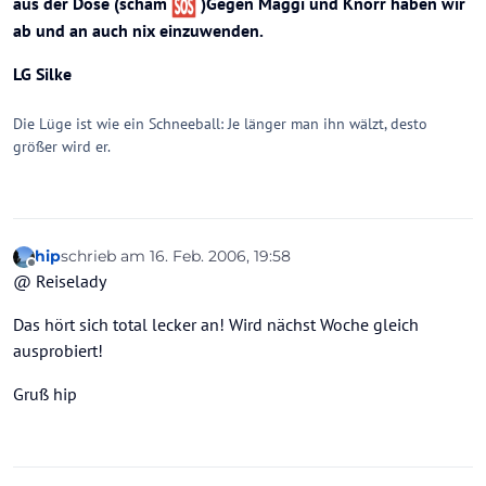
aus der Dose (schäm
)Gegen Maggi und Knorr haben wir
ab und an auch nix einzuwenden.
LG Silke
Die Lüge ist wie ein Schneeball: Je länger man ihn wälzt, desto
größer wird er.
hip
schrieb am
16. Feb. 2006, 19:58
zuletzt editiert von
Offline
@ Reiselady
Das hört sich total lecker an! Wird nächst Woche gleich
ausprobiert!
Gruß hip