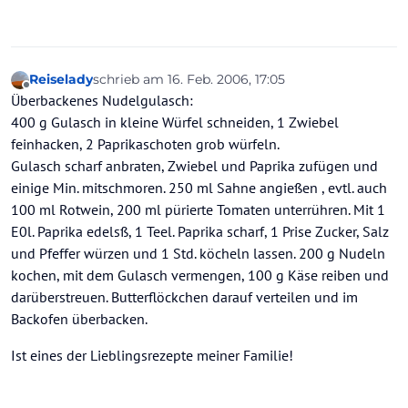
Reiselady
schrieb am
16. Feb. 2006, 17:05
zuletzt editiert von
Offline
Überbackenes Nudelgulasch:
400 g Gulasch in kleine Würfel schneiden, 1 Zwiebel
feinhacken, 2 Paprikaschoten grob würfeln.
Gulasch scharf anbraten, Zwiebel und Paprika zufügen und
einige Min. mitschmoren. 250 ml Sahne angießen , evtl. auch
100 ml Rotwein, 200 ml pürierte Tomaten unterrühren. Mit 1
E0l. Paprika edelsß, 1 Teel. Paprika scharf, 1 Prise Zucker, Salz
und Pfeffer würzen und 1 Std. köcheln lassen. 200 g Nudeln
kochen, mit dem Gulasch vermengen, 100 g Käse reiben und
darüberstreuen. Butterflöckchen darauf verteilen und im
Backofen überbacken.
Ist eines der Lieblingsrezepte meiner Familie!