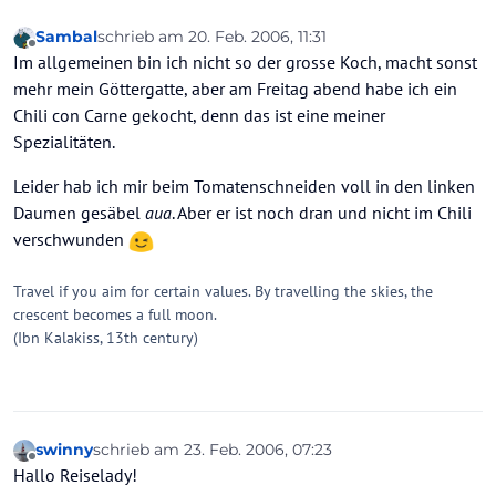
Sambal
schrieb am
20. Feb. 2006, 11:31
zuletzt editiert von
Offline
Im allgemeinen bin ich nicht so der grosse Koch, macht sonst
mehr mein Göttergatte, aber am Freitag abend habe ich ein
Chili con Carne gekocht, denn das ist eine meiner
Spezialitäten.
Leider hab ich mir beim Tomatenschneiden voll in den linken
Daumen gesäbel
aua
. Aber er ist noch dran und nicht im Chili
verschwunden
Travel if you aim for certain values. By travelling the skies, the
crescent becomes a full moon.
(Ibn Kalakiss, 13th century)
swinny
schrieb am
23. Feb. 2006, 07:23
zuletzt editiert von
Offline
Hallo Reiselady!