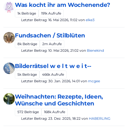
Was kocht ihr am Wochenende?
1k
Beiträge
191k
Aufrufe
Letzter Beitrag:
16. Mai 2026, 11:02
von
elke3
Fundsachen / Stilblüten
8k
Beiträge
2m
Aufrufe
Letzter Beitrag:
10. Mai 2026, 21:02
von
Bienekind
Bilderrätsel w e l t w e i t--
5k
Beiträge
466k
Aufrufe
Letzter Beitrag:
30. Jan. 2026, 14:01
von
mcgee
Weihnachten: Rezepte, Ideen,
Wünsche und Geschichten
572
Beiträge
168k
Aufrufe
Letzter Beitrag:
23. Dez. 2025, 18:22
von
HABERLING