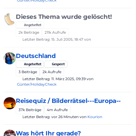
Günter/HolidayCheck
Dieses Thema wurde gelöscht!
Angeheftet
2k
Beiträge
211k
Aufrufe
Letzter Beitrag:
15. Juli 2005, 18:47
von
Deutschland
Angeheftet
Gesperrt
3
Beiträge
2k
Aufrufe
Letzter Beitrag:
11. März 2025, 09:39
von
Günter/HolidayCheck
Reisequiz / Bilderrätsel---Europa--
37k
Beiträge
4m
Aufrufe
Letzter Beitrag:
vor 26 Minuten
von
Kourion
Was hört Ihr gerade?